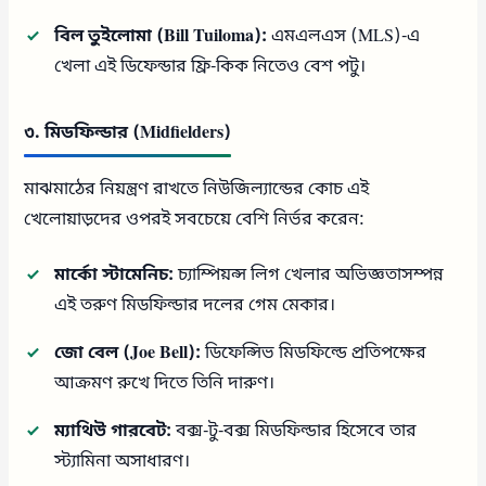
বিল তুইলোমা (Bill Tuiloma):
এমএলএস (MLS)-এ
খেলা এই ডিফেন্ডার ফ্রি-কিক নিতেও বেশ পটু।
৩. মিডফিল্ডার (Midfielders)
মাঝমাঠের নিয়ন্ত্রণ রাখতে নিউজিল্যান্ডের কোচ এই
খেলোয়াড়দের ওপরই সবচেয়ে বেশি নির্ভর করেন:
মার্কো স্টামেনিচ:
চ্যাম্পিয়ন্স লিগ খেলার অভিজ্ঞতাসম্পন্ন
এই তরুণ মিডফিল্ডার দলের গেম মেকার।
জো বেল (Joe Bell):
ডিফেন্সিভ মিডফিল্ডে প্রতিপক্ষের
আক্রমণ রুখে দিতে তিনি দারুণ।
ম্যাথিউ গারবেট:
বক্স-টু-বক্স মিডফিল্ডার হিসেবে তার
স্ট্যামিনা অসাধারণ।