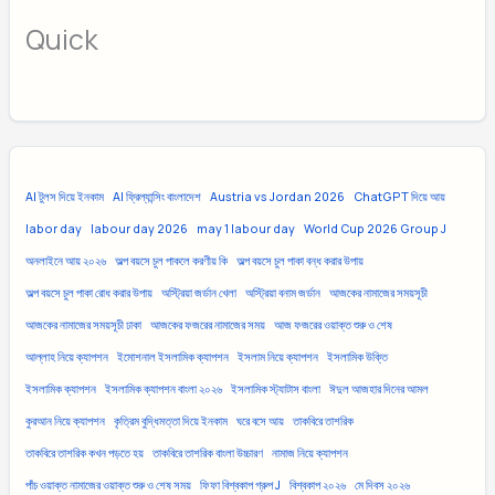
Quick
AI টুলস দিয়ে ইনকাম
AI ফ্রিল্যান্সিং বাংলাদেশ
Austria vs Jordan 2026
ChatGPT দিয়ে আয়
labor day
labour day 2026
may 1 labour day
World Cup 2026 Group J
অনলাইনে আয় ২০২৬
অল্প বয়সে চুল পাকলে করণীয় কি
অল্প বয়সে চুল পাকা বন্ধ করার উপায়
অল্প বয়সে চুল পাকা রোধ করার উপায়
অস্ট্রিয়া জর্ডান খেলা
অস্ট্রিয়া বনাম জর্ডান
আজকের নামাজের সময়সূচী
আজকের নামাজের সময়সূচী ঢাকা
আজকের ফজরের নামাজের সময়
আজ ফজরের ওয়াক্ত শুরু ও শেষ
আল্লাহ নিয়ে ক্যাপশন
ইমোশনাল ইসলামিক ক্যাপশন
ইসলাম নিয়ে ক্যাপশন
ইসলামিক উক্তি
ইসলামিক ক্যাপশন
ইসলামিক ক্যাপশন বাংলা ২০২৬
ইসলামিক স্ট্যাটাস বাংলা
ঈদুল আজহার দিনের আমল
কুরআন নিয়ে ক্যাপশন
কৃত্রিম বুদ্ধিমত্তা দিয়ে ইনকাম
ঘরে বসে আয়
তাকবিরে তাশরিক
তাকবিরে তাশরিক কখন পড়তে হয়
তাকবিরে তাশরিক বাংলা উচ্চারণ
নামাজ নিয়ে ক্যাপশন
পাঁচ ওয়াক্ত নামাজের ওয়াক্ত শুরু ও শেষ সময়
ফিফা বিশ্বকাপ গ্রুপ J
বিশ্বকাপ ২০২৬
মে দিবস ২০২৬