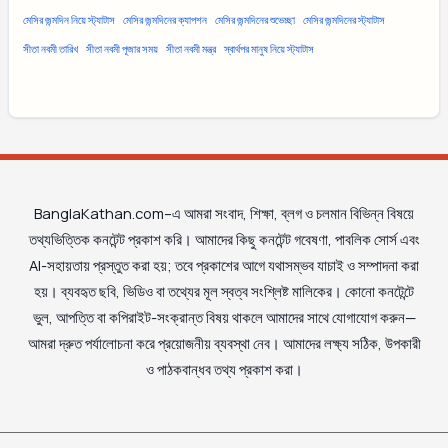
মেসির জন্মদিন নিয়ে স্ট্যাটাস
মেসির জন্মদিনের ক্যাপশন
মেসির জন্মদিনের শুভেচ্ছা
মেসির জন্মদিনের স্ট্যাটাস
সীতা নবমী তারিখ
সীতা নবমী পূজার সময়
সীতা নবমী মন্ত্র
স্বার্থপর মানুষ নিয়ে স্ট্যাটাস
BanglaKathan.com–এ আমরা সংবাদ, শিক্ষা, ব্লগ ও চলমান বিভিন্ন বিষয়ে
তথ্যভিত্তিক কনটেন্ট প্রকাশ করি। আমাদের কিছু কনটেন্ট গবেষণা, পাবলিক সোর্স এবং
AI-সহায়তায় প্রস্তুত করা হয়; তবে প্রকাশের আগে যথাসম্ভব যাচাই ও সম্পাদনা করা
হয়। ব্যবহৃত ছবি, ভিডিও বা তথ্যের মূল স্বত্ব সংশ্লিষ্ট মালিকের। কোনো কনটেন্টে
ভুল, আপত্তি বা কপিরাইট-সংক্রান্ত বিষয় থাকলে আমাদের সাথে যোগাযোগ করুন—
আমরা দ্রুত পর্যালোচনা করে প্রয়োজনীয় ব্যবস্থা নেব। আমাদের লক্ষ্য সঠিক, উপকারী
ও পাঠকবান্ধব তথ্য প্রকাশ করা।