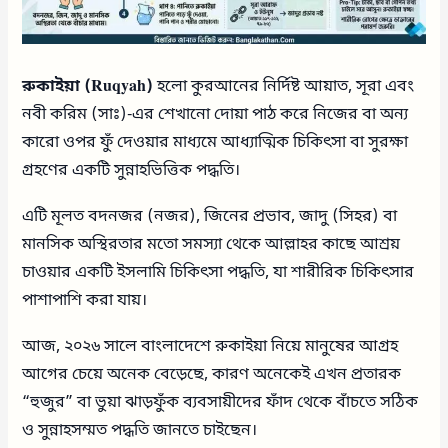
রুকাইয়া (Ruqyah)
হলো কুরআনের নির্দিষ্ট আয়াত, সূরা এবং
নবী করিম (সাঃ)-এর শেখানো দোয়া পাঠ করে নিজের বা অন্য
কারো ওপর ফুঁ দেওয়ার মাধ্যমে আধ্যাত্মিক চিকিৎসা বা সুরক্ষা
গ্রহণের একটি সুন্নাহভিত্তিক পদ্ধতি।
এটি মূলত বদনজর (নজর), জিনের প্রভাব, জাদু (সিহর) বা
মানসিক অস্থিরতার মতো সমস্যা থেকে আল্লাহর কাছে আশ্রয়
চাওয়ার একটি ইসলামি চিকিৎসা পদ্ধতি, যা শারীরিক চিকিৎসার
পাশাপাশি করা যায়।
আজ, ২০২৬ সালে বাংলাদেশে রুকাইয়া নিয়ে মানুষের আগ্রহ
আগের চেয়ে অনেক বেড়েছে, কারণ অনেকেই এখন প্রতারক
“হুজুর” বা ভুয়া ঝাড়ফুঁক ব্যবসায়ীদের ফাঁদ থেকে বাঁচতে সঠিক
ও সুন্নাহসম্মত পদ্ধতি জানতে চাইছেন।