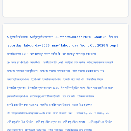
AI টুলস দিয়ে ইনকাম
AI ফ্রিল্যান্সিং বাংলাদেশ
Austria vs Jordan 2026
ChatGPT দিয়ে আয়
labor day
labour day 2026
may 1 labour day
World Cup 2026 Group J
অনলাইনে আয় ২০২৬
অল্প বয়সে চুল পাকলে করণীয় কি
অল্প বয়সে চুল পাকা বন্ধ করার উপায়
অল্প বয়সে চুল পাকা রোধ করার উপায়
অস্ট্রিয়া জর্ডান খেলা
অস্ট্রিয়া বনাম জর্ডান
আজকের নামাজের সময়সূচী
আজকের নামাজের সময়সূচী ঢাকা
আজকের ফজরের নামাজের সময়
আজ ফজরের ওয়াক্ত শুরু ও শেষ
আল্লাহ নিয়ে ক্যাপশন
ইমোশনাল ইসলামিক ক্যাপশন
ইসলাম নিয়ে ক্যাপশন
ইসলামিক উক্তি
ইসলামিক ক্যাপশন
ইসলামিক ক্যাপশন বাংলা ২০২৬
ইসলামিক স্ট্যাটাস বাংলা
ঈদুল আজহার দিনের আমল
কুরআন নিয়ে ক্যাপশন
কৃত্রিম বুদ্ধিমত্তা দিয়ে ইনকাম
ঘরে বসে আয়
তাকবিরে তাশরিক
তাকবিরে তাশরিক কখন পড়তে হয়
তাকবিরে তাশরিক বাংলা উচ্চারণ
নামাজ নিয়ে ক্যাপশন
পাঁচ ওয়াক্ত নামাজের ওয়াক্ত শুরু ও শেষ সময়
ফিফা বিশ্বকাপ গ্রুপ J
বিশ্বকাপ ২০২৬
মে দিবস ২০২৬
মেসির জন্মদিন নিয়ে স্ট্যাটাস
মেসির জন্মদিনের ক্যাপশন
মেসির জন্মদিনের শুভেচ্ছা
মেসির জন্মদিনের স্ট্যাটাস
সীতা নবমী তারিখ
সীতা নবমী পূজার সময়
সীতা নবমী মন্ত্র
স্বার্থপর মানুষ নিয়ে স্ট্যাটাস