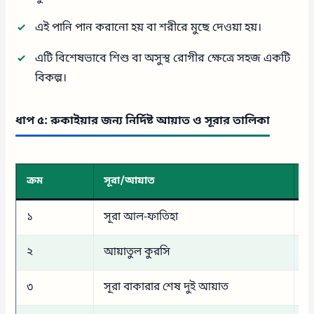
এই পানি পান করানো হয় বা শরীরে মুছে দেওয়া হয়।
এটি বিশেষভাবে শিশু বা অসুস্থ রোগীর ক্ষেত্রে সহজ একটি
বিকল্প।
ধাপ ৫: রুকাইয়ার জন্য নির্দিষ্ট আয়াত ও সূরার তালিকা
ক্রম
সূরা/আয়াত
মূ
১
সূরা আল-ফাতিহা
স
২
আয়াতুল কুরসি
জি
৩
সূরা বাকারার শেষ দুই আয়াত
মা