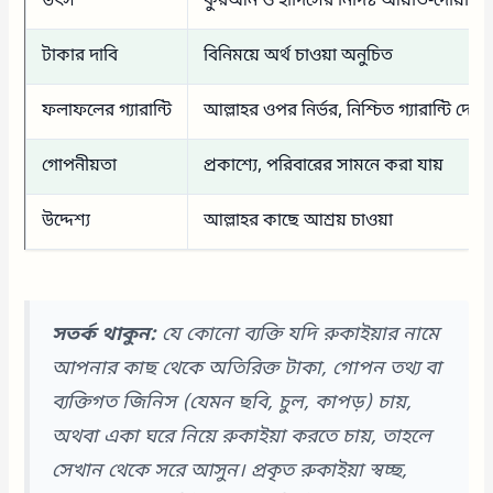
উৎস
কুরআন ও হাদিসের নির্দিষ্ট আয়াত-দোয়া
টাকার দাবি
বিনিময়ে অর্থ চাওয়া অনুচিত
ফলাফলের গ্যারান্টি
আল্লাহর ওপর নির্ভর, নিশ্চিত গ্যারান্টি দেওয়
গোপনীয়তা
প্রকাশ্যে, পরিবারের সামনে করা যায়
উদ্দেশ্য
আল্লাহর কাছে আশ্রয় চাওয়া
সতর্ক থাকুন:
যে কোনো ব্যক্তি যদি রুকাইয়ার নামে
আপনার কাছ থেকে অতিরিক্ত টাকা, গোপন তথ্য বা
ব্যক্তিগত জিনিস (যেমন ছবি, চুল, কাপড়) চায়,
অথবা একা ঘরে নিয়ে রুকাইয়া করতে চায়, তাহলে
সেখান থেকে সরে আসুন। প্রকৃত রুকাইয়া স্বচ্ছ,