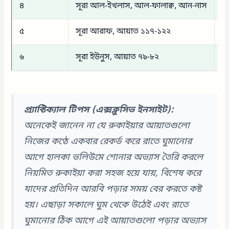
৪
সূরা আল-ইখলাস, আল-ফালাক্ব, আন-নাস
ব
৫
সূরা আরাফ, আয়াত ১১৭-১২২
জা
৬
সূরা ইউনুস, আয়াত ৭৯-৮২
জা
প্র্যাক্টিক্যাল টিপস (এক্সক্লুসিভ ইনসাইট):
অনেকেই জানেন না যে রুকাইয়ার আয়াতগুলো
নিজের কণ্ঠে একবার রেকর্ড করে রাতে ঘুমানোর
আগে হালকা ভলিউমে শোনার অভ্যাস তৈরি করলে
নিয়মিত রুকাইয়া করা সহজ হয়ে যায়, বিশেষ করে
যাদের প্রতিদিন আরবি পড়ার সময় বের করতে কষ্ট
হয়। এছাড়া সকালে ঘুম থেকে উঠেই এবং রাতে
ঘুমানোর ঠিক আগে এই আয়াতগুলো পড়ার অভ্যাস