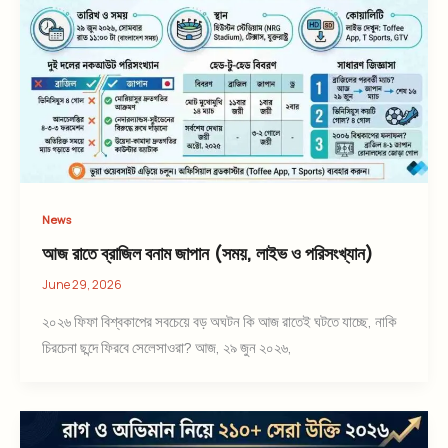
News
আজ রাতে ব্রাজিল বনাম জাপান (সময়, লাইভ ও পরিসংখ্যান)
June 29, 2026
২০২৬ ফিফা বিশ্বকাপের সবচেয়ে বড় অঘটন কি আজ রাতেই ঘটতে যাচ্ছে, নাকি
চিরচেনা ছন্দে ফিরবে সেলেসাওরা? আজ, ২৯ জুন ২০২৬,