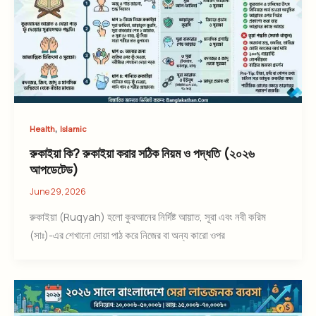
,
Health
Islamic
রুকাইয়া কি? রুকাইয়া করার সঠিক নিয়ম ও পদ্ধতি (২০২৬
আপডেটেড)
June 29, 2026
রুকাইয়া (Ruqyah) হলো কুরআনের নির্দিষ্ট আয়াত, সূরা এবং নবী করিম
(সাঃ)-এর শেখানো দোয়া পাঠ করে নিজের বা অন্য কারো ওপর