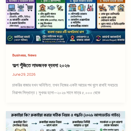
,
Business
News
অল্প পুঁজিতে লাভজনক ব্যবসা ২০২৬
June 29, 2026
চাকরির বাজার যখন অনিশ্চিত, তখন নিজের একটা আয়ের পথ খুলে রাখাই সবচেয়ে
নিরাপদ সিদ্ধান্ত। সুখবর হলো—২০২৬ সালে মাত্র ৫,০০০ থেকে