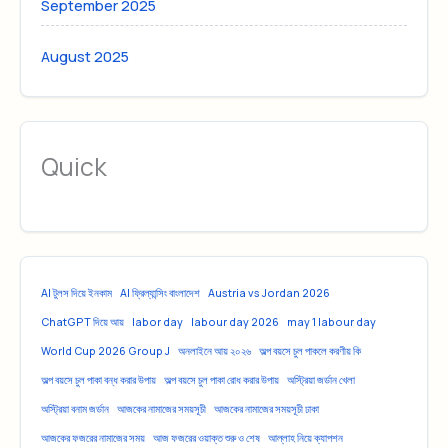
September 2025
August 2025
Quick
AI টুলস দিয়ে ইনকাম
AI ফ্রিল্যান্সিং বাংলাদেশ
Austria vs Jordan 2026
ChatGPT দিয়ে আয়
labor day
labour day 2026
may 1 labour day
World Cup 2026 Group J
অনলাইনে আয় ২০২৬
অল্প বয়সে চুল পাকলে করণীয় কি
অল্প বয়সে চুল পাকা বন্ধ করার উপায়
অল্প বয়সে চুল পাকা রোধ করার উপায়
অস্ট্রিয়া জর্ডান খেলা
অস্ট্রিয়া বনাম জর্ডান
আজকের নামাজের সময়সূচী
আজকের নামাজের সময়সূচী ঢাকা
আজকের ফজরের নামাজের সময়
আজ ফজরের ওয়াক্ত শুরু ও শেষ
আল্লাহ নিয়ে ক্যাপশন