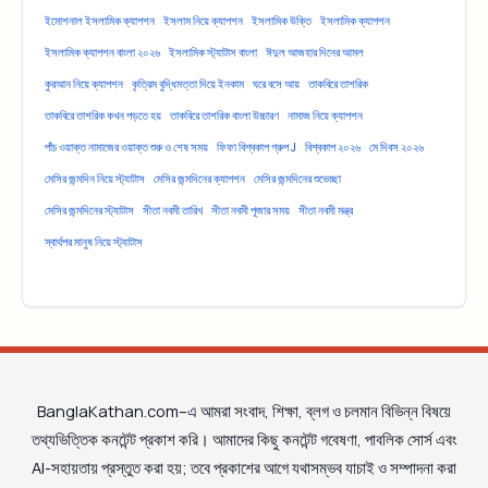
ইমোশনাল ইসলামিক ক্যাপশন
ইসলাম নিয়ে ক্যাপশন
ইসলামিক উক্তি
ইসলামিক ক্যাপশন
ইসলামিক ক্যাপশন বাংলা ২০২৬
ইসলামিক স্ট্যাটাস বাংলা
ঈদুল আজহার দিনের আমল
কুরআন নিয়ে ক্যাপশন
কৃত্রিম বুদ্ধিমত্তা দিয়ে ইনকাম
ঘরে বসে আয়
তাকবিরে তাশরিক
তাকবিরে তাশরিক কখন পড়তে হয়
তাকবিরে তাশরিক বাংলা উচ্চারণ
নামাজ নিয়ে ক্যাপশন
পাঁচ ওয়াক্ত নামাজের ওয়াক্ত শুরু ও শেষ সময়
ফিফা বিশ্বকাপ গ্রুপ J
বিশ্বকাপ ২০২৬
মে দিবস ২০২৬
মেসির জন্মদিন নিয়ে স্ট্যাটাস
মেসির জন্মদিনের ক্যাপশন
মেসির জন্মদিনের শুভেচ্ছা
মেসির জন্মদিনের স্ট্যাটাস
সীতা নবমী তারিখ
সীতা নবমী পূজার সময়
সীতা নবমী মন্ত্র
স্বার্থপর মানুষ নিয়ে স্ট্যাটাস
BanglaKathan.com–এ আমরা সংবাদ, শিক্ষা, ব্লগ ও চলমান বিভিন্ন বিষয়ে
তথ্যভিত্তিক কনটেন্ট প্রকাশ করি। আমাদের কিছু কনটেন্ট গবেষণা, পাবলিক সোর্স এবং
AI-সহায়তায় প্রস্তুত করা হয়; তবে প্রকাশের আগে যথাসম্ভব যাচাই ও সম্পাদনা করা