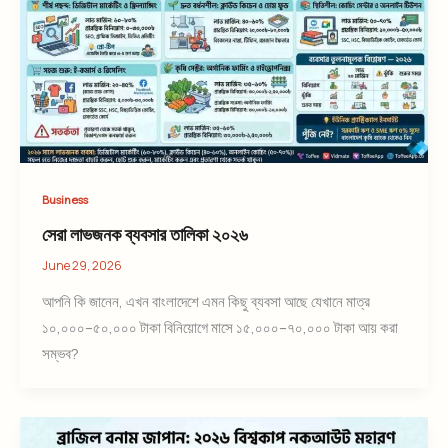
Business
সেরা লাভজনক ব্যবসার তালিকা ২০২৬
June 29, 2026
আপনি কি জানেন, এখন বাংলাদেশে এমন কিছু ব্যবসা আছে যেখানে মাত্র
১০,০০০–৫০,০০০ টাকা বিনিয়োগে মাসে ১৫,০০০–৭০,০০০ টাকা আয় করা
সম্ভব?