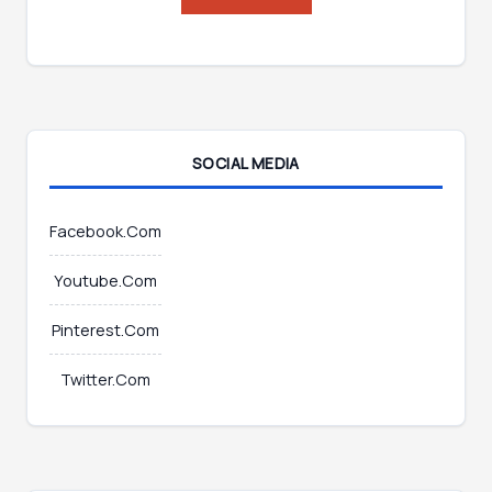
l
l
*
E
m
a
i
l
SOCIAL MEDIA
Facebook.Com
Youtube.Com
Pinterest.Com
Twitter.Com