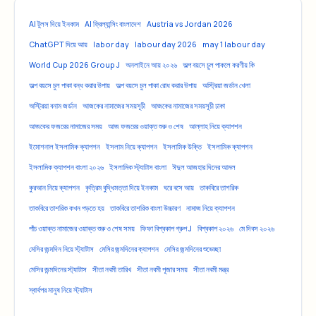
AI টুলস দিয়ে ইনকাম
AI ফ্রিল্যান্সিং বাংলাদেশ
Austria vs Jordan 2026
ChatGPT দিয়ে আয়
labor day
labour day 2026
may 1 labour day
World Cup 2026 Group J
অনলাইনে আয় ২০২৬
অল্প বয়সে চুল পাকলে করণীয় কি
অল্প বয়সে চুল পাকা বন্ধ করার উপায়
অল্প বয়সে চুল পাকা রোধ করার উপায়
অস্ট্রিয়া জর্ডান খেলা
অস্ট্রিয়া বনাম জর্ডান
আজকের নামাজের সময়সূচী
আজকের নামাজের সময়সূচী ঢাকা
আজকের ফজরের নামাজের সময়
আজ ফজরের ওয়াক্ত শুরু ও শেষ
আল্লাহ নিয়ে ক্যাপশন
ইমোশনাল ইসলামিক ক্যাপশন
ইসলাম নিয়ে ক্যাপশন
ইসলামিক উক্তি
ইসলামিক ক্যাপশন
ইসলামিক ক্যাপশন বাংলা ২০২৬
ইসলামিক স্ট্যাটাস বাংলা
ঈদুল আজহার দিনের আমল
কুরআন নিয়ে ক্যাপশন
কৃত্রিম বুদ্ধিমত্তা দিয়ে ইনকাম
ঘরে বসে আয়
তাকবিরে তাশরিক
তাকবিরে তাশরিক কখন পড়তে হয়
তাকবিরে তাশরিক বাংলা উচ্চারণ
নামাজ নিয়ে ক্যাপশন
পাঁচ ওয়াক্ত নামাজের ওয়াক্ত শুরু ও শেষ সময়
ফিফা বিশ্বকাপ গ্রুপ J
বিশ্বকাপ ২০২৬
মে দিবস ২০২৬
মেসির জন্মদিন নিয়ে স্ট্যাটাস
মেসির জন্মদিনের ক্যাপশন
মেসির জন্মদিনের শুভেচ্ছা
মেসির জন্মদিনের স্ট্যাটাস
সীতা নবমী তারিখ
সীতা নবমী পূজার সময়
সীতা নবমী মন্ত্র
স্বার্থপর মানুষ নিয়ে স্ট্যাটাস