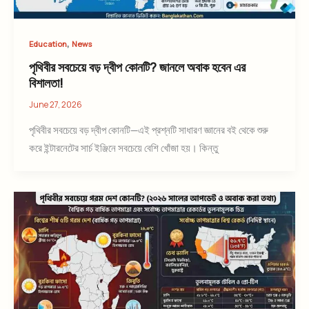
,
Education
News
পৃথিবীর সবচেয়ে বড় দ্বীপ কোনটি? জানলে অবাক হবেন এর
বিশালতা!
June 27, 2026
পৃথিবীর সবচেয়ে বড় দ্বীপ কোনটি—এই প্রশ্নটি সাধারণ জ্ঞানের বই থেকে শুরু
করে ইন্টারনেটের সার্চ ইঞ্জিনে সবচেয়ে বেশি খোঁজা হয়। কিন্তু