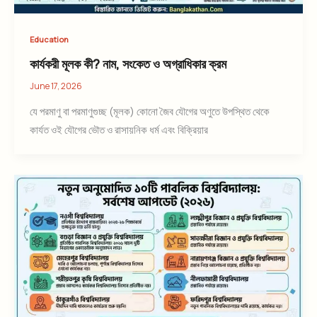
Education
কার্যকরী মূলক কী? নাম, সংকেত ও অগ্রাধিকার ক্রম
June 17, 2026
যে পরমাণু বা পরমাণুগুচ্ছ (মূলক) কোনো জৈব যৌগের অণুতে উপস্থিত থেকে
কার্যত ওই যৌগের ভৌত ও রাসায়নিক ধর্ম এবং বিক্রিয়ার