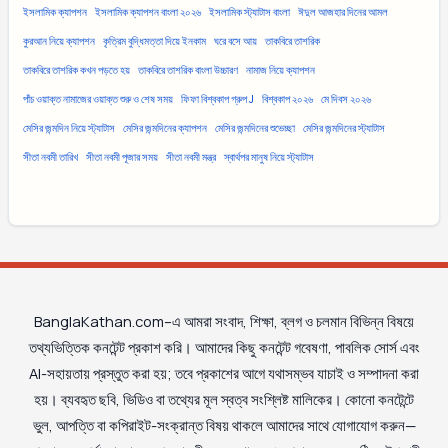
ইসলামিক ক্যাপশন
ইসলামিক ক্যাপশন বাংলা ২০২৬
ইসলামিক স্ট্যাটাস বাংলা
ঈদুল আজহার দিনের আমল
কুরআন নিয়ে ক্যাপশন
কৃত্রিম বুদ্ধিমত্তা দিয়ে ইনকাম
ঘরে বসে আয়
তাকবিরে তাশরিক
তাকবিরে তাশরিক কখন পড়তে হয়
তাকবিরে তাশরিক বাংলা উচ্চারণ
নামাজ নিয়ে ক্যাপশন
পাঁচ ওয়াক্ত নামাজের ওয়াক্ত শুরু ও শেষ সময়
ফিফা বিশ্বকাপ গ্রুপ J
বিশ্বকাপ ২০২৬
মে দিবস ২০২৬
মেসির জন্মদিন নিয়ে স্ট্যাটাস
মেসির জন্মদিনের ক্যাপশন
মেসির জন্মদিনের শুভেচ্ছা
মেসির জন্মদিনের স্ট্যাটাস
সীতা নবমী তারিখ
সীতা নবমী পূজার সময়
সীতা নবমী মন্ত্র
স্বার্থপর মানুষ নিয়ে স্ট্যাটাস
BanglaKathan.com–এ আমরা সংবাদ, শিক্ষা, ব্লগ ও চলমান বিভিন্ন বিষয়ে
তথ্যভিত্তিক কনটেন্ট প্রকাশ করি। আমাদের কিছু কনটেন্ট গবেষণা, পাবলিক সোর্স এবং
AI-সহায়তায় প্রস্তুত করা হয়; তবে প্রকাশের আগে যথাসম্ভব যাচাই ও সম্পাদনা করা
হয়। ব্যবহৃত ছবি, ভিডিও বা তথ্যের মূল স্বত্ব সংশ্লিষ্ট মালিকের। কোনো কনটেন্টে
ভুল, আপত্তি বা কপিরাইট-সংক্রান্ত বিষয় থাকলে আমাদের সাথে যোগাযোগ করুন—