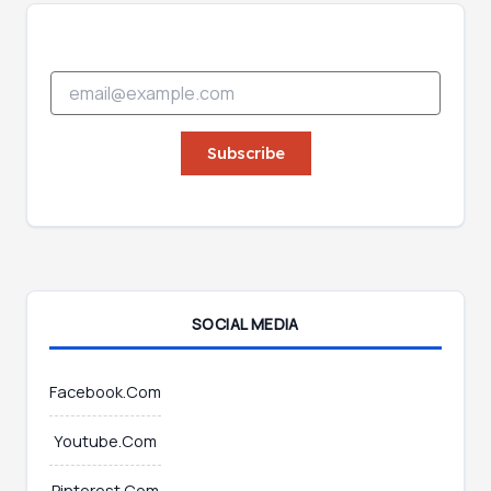
*
E
*
m
E
a
m
i
Subscribe
a
l
i
*
l
SOCIAL MEDIA
Facebook.Com
Youtube.Com
Pinterest.Com