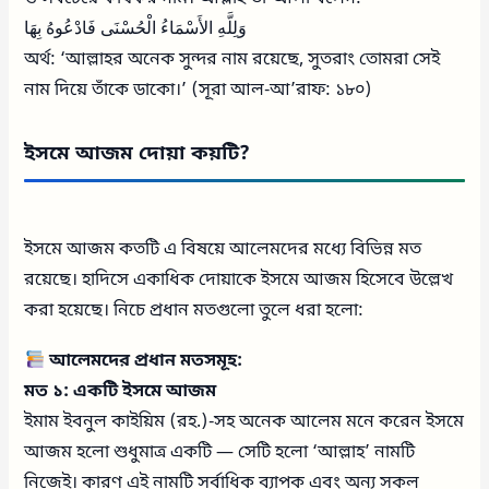
وَلِلَّهِ الأَسْمَاءُ الْحُسْنَى فَادْعُوهُ بِهَا
অর্থ: ‘আল্লাহর অনেক সুন্দর নাম রয়েছে, সুতরাং তোমরা সেই
নাম দিয়ে তাঁকে ডাকো।’ (সূরা আল-আ’রাফ: ১৮০)
ইসমে আজম দোয়া কয়টি?
ইসমে আজম কতটি এ বিষয়ে আলেমদের মধ্যে বিভিন্ন মত
রয়েছে। হাদিসে একাধিক দোয়াকে ইসমে আজম হিসেবে উল্লেখ
করা হয়েছে। নিচে প্রধান মতগুলো তুলে ধরা হলো:
আলেমদের প্রধান মতসমূহ:
মত ১: একটি ইসমে আজম
ইমাম ইবনুল কাইয়িম (রহ.)-সহ অনেক আলেম মনে করেন ইসমে
আজম হলো শুধুমাত্র একটি — সেটি হলো ‘আল্লাহ’ নামটি
নিজেই। কারণ এই নামটি সর্বাধিক ব্যাপক এবং অন্য সকল