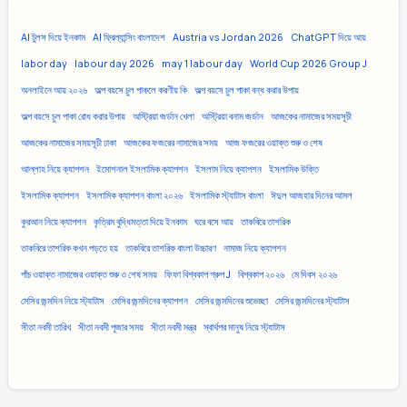
AI টুলস দিয়ে ইনকাম
AI ফ্রিল্যান্সিং বাংলাদেশ
Austria vs Jordan 2026
ChatGPT দিয়ে আয়
labor day
labour day 2026
may 1 labour day
World Cup 2026 Group J
অনলাইনে আয় ২০২৬
অল্প বয়সে চুল পাকলে করণীয় কি
অল্প বয়সে চুল পাকা বন্ধ করার উপায়
অল্প বয়সে চুল পাকা রোধ করার উপায়
অস্ট্রিয়া জর্ডান খেলা
অস্ট্রিয়া বনাম জর্ডান
আজকের নামাজের সময়সূচী
আজকের নামাজের সময়সূচী ঢাকা
আজকের ফজরের নামাজের সময়
আজ ফজরের ওয়াক্ত শুরু ও শেষ
আল্লাহ নিয়ে ক্যাপশন
ইমোশনাল ইসলামিক ক্যাপশন
ইসলাম নিয়ে ক্যাপশন
ইসলামিক উক্তি
ইসলামিক ক্যাপশন
ইসলামিক ক্যাপশন বাংলা ২০২৬
ইসলামিক স্ট্যাটাস বাংলা
ঈদুল আজহার দিনের আমল
কুরআন নিয়ে ক্যাপশন
কৃত্রিম বুদ্ধিমত্তা দিয়ে ইনকাম
ঘরে বসে আয়
তাকবিরে তাশরিক
তাকবিরে তাশরিক কখন পড়তে হয়
তাকবিরে তাশরিক বাংলা উচ্চারণ
নামাজ নিয়ে ক্যাপশন
পাঁচ ওয়াক্ত নামাজের ওয়াক্ত শুরু ও শেষ সময়
ফিফা বিশ্বকাপ গ্রুপ J
বিশ্বকাপ ২০২৬
মে দিবস ২০২৬
মেসির জন্মদিন নিয়ে স্ট্যাটাস
মেসির জন্মদিনের ক্যাপশন
মেসির জন্মদিনের শুভেচ্ছা
মেসির জন্মদিনের স্ট্যাটাস
সীতা নবমী তারিখ
সীতা নবমী পূজার সময়
সীতা নবমী মন্ত্র
স্বার্থপর মানুষ নিয়ে স্ট্যাটাস