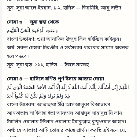
সূত্র: সূরা আলে-ইমরান: ১-২; হাদিস — তিরমিযি, আবু দাউদ
দোয়া ৩ — সূরা ত্বহা থেকে
وَعَنَتِ الْوُجُوهُ لِلْحَيِّ الْقَيُّومِ
বাংলা উচ্চারণ: ওয়া আনাতিল উজুহু লিল হাইয়্যিল কাইয়্যুম।
অর্থ: সকল চেহারা চিরঞ্জীব ও সর্বসত্তার ধারকের সামনে অবনত
হয়ে পড়বে।
সূত্র: সূরা ত্বহা: ১১১; হাদিস — ইবনে মাজাহ
দোয়া ৪ — হাদিসে বর্ণিত পূর্ণ ইসমে আজম দোয়া
اللَّهُمَّ إِنِّي أَسْأَلُكَ بِأَنَّكَ أَنْتَ اللَّهُ لَا إِلَهَ إِلَّا أَنْتَ الأَحَدُ الصَّمَدُ الَّذِي لَمْ
يَلِدْ وَلَمْ يُولَدْ وَلَمْ يَكُنْ لَهُ كُفُواً أَحَدٌ
বাংলা উচ্চারণ: আল্লাহুম্মা ইন্নি আসআলুকা বিআন্নাকা
আনতাল্লাহু লা ইলাহা ইল্লা আনতাল আহাদুস সামাদুল্লাযি লাম
ইয়ালিদ ওয়ালাম ইউলাদ ওয়ালাম ইয়াকুল্লাহু কুফুওয়ান আহাদ।
অর্থ: হে আল্লাহ! আমি তোমার কাছে প্রার্থনা করছি এই বলে যে,