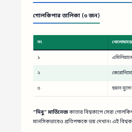
গোলকিপার তালিকা (৩ জন)
নং
খেলোয়াড়
১
এমিলিয়ানো
২
জেরোনিমো
৩
হুয়ান মুসো
“দিবু” মার্তিনেজ
কাতার বিশ্বকাপে সেরা গোলকিপ
মানসিকভাবেও প্রতিপক্ষকে ভয় দেখান। এই বিশ্ব