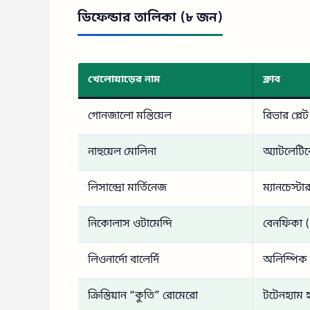
ডিফেন্ডার তালিকা (৮ জন)
খেলোয়াড়ের নাম
ক্লাব
গোনজালো মন্তিয়েল
রিভার প্লেট
নাহুয়েল মোলিনা
অ্যাটলেটিক
লিসান্দ্রো মার্তিনেজ
ম্যানচেস্টা
নিকোলাস ওটামেন্দি
বেনফিকা (প
লিওনার্দো বালের্দি
অলিম্পিক ম
ক্রিস্তিয়ান “কুতি” রোমেরো
টটেনহ্যাম হ