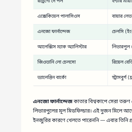
রড্রিগো দে পল
ইন্টার মায়াম
এক্সেকিয়েল পালাসিওস
বায়ার লেভ
এনজো ফার্নান্দেজ
চেলসি (ইংল্
আলেক্সিস ম্যাক অ্যালিস্টার
লিভারপুল (
জিওভানি লো চেলসো
রিয়েল বেত
ভ্যালেন্তিন বার্কো
স্ট্রাসবুর্গ (ফ
এনজো ফার্নান্দেজ
কাতার বিশ্বকাপে সেরা তরুণ খ
লিভারপুলের মূল মিডফিল্ডার। এই দুজন মিলে আর্জে
ইনজুরির কারণে খেলতে পারেননি — এবার তিনি প্