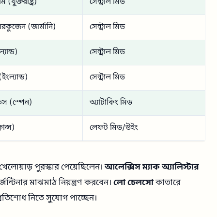
ি (যুক্তরাষ্ট্র)
সেন্ট্রাল মিড
ারকুজেন (জার্মানি)
সেন্ট্রাল মিড
যান্ড)
সেন্ট্রাল মিড
ইংল্যান্ড)
সেন্ট্রাল মিড
িস (স্পেন)
অ্যাটাকিং মিড
্রান্স)
লেফট মিড/উইং
েলোয়াড় পুরস্কার পেয়েছিলেন।
আলেক্সিস ম্যাক অ্যালিস্টার
ন্টিনার মাঝমাঠ নিয়ন্ত্রণ করবেন।
লো চেলসো
কাতারে
রতিশোধ নিতে সুযোগ পাচ্ছেন।