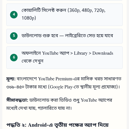
কোয়ালিটি সিলেক্ট করুন (360p, 480p, 720p,
1080p)
ডাউনলোড শুরু হবে — লাইব্রেরিতে সেভ হয়ে যাবে
অফলাইনে YouTube অ্যাপ > Library > Downloads
থেকে দেখুন
মূল্য:
বাংলাদেশে YouTube Premium-এর মাসিক খরচ সাধারণত
৩৬৯–৪৫০ টাকার মধ্যে (Google Play-তে স্থানীয় মূল্য প্রযোজ্য)।
সীমাবদ্ধতা:
ডাউনলোড করা ভিডিও শুধু YouTube অ্যাপের
মধ্যেই দেখা যায়, গ্যালারিতে যায় না।
পদ্ধতি ২: Android-এ তৃতীয় পক্ষের অ্যাপ দিয়ে