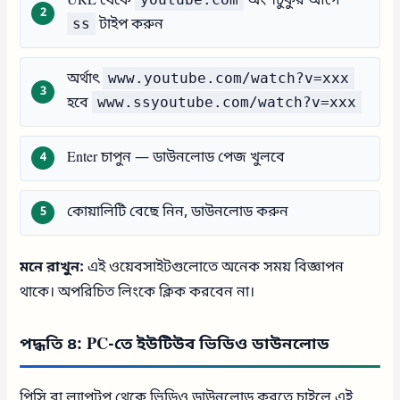
URL থেকে
অংশটুকুর আগে
ss
টাইপ করুন
অর্থাৎ
www.youtube.com/watch?v=xxx
হবে
www.ssyoutube.com/watch?v=xxx
Enter চাপুন — ডাউনলোড পেজ খুলবে
কোয়ালিটি বেছে নিন, ডাউনলোড করুন
মনে রাখুন:
এই ওয়েবসাইটগুলোতে অনেক সময় বিজ্ঞাপন
থাকে। অপরিচিত লিংকে ক্লিক করবেন না।
পদ্ধতি ৪: PC-তে ইউটিউব ভিডিও ডাউনলোড
পিসি বা ল্যাপটপ থেকে ভিডিও ডাউনলোড করতে চাইলে এই