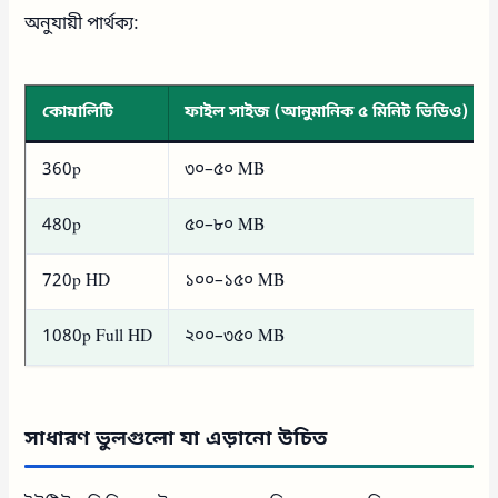
অনুযায়ী পার্থক্য:
কোয়ালিটি
ফাইল সাইজ (আনুমানিক ৫ মিনিট ভিডিও)
360p
৩০–৫০ MB
480p
৫০–৮০ MB
720p HD
১০০–১৫০ MB
1080p Full HD
২০০–৩৫০ MB
সাধারণ ভুলগুলো যা এড়ানো উচিত