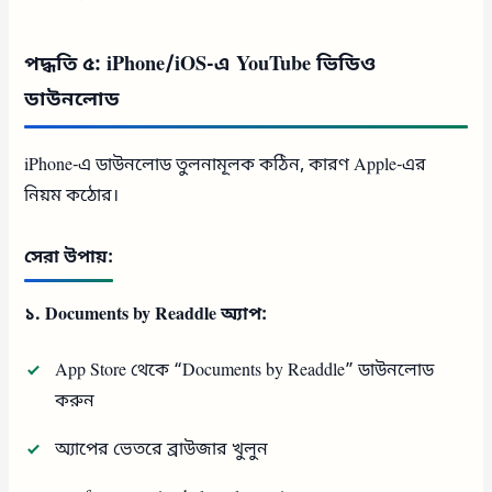
পদ্ধতি ৫: iPhone/iOS-এ YouTube ভিডিও
ডাউনলোড
iPhone-এ ডাউনলোড তুলনামূলক কঠিন, কারণ Apple-এর
নিয়ম কঠোর।
সেরা উপায়:
১. Documents by Readdle অ্যাপ:
App Store থেকে “Documents by Readdle” ডাউনলোড
করুন
অ্যাপের ভেতরে ব্রাউজার খুলুন