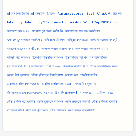
AI টুলস দিয়ে ইনকাম
AI ফ্রিল্যান্সিং বাংলাদেশ
Austria vs Jordan 2026
ChatGPT দিয়ে আয়
labor day
labour day 2026
may 1 labour day
World Cup 2026 Group J
অনলাইনে আয় ২০২৬
অল্প বয়সে চুল পাকলে করণীয় কি
অল্প বয়সে চুল পাকা বন্ধ করার উপায়
অল্প বয়সে চুল পাকা রোধ করার উপায়
অস্ট্রিয়া জর্ডান খেলা
অস্ট্রিয়া বনাম জর্ডান
আজকের নামাজের সময়সূচী
আজকের নামাজের সময়সূচী ঢাকা
আজকের ফজরের নামাজের সময়
আজ ফজরের ওয়াক্ত শুরু ও শেষ
আল্লাহ নিয়ে ক্যাপশন
ইমোশনাল ইসলামিক ক্যাপশন
ইসলাম নিয়ে ক্যাপশন
ইসলামিক উক্তি
ইসলামিক ক্যাপশন
ইসলামিক ক্যাপশন বাংলা ২০২৬
ইসলামিক স্ট্যাটাস বাংলা
ঈদুল আজহার দিনের আমল
কুরআন নিয়ে ক্যাপশন
কৃত্রিম বুদ্ধিমত্তা দিয়ে ইনকাম
ঘরে বসে আয়
তাকবিরে তাশরিক
তাকবিরে তাশরিক কখন পড়তে হয়
তাকবিরে তাশরিক বাংলা উচ্চারণ
নামাজ নিয়ে ক্যাপশন
পাঁচ ওয়াক্ত নামাজের ওয়াক্ত শুরু ও শেষ সময়
ফিফা বিশ্বকাপ গ্রুপ J
বিশ্বকাপ ২০২৬
মে দিবস ২০২৬
মেসির জন্মদিন নিয়ে স্ট্যাটাস
মেসির জন্মদিনের ক্যাপশন
মেসির জন্মদিনের শুভেচ্ছা
মেসির জন্মদিনের স্ট্যাটাস
সীতা নবমী তারিখ
সীতা নবমী পূজার সময়
সীতা নবমী মন্ত্র
স্বার্থপর মানুষ নিয়ে স্ট্যাটাস