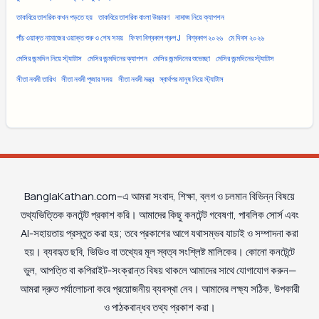
তাকবিরে তাশরিক কখন পড়তে হয়
তাকবিরে তাশরিক বাংলা উচ্চারণ
নামাজ নিয়ে ক্যাপশন
পাঁচ ওয়াক্ত নামাজের ওয়াক্ত শুরু ও শেষ সময়
ফিফা বিশ্বকাপ গ্রুপ J
বিশ্বকাপ ২০২৬
মে দিবস ২০২৬
মেসির জন্মদিন নিয়ে স্ট্যাটাস
মেসির জন্মদিনের ক্যাপশন
মেসির জন্মদিনের শুভেচ্ছা
মেসির জন্মদিনের স্ট্যাটাস
সীতা নবমী তারিখ
সীতা নবমী পূজার সময়
সীতা নবমী মন্ত্র
স্বার্থপর মানুষ নিয়ে স্ট্যাটাস
BanglaKathan.com–এ আমরা সংবাদ, শিক্ষা, ব্লগ ও চলমান বিভিন্ন বিষয়ে
তথ্যভিত্তিক কনটেন্ট প্রকাশ করি। আমাদের কিছু কনটেন্ট গবেষণা, পাবলিক সোর্স এবং
AI-সহায়তায় প্রস্তুত করা হয়; তবে প্রকাশের আগে যথাসম্ভব যাচাই ও সম্পাদনা করা
হয়। ব্যবহৃত ছবি, ভিডিও বা তথ্যের মূল স্বত্ব সংশ্লিষ্ট মালিকের। কোনো কনটেন্টে
ভুল, আপত্তি বা কপিরাইট-সংক্রান্ত বিষয় থাকলে আমাদের সাথে যোগাযোগ করুন—
আমরা দ্রুত পর্যালোচনা করে প্রয়োজনীয় ব্যবস্থা নেব। আমাদের লক্ষ্য সঠিক, উপকারী
ও পাঠকবান্ধব তথ্য প্রকাশ করা।