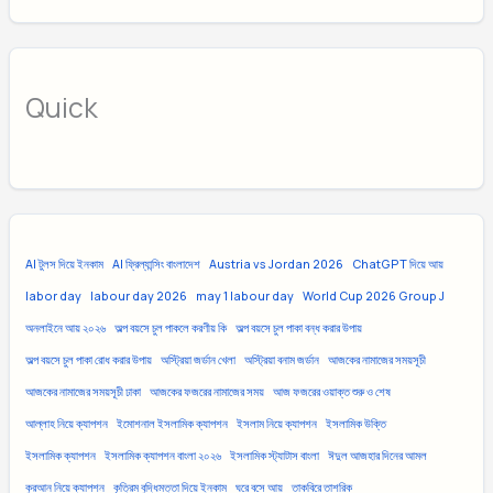
Quick
AI টুলস দিয়ে ইনকাম
AI ফ্রিল্যান্সিং বাংলাদেশ
Austria vs Jordan 2026
ChatGPT দিয়ে আয়
labor day
labour day 2026
may 1 labour day
World Cup 2026 Group J
অনলাইনে আয় ২০২৬
অল্প বয়সে চুল পাকলে করণীয় কি
অল্প বয়সে চুল পাকা বন্ধ করার উপায়
অল্প বয়সে চুল পাকা রোধ করার উপায়
অস্ট্রিয়া জর্ডান খেলা
অস্ট্রিয়া বনাম জর্ডান
আজকের নামাজের সময়সূচী
আজকের নামাজের সময়সূচী ঢাকা
আজকের ফজরের নামাজের সময়
আজ ফজরের ওয়াক্ত শুরু ও শেষ
আল্লাহ নিয়ে ক্যাপশন
ইমোশনাল ইসলামিক ক্যাপশন
ইসলাম নিয়ে ক্যাপশন
ইসলামিক উক্তি
ইসলামিক ক্যাপশন
ইসলামিক ক্যাপশন বাংলা ২০২৬
ইসলামিক স্ট্যাটাস বাংলা
ঈদুল আজহার দিনের আমল
কুরআন নিয়ে ক্যাপশন
কৃত্রিম বুদ্ধিমত্তা দিয়ে ইনকাম
ঘরে বসে আয়
তাকবিরে তাশরিক