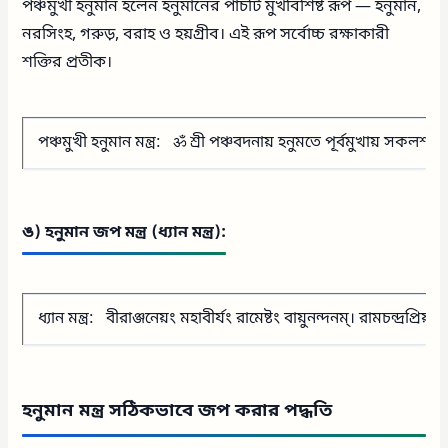
পঞ্চমুখী হনুমান হলেন হনুমানের পাঁচটি মুখবিশিষ্ট রূপ — হনুমান,
নরসিংহ, গরুড়, বরাহ ও হয়গ্রীব। এই রূপ সর্বোচ্চ রক্ষাকারী
শক্তির প্রতীক।
পঞ্চমুখী হনুমান মন্ত্র: ॐ শ্রী পঞ্চবদনায় হনুমতে পূর্বমুখায় সকলশত্
ঙ) হনুমান জপ মন্ত্র (ধ্যান মন্ত্র):
ধ্যান মন্ত্র: বীরাঞ্জনেয়ং মহাবীর্যং রামেষ্টং বায়ুনন্দনম্। রামচন্দ্রপ্
হনুমান মন্ত্র সঠিকভাবে জপ করার পদ্ধতি