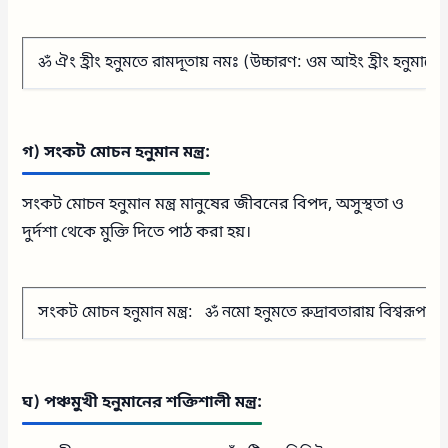
ॐ ঐং হ্রীং হনুমতে রামদূতায় নমঃ (উচ্চারণ: ওম আইং হ্রীং হনুমাতে রাম
গ) সংকট মোচন হনুমান মন্ত্র:
সংকট মোচন হনুমান মন্ত্র মানুষের জীবনের বিপদ, অসুস্থতা ও
দুর্দশা থেকে মুক্তি দিতে পাঠ করা হয়।
সংকট মোচন হনুমান মন্ত্র: ॐ নমো হনুমতে রুদ্রাবতারায় বিশ্বরূপায় 
ঘ) পঞ্চমুখী হনুমানের শক্তিশালী মন্ত্র: