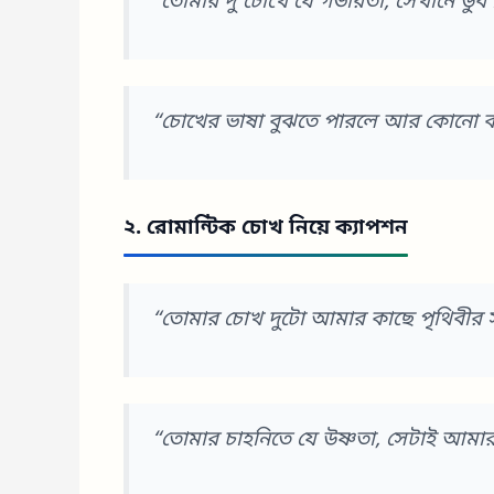
“তোমার দু’চোখে যে গভীরতা, সেখানে ডুব
“চোখের ভাষা বুঝতে পারলে আর কোনো কথ
২. রোমান্টিক চোখ নিয়ে ক্যাপশন
“তোমার চোখ দুটো আমার কাছে পৃথিবীর সবচ
“তোমার চাহনিতে যে উষ্ণতা, সেটাই আমার