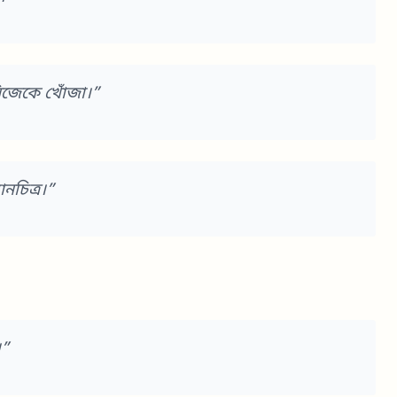
িজেকে খোঁজা।”
নচিত্র।”
।”