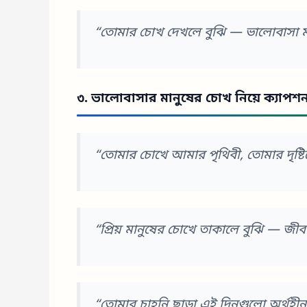
“তোমার চোখ দেখলে বুঝি — ভালোবাসা ম
৩. ভালোবাসার মানুষের চোখ নিয়ে ক্যাপশ
“তোমার চোখে আমার পৃথিবী, তোমার দৃষ্টি
“প্রিয় মানুষের চোখে তাকালে বুঝি — জীবন
“তোমার চাহনি ছাড়া এই দিনগুলো অর্থহীন