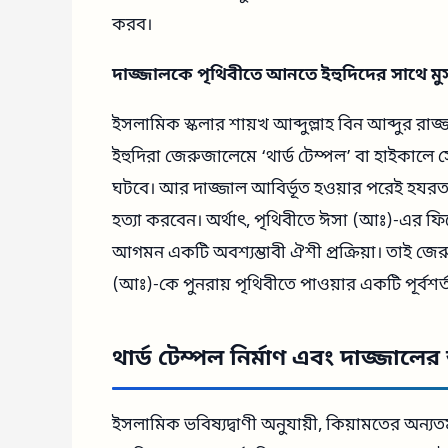
করব।
দাজ্জালকে পৃথিবীতে আনতে ইহুদিদের সাথে মুস
ইসলামিক স্কলার শায়খ আব্দুল্লাহ বিন আব্দুর রাজ্
ইহুদিরা জেরুজালেমে ‘থার্ড টেম্পল’ বা হাইকালে স
ঘটবে। আর দাজ্জাল আবির্ভূত হওয়ার পরেই হযর
হত্যা করবেন। অর্থাৎ, পৃথিবীতে ঈসা (আঃ)-এর ফি
আগমন একটি অবশ্যম্ভাবী ঐশী প্রক্রিয়া। তাই জে
(আঃ)-কে পুনরায় পৃথিবীতে পাওয়ার একটি পূর্বশর
থার্ড টেম্পল নির্মাণ এবং দাজ্জাল
ইসলামিক ভবিষ্যদ্বাণী অনুযায়ী, কিয়ামতের অন্