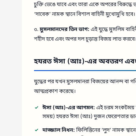
চুক্তি ভেঙে যাবে এবং তারা একে অপরের বিরুদ্ধে ভয
‘দাবেক’ নামক স্থানে বিশাল বাহিনী মুখোমুখি হবে।
৩.
মুসলমানদের তিন ভাগ:
এই যুদ্ধে মুসলিম বাহ
শহীদ হবে এবং অপর দল চূড়ান্ত বিজয় লাভ করবে
হযরত ঈসা (আঃ)-এর অবতরণ এবং 
যুদ্ধের পর যখন মুসলমানরা বিজয়ের আনন্দ বা 
আত্মপ্রকাশ করেছে।
ঈসা (আঃ)-এর আগমন:
এই চরম সংকটময় মু
সময়) হযরত ঈসা (আঃ) দুজন ফেরেশতার ড
দাজ্জাল নিধন:
ফিলিস্তিনের ‘লুদ’ নামক স্থা