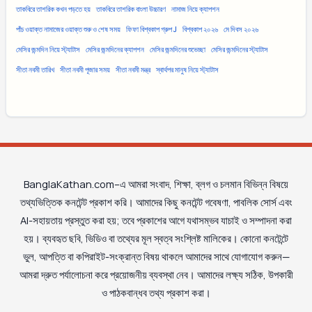
তাকবিরে তাশরিক কখন পড়তে হয়
তাকবিরে তাশরিক বাংলা উচ্চারণ
নামাজ নিয়ে ক্যাপশন
পাঁচ ওয়াক্ত নামাজের ওয়াক্ত শুরু ও শেষ সময়
ফিফা বিশ্বকাপ গ্রুপ J
বিশ্বকাপ ২০২৬
মে দিবস ২০২৬
মেসির জন্মদিন নিয়ে স্ট্যাটাস
মেসির জন্মদিনের ক্যাপশন
মেসির জন্মদিনের শুভেচ্ছা
মেসির জন্মদিনের স্ট্যাটাস
সীতা নবমী তারিখ
সীতা নবমী পূজার সময়
সীতা নবমী মন্ত্র
স্বার্থপর মানুষ নিয়ে স্ট্যাটাস
BanglaKathan.com–এ আমরা সংবাদ, শিক্ষা, ব্লগ ও চলমান বিভিন্ন বিষয়ে
তথ্যভিত্তিক কনটেন্ট প্রকাশ করি। আমাদের কিছু কনটেন্ট গবেষণা, পাবলিক সোর্স এবং
AI-সহায়তায় প্রস্তুত করা হয়; তবে প্রকাশের আগে যথাসম্ভব যাচাই ও সম্পাদনা করা
হয়। ব্যবহৃত ছবি, ভিডিও বা তথ্যের মূল স্বত্ব সংশ্লিষ্ট মালিকের। কোনো কনটেন্টে
ভুল, আপত্তি বা কপিরাইট-সংক্রান্ত বিষয় থাকলে আমাদের সাথে যোগাযোগ করুন—
আমরা দ্রুত পর্যালোচনা করে প্রয়োজনীয় ব্যবস্থা নেব। আমাদের লক্ষ্য সঠিক, উপকারী
ও পাঠকবান্ধব তথ্য প্রকাশ করা।