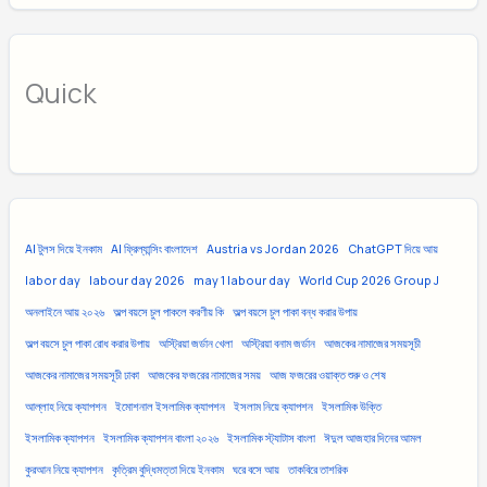
Quick
AI টুলস দিয়ে ইনকাম
AI ফ্রিল্যান্সিং বাংলাদেশ
Austria vs Jordan 2026
ChatGPT দিয়ে আয়
labor day
labour day 2026
may 1 labour day
World Cup 2026 Group J
অনলাইনে আয় ২০২৬
অল্প বয়সে চুল পাকলে করণীয় কি
অল্প বয়সে চুল পাকা বন্ধ করার উপায়
অল্প বয়সে চুল পাকা রোধ করার উপায়
অস্ট্রিয়া জর্ডান খেলা
অস্ট্রিয়া বনাম জর্ডান
আজকের নামাজের সময়সূচী
আজকের নামাজের সময়সূচী ঢাকা
আজকের ফজরের নামাজের সময়
আজ ফজরের ওয়াক্ত শুরু ও শেষ
আল্লাহ নিয়ে ক্যাপশন
ইমোশনাল ইসলামিক ক্যাপশন
ইসলাম নিয়ে ক্যাপশন
ইসলামিক উক্তি
ইসলামিক ক্যাপশন
ইসলামিক ক্যাপশন বাংলা ২০২৬
ইসলামিক স্ট্যাটাস বাংলা
ঈদুল আজহার দিনের আমল
কুরআন নিয়ে ক্যাপশন
কৃত্রিম বুদ্ধিমত্তা দিয়ে ইনকাম
ঘরে বসে আয়
তাকবিরে তাশরিক