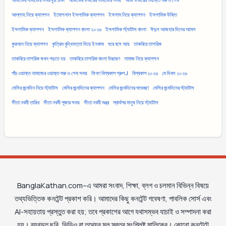
আজকের নামাজের সময়সূচী ঢাকা
আজকের ফজরের নামাজের সময়
আজ ফজরের ওয়াক্ত শুরু ও শেষ
আল্লাহ নিয়ে ক্যাপশন
ইমোশনাল ইসলামিক ক্যাপশন
ইসলাম নিয়ে ক্যাপশন
ইসলামিক উক্তি
ইসলামিক ক্যাপশন
ইসলামিক ক্যাপশন বাংলা ২০২৬
ইসলামিক স্ট্যাটাস বাংলা
ঈদুল আজহার দিনের আমল
কুরআন নিয়ে ক্যাপশন
কৃত্রিম বুদ্ধিমত্তা দিয়ে ইনকাম
ঘরে বসে আয়
তাকবিরে তাশরিক
তাকবিরে তাশরিক কখন পড়তে হয়
তাকবিরে তাশরিক বাংলা উচ্চারণ
নামাজ নিয়ে ক্যাপশন
পাঁচ ওয়াক্ত নামাজের ওয়াক্ত শুরু ও শেষ সময়
ফিফা বিশ্বকাপ গ্রুপ J
বিশ্বকাপ ২০২৬
মে দিবস ২০২৬
মেসির জন্মদিন নিয়ে স্ট্যাটাস
মেসির জন্মদিনের ক্যাপশন
মেসির জন্মদিনের শুভেচ্ছা
মেসির জন্মদিনের স্ট্যাটাস
সীতা নবমী তারিখ
সীতা নবমী পূজার সময়
সীতা নবমী মন্ত্র
স্বার্থপর মানুষ নিয়ে স্ট্যাটাস
BanglaKathan.com–এ আমরা সংবাদ, শিক্ষা, ব্লগ ও চলমান বিভিন্ন বিষয়ে
তথ্যভিত্তিক কনটেন্ট প্রকাশ করি। আমাদের কিছু কনটেন্ট গবেষণা, পাবলিক সোর্স এবং
AI-সহায়তায় প্রস্তুত করা হয়; তবে প্রকাশের আগে যথাসম্ভব যাচাই ও সম্পাদনা করা
হয়। ব্যবহৃত ছবি, ভিডিও বা তথ্যের মূল স্বত্ব সংশ্লিষ্ট মালিকের। কোনো কনটেন্টে