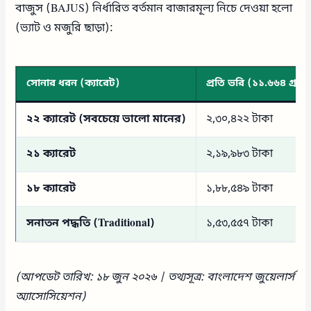
বাজুস (BAJUS) নির্ধারিত বর্তমান বাজারমূল্য নিচে দেওয়া হলো
(ভ্যাট ও মজুরি ছাড়া):
সোনার ধরন (ক্যারেট)
প্রতি ভরি (১১.৬৬৪ গ্রাম)
২২ ক্যারেট (সবচেয়ে ভালো মানের)
২,৩০,৪২২ টাকা
২১ ক্যারেট
২,১৯,৯৮৩ টাকা
১৮ ক্যারেট
১,৮৮,৫৪৯ টাকা
সনাতন পদ্ধতি (Traditional)
১,৫৩,৫৫৭ টাকা
(আপডেট তারিখ: ১৮ জুন ২০২৬ | তথ্যসূত্র: বাংলাদেশ জুয়েলার্স
অ্যাসোসিয়েশন)