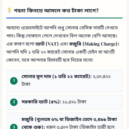
গহনা কিনতে আসলে কত টাকা লাগে?
অন্যান্য ওয়েবসাইটে আপনি শুধু সোনার বেসিক দামটি দেখতে
পান। কিন্তু দোকানে গেলে দেখবেন বিল অনেক বেশি আসছে।
এর কারণ হলো
ভ্যাট (VAT)
এবং
মজুরি (Making Charge)
।
আপনি যদি ১ ভরি ২২ ক্যারেট সোনার একটি চেইন বা আংটি
কেনেন, তবে আপনার হিসাবটি হবে নিচের মতো:
সোনার মূল দাম (১ ভরি ২২ ক্যারেট):
২,৩০,৪২২
টাকা
সরকারি ভ্যাট (৫%):
১১,৫২১ টাকা
মজুরি (ন্যূনতম ৬% বা ডিজাইন ভেদে ৩,৪৯৯ টাকা
থেকে শুরু):
ধরুন ৩,৫০০ টাকা (ডিজাইন ভারী হলে