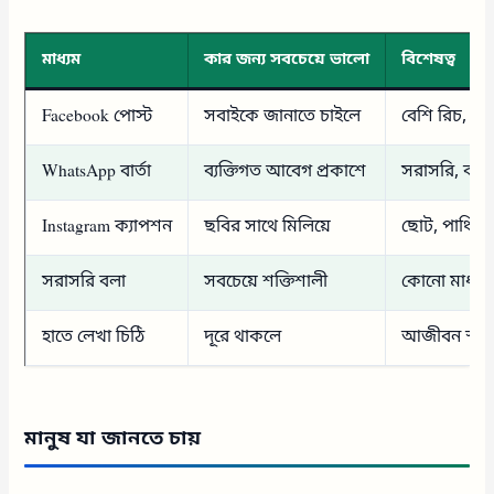
মাধ্যম
কার জন্য সবচেয়ে ভালো
বিশেষত্ব
Facebook পোস্ট
সবাইকে জানাতে চাইলে
বেশি রিচ, ভা
WhatsApp বার্তা
ব্যক্তিগত আবেগ প্রকাশে
সরাসরি, ব্যক্ত
Instagram ক্যাপশন
ছবির সাথে মিলিয়ে
ছোট, পাঞ্চি, ভ
সরাসরি বলা
সবচেয়ে শক্তিশালী
কোনো মাধ্যমই
হাতে লেখা চিঠি
দূরে থাকলে
আজীবন স্মরণ
মানুষ যা জানতে চায়