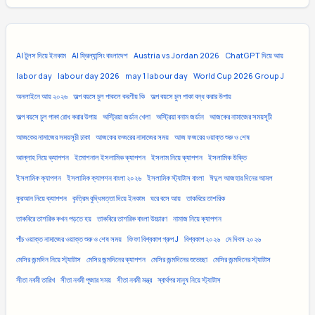
AI টুলস দিয়ে ইনকাম
AI ফ্রিল্যান্সিং বাংলাদেশ
Austria vs Jordan 2026
ChatGPT দিয়ে আয়
labor day
labour day 2026
may 1 labour day
World Cup 2026 Group J
অনলাইনে আয় ২০২৬
অল্প বয়সে চুল পাকলে করণীয় কি
অল্প বয়সে চুল পাকা বন্ধ করার উপায়
অল্প বয়সে চুল পাকা রোধ করার উপায়
অস্ট্রিয়া জর্ডান খেলা
অস্ট্রিয়া বনাম জর্ডান
আজকের নামাজের সময়সূচী
আজকের নামাজের সময়সূচী ঢাকা
আজকের ফজরের নামাজের সময়
আজ ফজরের ওয়াক্ত শুরু ও শেষ
আল্লাহ নিয়ে ক্যাপশন
ইমোশনাল ইসলামিক ক্যাপশন
ইসলাম নিয়ে ক্যাপশন
ইসলামিক উক্তি
ইসলামিক ক্যাপশন
ইসলামিক ক্যাপশন বাংলা ২০২৬
ইসলামিক স্ট্যাটাস বাংলা
ঈদুল আজহার দিনের আমল
কুরআন নিয়ে ক্যাপশন
কৃত্রিম বুদ্ধিমত্তা দিয়ে ইনকাম
ঘরে বসে আয়
তাকবিরে তাশরিক
তাকবিরে তাশরিক কখন পড়তে হয়
তাকবিরে তাশরিক বাংলা উচ্চারণ
নামাজ নিয়ে ক্যাপশন
পাঁচ ওয়াক্ত নামাজের ওয়াক্ত শুরু ও শেষ সময়
ফিফা বিশ্বকাপ গ্রুপ J
বিশ্বকাপ ২০২৬
মে দিবস ২০২৬
মেসির জন্মদিন নিয়ে স্ট্যাটাস
মেসির জন্মদিনের ক্যাপশন
মেসির জন্মদিনের শুভেচ্ছা
মেসির জন্মদিনের স্ট্যাটাস
সীতা নবমী তারিখ
সীতা নবমী পূজার সময়
সীতা নবমী মন্ত্র
স্বার্থপর মানুষ নিয়ে স্ট্যাটাস