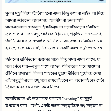
সুন্দর মুহূর্ত নিয়ে স্ট্যাটাস হলো এমন কিছু কথা বা লাইন, যা দিয়ে
আমরা জীবনের আনন্দময়, স্মরণীয় বা হৃদয়স্পর্শী
সময়গুলোকে ফেসবুক, ইনস্টাগ্রাম বা হোয়াটসঅ্যাপ স্ট্যাটাসে
প্রকাশ করি। নিচে বন্ধু, পরিবার, প্রিয়জন, প্রকৃতি ও ভ্রমণ—এই
পাঁচটি বিষয় ধরে শতাধিক মৌলিক ও আবেগঘন স্ট্যাটাস দেওয়া
হয়েছে, সঙ্গে নিজে স্ট্যাটাস লেখার একটি সহজ পদ্ধতিও আছে।
জীবনের প্রতিদিনের ব্যস্ততার মাঝে কিছু সময় এমন আসে, যা
মনে গেঁথে যায়—বন্ধুর সাথে আড্ডা, পরিবারের সাথে খাওয়ার
টেবিলে হাসাহাসি, কিংবা পাহাড়ের চূড়ায় দাঁড়িয়ে সূর্যোদয় দেখা।
এই অনুভূতিগুলো শুধু মনে রাখলেই চলে না, অনেকেই চান সেটা
প্রিয়জনদের সাথে ভাগ করে নিতে।
মনোবিজ্ঞানে এই অভ্যাসকে বলা হয় “savoring” বা মুহূর্ত
উপভোগ করা—অর্থাৎ একটি ভালো অনুভূতিকে শুধু অনুভব না