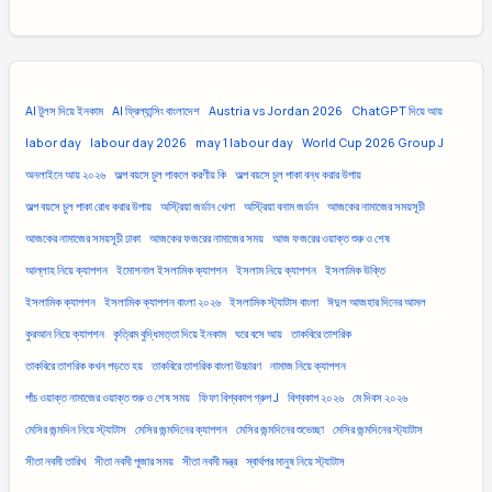
AI টুলস দিয়ে ইনকাম
AI ফ্রিল্যান্সিং বাংলাদেশ
Austria vs Jordan 2026
ChatGPT দিয়ে আয়
labor day
labour day 2026
may 1 labour day
World Cup 2026 Group J
অনলাইনে আয় ২০২৬
অল্প বয়সে চুল পাকলে করণীয় কি
অল্প বয়সে চুল পাকা বন্ধ করার উপায়
অল্প বয়সে চুল পাকা রোধ করার উপায়
অস্ট্রিয়া জর্ডান খেলা
অস্ট্রিয়া বনাম জর্ডান
আজকের নামাজের সময়সূচী
আজকের নামাজের সময়সূচী ঢাকা
আজকের ফজরের নামাজের সময়
আজ ফজরের ওয়াক্ত শুরু ও শেষ
আল্লাহ নিয়ে ক্যাপশন
ইমোশনাল ইসলামিক ক্যাপশন
ইসলাম নিয়ে ক্যাপশন
ইসলামিক উক্তি
ইসলামিক ক্যাপশন
ইসলামিক ক্যাপশন বাংলা ২০২৬
ইসলামিক স্ট্যাটাস বাংলা
ঈদুল আজহার দিনের আমল
কুরআন নিয়ে ক্যাপশন
কৃত্রিম বুদ্ধিমত্তা দিয়ে ইনকাম
ঘরে বসে আয়
তাকবিরে তাশরিক
তাকবিরে তাশরিক কখন পড়তে হয়
তাকবিরে তাশরিক বাংলা উচ্চারণ
নামাজ নিয়ে ক্যাপশন
পাঁচ ওয়াক্ত নামাজের ওয়াক্ত শুরু ও শেষ সময়
ফিফা বিশ্বকাপ গ্রুপ J
বিশ্বকাপ ২০২৬
মে দিবস ২০২৬
মেসির জন্মদিন নিয়ে স্ট্যাটাস
মেসির জন্মদিনের ক্যাপশন
মেসির জন্মদিনের শুভেচ্ছা
মেসির জন্মদিনের স্ট্যাটাস
সীতা নবমী তারিখ
সীতা নবমী পূজার সময়
সীতা নবমী মন্ত্র
স্বার্থপর মানুষ নিয়ে স্ট্যাটাস