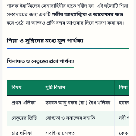
শাসক ইয়াজিদের সেনাবাহিনীর হাতে শহীদ হন। এই ঘটনাটি শিয়া
সম্প্রদায়ের জন্য একটি
গভীর আধ্যাত্মিক ও আবেগময় ক্ষত
হয়ে ওঠে, যা আজও প্রতি বছর আশুরার দিনে স্মরণ করা হয়।
শিয়া ও সুন্নিদের মধ্যে মূল পার্থক্য
খিলাফত ও নেতৃত্বের প্রশ্নে পার্থক্য
বিষয়
সুন্নি বিশ্বাস
শিয়া বিশ্
প্রথম খলিফা
হযরত আবু বকর (রা.) বৈধ খলিফা
হযরত আল
নেতৃত্বের ভিত্তি
যোগ্যতা ও সমাজের সম্মতি
নবী পরিব
চার খলিফা
সবাই ন্যায়সঙ্গত
কেবল আল