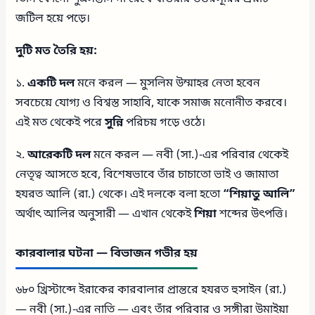
জটিল হয়ে পড়ে।
দুটি মত তৈরি হয়:
১.
একটি দল
মনে করল — মুসলিম উম্মাহর নেতা হবেন
সবচেয়ে যোগ্য ও বিশ্বস্ত সাহাবি, যাকে সমাজ মনোনীত করবে।
এই মত থেকেই পরে
সুন্নি
পরিচয় গড়ে ওঠে।
২.
আরেকটি দল
মনে করল — নবী (সা.)-এর পরিবার থেকেই
নেতৃত্ব আসতে হবে, বিশেষভাবে তাঁর চাচাতো ভাই ও জামাতা
হযরত আলি (রা.) থেকে। এই দলকে বলা হতো
“শিয়াতু আলি”
অর্থাৎ আলির অনুসারী — এখান থেকেই
শিয়া
শব্দের উৎপত্তি।
কারবালার ঘটনা — বিভাজন গভীর হয়
৬৮০ খ্রিস্টাব্দে ইরাকের কারবালার প্রান্তরে হযরত হুসাইন (রা.)
— নবী (সা.)-এর নাতি — এবং তাঁর পরিবার ও সঙ্গীরা উমাইয়া