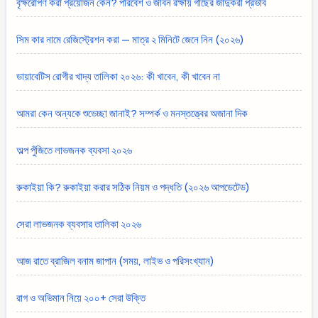
বৃক্ষরোপণ করা প্রয়োজন কেন? পরিবেশ ও জীবন রক্ষায় গাছের জাদুকরী প্রভাব
সিম কার নামে রেজিস্ট্রেশন করা — মাত্র ২ মিনিটে জেনে নিন (২০২৬)
ডায়াবেটিস রোগীর খাদ্য তালিকা ২০২৬: কী খাবেন, কী খাবেন না
আমরা কেন অন্যকে শুভেচ্ছা জানাই? সম্পর্ক ও মনস্তত্ত্বের অজানা দিক
অল্প পুঁজিতে লাভজনক ব্যবসা ২০২৬
রুকাইয়া কি? রুকাইয়া করার সঠিক নিয়ম ও পদ্ধতি (২০২৬ আপডেটেড)
সেরা লাভজনক ব্যবসার তালিকা ২০২৬
আজ রাতে ব্রাজিল বনাম জাপান (সময়, লাইভ ও পরিসংখ্যান)
রাগ ও অভিমান নিয়ে ২০০+ সেরা উক্তি