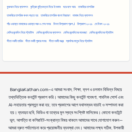
কুরআন নিয়ে ক্যাপশন
কৃত্রিম বুদ্ধিমত্তা দিয়ে ইনকাম
ঘরে বসে আয়
তাকবিরে তাশরিক
তাকবিরে তাশরিক কখন পড়তে হয়
তাকবিরে তাশরিক বাংলা উচ্চারণ
নামাজ নিয়ে ক্যাপশন
পাঁচ ওয়াক্ত নামাজের ওয়াক্ত শুরু ও শেষ সময়
ফিফা বিশ্বকাপ গ্রুপ J
বিশ্বকাপ ২০২৬
মে দিবস ২০২৬
মেসির জন্মদিন নিয়ে স্ট্যাটাস
মেসির জন্মদিনের ক্যাপশন
মেসির জন্মদিনের শুভেচ্ছা
মেসির জন্মদিনের স্ট্যাটাস
সীতা নবমী তারিখ
সীতা নবমী পূজার সময়
সীতা নবমী মন্ত্র
স্বার্থপর মানুষ নিয়ে স্ট্যাটাস
BanglaKathan.com–এ আমরা সংবাদ, শিক্ষা, ব্লগ ও চলমান বিভিন্ন বিষয়ে
তথ্যভিত্তিক কনটেন্ট প্রকাশ করি। আমাদের কিছু কনটেন্ট গবেষণা, পাবলিক সোর্স এবং
AI-সহায়তায় প্রস্তুত করা হয়; তবে প্রকাশের আগে যথাসম্ভব যাচাই ও সম্পাদনা করা
হয়। ব্যবহৃত ছবি, ভিডিও বা তথ্যের মূল স্বত্ব সংশ্লিষ্ট মালিকের। কোনো কনটেন্টে
ভুল, আপত্তি বা কপিরাইট-সংক্রান্ত বিষয় থাকলে আমাদের সাথে যোগাযোগ করুন—
আমরা দ্রুত পর্যালোচনা করে প্রয়োজনীয় ব্যবস্থা নেব। আমাদের লক্ষ্য সঠিক, উপকারী