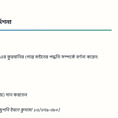
দেশনা
র কুরবানির গোস্ত বন্টনের পদ্ধতি সম্পর্কে বর্ণনা করেন:
েয়) দান করতেন
মুগনি ইবনে কুদামা ১৩/৩৭৯-৩৮০)