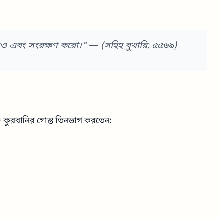
াও এবং সংরক্ষণ করো।”
— (সহিহ বুখারি: ৫৫৬৯)
.) কুরবানির গোস্ত তিনভাগ করতেন: