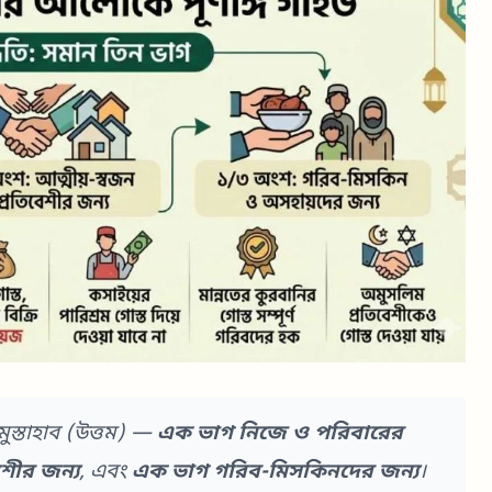
ুস্তাহাব (উত্তম) —
এক ভাগ নিজে ও পরিবারের
েশীর জন্য
, এবং
এক ভাগ গরিব-মিসকিনদের জন্য
।