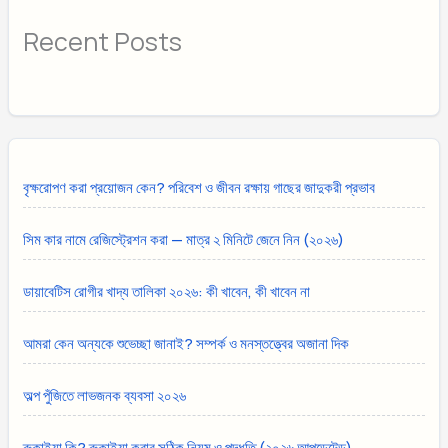
Recent Posts
বৃক্ষরোপণ করা প্রয়োজন কেন? পরিবেশ ও জীবন রক্ষায় গাছের জাদুকরী প্রভাব
সিম কার নামে রেজিস্ট্রেশন করা — মাত্র ২ মিনিটে জেনে নিন (২০২৬)
ডায়াবেটিস রোগীর খাদ্য তালিকা ২০২৬: কী খাবেন, কী খাবেন না
আমরা কেন অন্যকে শুভেচ্ছা জানাই? সম্পর্ক ও মনস্তত্ত্বের অজানা দিক
অল্প পুঁজিতে লাভজনক ব্যবসা ২০২৬
রুকাইয়া কি? রুকাইয়া করার সঠিক নিয়ম ও পদ্ধতি (২০২৬ আপডেটেড)