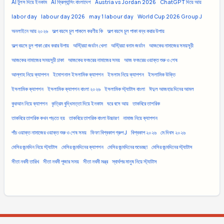
AI টুলস দিয়ে ইনকাম
AI ফ্রিল্যান্সিং বাংলাদেশ
Austria vs Jordan 2026
ChatGPT দিয়ে আয়
labor day
labour day 2026
may 1 labour day
World Cup 2026 Group J
অনলাইনে আয় ২০২৬
অল্প বয়সে চুল পাকলে করণীয় কি
অল্প বয়সে চুল পাকা বন্ধ করার উপায়
অল্প বয়সে চুল পাকা রোধ করার উপায়
অস্ট্রিয়া জর্ডান খেলা
অস্ট্রিয়া বনাম জর্ডান
আজকের নামাজের সময়সূচী
আজকের নামাজের সময়সূচী ঢাকা
আজকের ফজরের নামাজের সময়
আজ ফজরের ওয়াক্ত শুরু ও শেষ
আল্লাহ নিয়ে ক্যাপশন
ইমোশনাল ইসলামিক ক্যাপশন
ইসলাম নিয়ে ক্যাপশন
ইসলামিক উক্তি
ইসলামিক ক্যাপশন
ইসলামিক ক্যাপশন বাংলা ২০২৬
ইসলামিক স্ট্যাটাস বাংলা
ঈদুল আজহার দিনের আমল
কুরআন নিয়ে ক্যাপশন
কৃত্রিম বুদ্ধিমত্তা দিয়ে ইনকাম
ঘরে বসে আয়
তাকবিরে তাশরিক
তাকবিরে তাশরিক কখন পড়তে হয়
তাকবিরে তাশরিক বাংলা উচ্চারণ
নামাজ নিয়ে ক্যাপশন
পাঁচ ওয়াক্ত নামাজের ওয়াক্ত শুরু ও শেষ সময়
ফিফা বিশ্বকাপ গ্রুপ J
বিশ্বকাপ ২০২৬
মে দিবস ২০২৬
মেসির জন্মদিন নিয়ে স্ট্যাটাস
মেসির জন্মদিনের ক্যাপশন
মেসির জন্মদিনের শুভেচ্ছা
মেসির জন্মদিনের স্ট্যাটাস
সীতা নবমী তারিখ
সীতা নবমী পূজার সময়
সীতা নবমী মন্ত্র
স্বার্থপর মানুষ নিয়ে স্ট্যাটাস