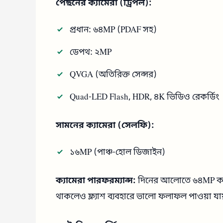
পেছনের ক্যামেরা (ট্রিপল):
প্রধান: ৬৪MP (PDAF সহ)
ডেপথ: ২MP
QVGA (অতিরিক্ত সেন্সর)
Quad-LED Flash, HDR, ৪K ভিডিও রেকর্ডিং
সামনের ক্যামেরা (সেলফি):
১৬MP (পাঞ্চ-হোল ডিজাইন)
ক্যামেরা পারফরম্যান্স:
দিনের আলোতে ৬৪MP ক্যা
থাকলেও ফ্ল্যাশ ব্যবহারে ভালো ফলাফল পাওয়া যা