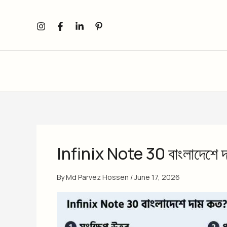
Skip
to
content
Infinix Note 30 বাংলাদেশে 
By
Md Parvez Hossen
/
June 17, 2026