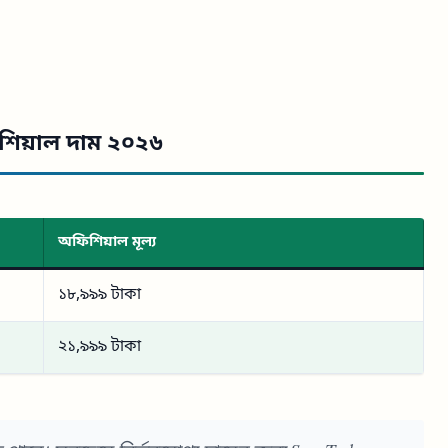
িশিয়াল দাম ২০২৬
অফিশিয়াল মূল্য
১৮,৯৯৯ টাকা
২১,৯৯৯ টাকা