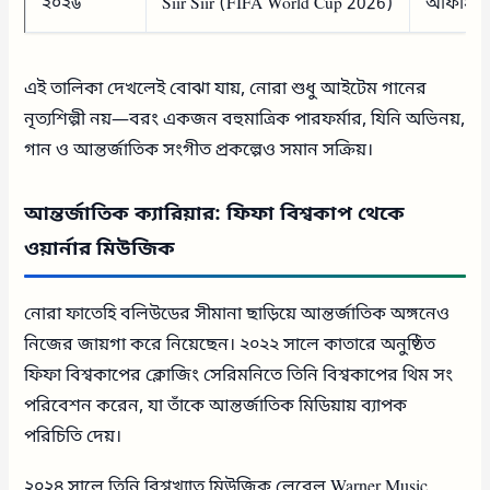
২০২৬
Siir Siir (FIFA World Cup 2026)
অফিসিয়
এই তালিকা দেখলেই বোঝা যায়, নোরা শুধু আইটেম গানের
নৃত্যশিল্পী নয়—বরং একজন বহুমাত্রিক পারফর্মার, যিনি অভিনয়,
গান ও আন্তর্জাতিক সংগীত প্রকল্পেও সমান সক্রিয়।
আন্তর্জাতিক ক্যারিয়ার: ফিফা বিশ্বকাপ থেকে
ওয়ার্নার মিউজিক
নোরা ফাতেহি বলিউডের সীমানা ছাড়িয়ে আন্তর্জাতিক অঙ্গনেও
নিজের জায়গা করে নিয়েছেন। ২০২২ সালে কাতারে অনুষ্ঠিত
ফিফা বিশ্বকাপের ক্লোজিং সেরিমনিতে তিনি বিশ্বকাপের থিম সং
পরিবেশন করেন, যা তাঁকে আন্তর্জাতিক মিডিয়ায় ব্যাপক
পরিচিতি দেয়।
২০২৪ সালে তিনি বিশ্বখ্যাত মিউজিক লেবেল Warner Music