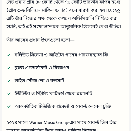
নেট ওয়ার্থ প্রায় ৪০ কোটি থেকে ৭৬ কোটি ভারতীয় রুপির মধ্যে
(প্রায় ৫–৯ মিলিয়ন মার্কিন ডলার) বলে ধারণা করা হয়। যেহেতু
এটি তাঁর নিজের পক্ষ থেকে কখনো অফিসিয়ালি নিশ্চিত করা
হয়নি, তাই এই সংখ্যাগুলোকে আনুমানিক হিসেবেই দেখা উচিত।
তাঁর আয়ের প্রধান উৎসগুলো হলো—
বলিউড সিনেমা ও আইটেম গানের পারফরম্যান্স ফি
ব্র্যান্ড এন্ডোর্সমেন্ট ও বিজ্ঞাপন
লাইভ স্টেজ শো ও কনসার্ট
ইউটিউব ও স্ট্রিমিং প্ল্যাটফর্ম থেকে রয়্যালটি
আন্তর্জাতিক মিউজিক প্রজেক্ট ও রেকর্ড লেবেল চুক্তি
২০২৪ সালে Warner Music Group-এর সাথে রেকর্ড ডিল তাঁর
আয়ের আন্তর্জাতিক উৎস আরও বাড়িয়ে দিয়েছে।