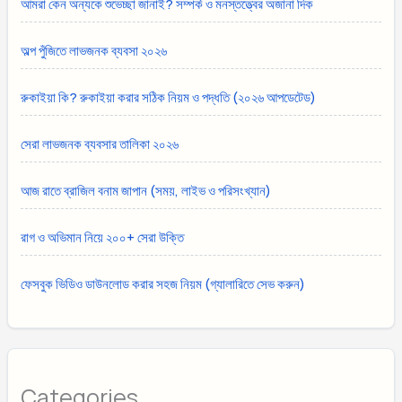
আমরা কেন অন্যকে শুভেচ্ছা জানাই? সম্পর্ক ও মনস্তত্ত্বের অজানা দিক
অল্প পুঁজিতে লাভজনক ব্যবসা ২০২৬
রুকাইয়া কি? রুকাইয়া করার সঠিক নিয়ম ও পদ্ধতি (২০২৬ আপডেটেড)
সেরা লাভজনক ব্যবসার তালিকা ২০২৬
আজ রাতে ব্রাজিল বনাম জাপান (সময়, লাইভ ও পরিসংখ্যান)
রাগ ও অভিমান নিয়ে ২০০+ সেরা উক্তি
ফেসবুক ভিডিও ডাউনলোড করার সহজ নিয়ম (গ্যালারিতে সেভ করুন)
Categories