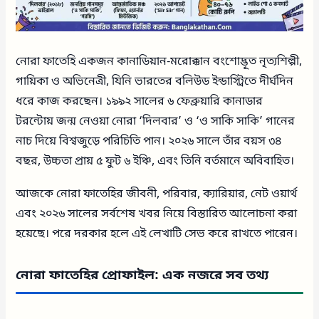
নোরা ফাতেহি একজন কানাডিয়ান-মরোক্কান বংশোদ্ভূত নৃত্যশিল্পী,
গায়িকা ও অভিনেত্রী, যিনি ভারতের বলিউড ইন্ডাস্ট্রিতে দীর্ঘদিন
ধরে কাজ করছেন। ১৯৯২ সালের ৬ ফেব্রুয়ারি কানাডার
টরন্টোয় জন্ম নেওয়া নোরা ‘দিলবার’ ও ‘ও সাকি সাকি’ গানের
নাচ দিয়ে বিশ্বজুড়ে পরিচিতি পান। ২০২৬ সালে তাঁর বয়স ৩৪
বছর, উচ্চতা প্রায় ৫ ফুট ৬ ইঞ্চি, এবং তিনি বর্তমানে অবিবাহিত।
আজকে নোরা ফাতেহির জীবনী, পরিবার, ক্যারিয়ার, নেট ওয়ার্থ
এবং ২০২৬ সালের সর্বশেষ খবর নিয়ে বিস্তারিত আলোচনা করা
হয়েছে। পরে দরকার হলে এই লেখাটি সেভ করে রাখতে পারেন।
নোরা ফাতেহির প্রোফাইল: এক নজরে সব তথ্য