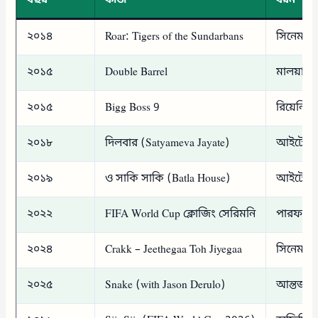
বছর
কাজ
ধরন
২০১৪
Roar: Tigers of the Sundarbans
সিনেমা
২০১৫
Double Barrel
মালয়ালা
২০১৫
Bigg Boss 9
রিয়েলিট
২০১৮
দিলবার (Satyameva Jayate)
আইটেম 
২০১৯
ও সাকি সাকি (Batla House)
আইটেম 
২০২২
FIFA World Cup ক্লোজিং সেরিমনি
পারফরম্যা
২০২৪
Crakk – Jeethegaa Toh Jiyegaa
সিনেমা
২০২৫
Snake (with Jason Derulo)
আন্তর্জা