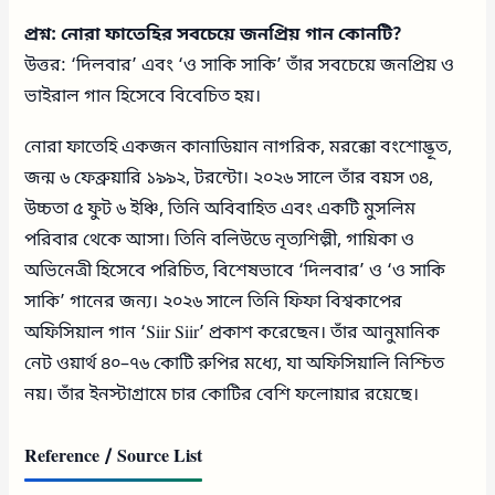
প্রশ্ন: নোরা ফাতেহির সবচেয়ে জনপ্রিয় গান কোনটি?
উত্তর: ‘দিলবার’ এবং ‘ও সাকি সাকি’ তাঁর সবচেয়ে জনপ্রিয় ও
ভাইরাল গান হিসেবে বিবেচিত হয়।
নোরা ফাতেহি একজন কানাডিয়ান নাগরিক, মরক্কো বংশোদ্ভূত,
জন্ম ৬ ফেব্রুয়ারি ১৯৯২, টরন্টো। ২০২৬ সালে তাঁর বয়স ৩৪,
উচ্চতা ৫ ফুট ৬ ইঞ্চি, তিনি অবিবাহিত এবং একটি মুসলিম
পরিবার থেকে আসা। তিনি বলিউডে নৃত্যশিল্পী, গায়িকা ও
অভিনেত্রী হিসেবে পরিচিত, বিশেষভাবে ‘দিলবার’ ও ‘ও সাকি
সাকি’ গানের জন্য। ২০২৬ সালে তিনি ফিফা বিশ্বকাপের
অফিসিয়াল গান ‘Siir Siir’ প্রকাশ করেছেন। তাঁর আনুমানিক
নেট ওয়ার্থ ৪০–৭৬ কোটি রুপির মধ্যে, যা অফিসিয়ালি নিশ্চিত
নয়। তাঁর ইনস্টাগ্রামে চার কোটির বেশি ফলোয়ার রয়েছে।
Reference / Source List