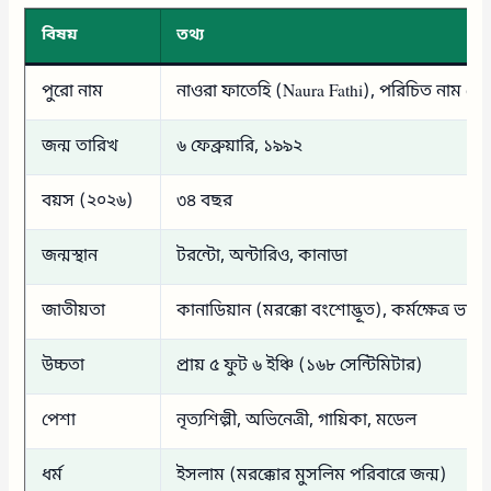
বিষয়
তথ্য
পুরো নাম
নাওরা ফাতেহি (Naura Fathi), পরিচিত নাম নো
জন্ম তারিখ
৬ ফেব্রুয়ারি, ১৯৯২
বয়স (২০২৬)
৩৪ বছর
জন্মস্থান
টরন্টো, অন্টারিও, কানাডা
জাতীয়তা
কানাডিয়ান (মরক্কো বংশোদ্ভূত), কর্মক্ষেত্র ভার
উচ্চতা
প্রায় ৫ ফুট ৬ ইঞ্চি (১৬৮ সেন্টিমিটার)
পেশা
নৃত্যশিল্পী, অভিনেত্রী, গায়িকা, মডেল
ধর্ম
ইসলাম (মরক্কোর মুসলিম পরিবারে জন্ম)