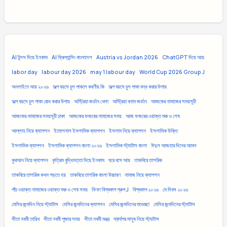
AI টুলস দিয়ে ইনকাম
AI ফ্রিল্যান্সিং বাংলাদেশ
Austria vs Jordan 2026
ChatGPT দিয়ে আয়
labor day
labour day 2026
may 1 labour day
World Cup 2026 Group J
অনলাইনে আয় ২০২৬
অল্প বয়সে চুল পাকলে করণীয় কি
অল্প বয়সে চুল পাকা বন্ধ করার উপায়
অল্প বয়সে চুল পাকা রোধ করার উপায়
অস্ট্রিয়া জর্ডান খেলা
অস্ট্রিয়া বনাম জর্ডান
আজকের নামাজের সময়সূচী
আজকের নামাজের সময়সূচী ঢাকা
আজকের ফজরের নামাজের সময়
আজ ফজরের ওয়াক্ত শুরু ও শেষ
আল্লাহ নিয়ে ক্যাপশন
ইমোশনাল ইসলামিক ক্যাপশন
ইসলাম নিয়ে ক্যাপশন
ইসলামিক উক্তি
ইসলামিক ক্যাপশন
ইসলামিক ক্যাপশন বাংলা ২০২৬
ইসলামিক স্ট্যাটাস বাংলা
ঈদুল আজহার দিনের আমল
কুরআন নিয়ে ক্যাপশন
কৃত্রিম বুদ্ধিমত্তা দিয়ে ইনকাম
ঘরে বসে আয়
তাকবিরে তাশরিক
তাকবিরে তাশরিক কখন পড়তে হয়
তাকবিরে তাশরিক বাংলা উচ্চারণ
নামাজ নিয়ে ক্যাপশন
পাঁচ ওয়াক্ত নামাজের ওয়াক্ত শুরু ও শেষ সময়
ফিফা বিশ্বকাপ গ্রুপ J
বিশ্বকাপ ২০২৬
মে দিবস ২০২৬
মেসির জন্মদিন নিয়ে স্ট্যাটাস
মেসির জন্মদিনের ক্যাপশন
মেসির জন্মদিনের শুভেচ্ছা
মেসির জন্মদিনের স্ট্যাটাস
সীতা নবমী তারিখ
সীতা নবমী পূজার সময়
সীতা নবমী মন্ত্র
স্বার্থপর মানুষ নিয়ে স্ট্যাটাস