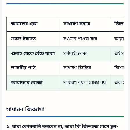
আমলের ধরন
সাধারণ সময়ে
জিলহজে
নফল ইবাদত
সওয়াব পাওয়া যায়
আল্লাহর 
গুনাহ থেকে বেঁচে থাকা
সর্বদাই ফরজ
এই সময়
তাকবীর পাঠ
সাধারণ জিকির
বিশেষভাব
আরাফার রোজা
সাধারণ নফল রোজা নয়
এক রোজা
সাধারন জিজ্ঞাসা
১. যারা কোরবানি করবেন না, তারা কি জিলহজ মাসে চুল-