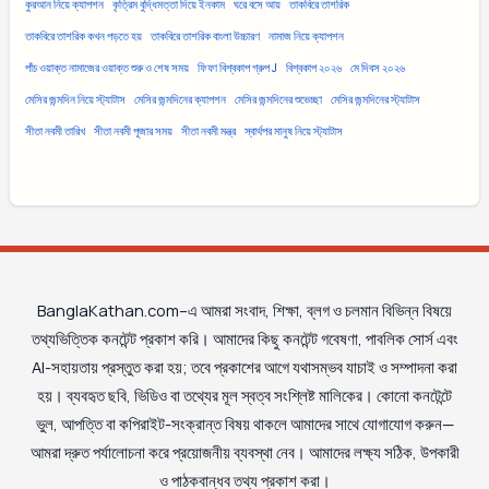
কুরআন নিয়ে ক্যাপশন
কৃত্রিম বুদ্ধিমত্তা দিয়ে ইনকাম
ঘরে বসে আয়
তাকবিরে তাশরিক
তাকবিরে তাশরিক কখন পড়তে হয়
তাকবিরে তাশরিক বাংলা উচ্চারণ
নামাজ নিয়ে ক্যাপশন
পাঁচ ওয়াক্ত নামাজের ওয়াক্ত শুরু ও শেষ সময়
ফিফা বিশ্বকাপ গ্রুপ J
বিশ্বকাপ ২০২৬
মে দিবস ২০২৬
মেসির জন্মদিন নিয়ে স্ট্যাটাস
মেসির জন্মদিনের ক্যাপশন
মেসির জন্মদিনের শুভেচ্ছা
মেসির জন্মদিনের স্ট্যাটাস
সীতা নবমী তারিখ
সীতা নবমী পূজার সময়
সীতা নবমী মন্ত্র
স্বার্থপর মানুষ নিয়ে স্ট্যাটাস
BanglaKathan.com–এ আমরা সংবাদ, শিক্ষা, ব্লগ ও চলমান বিভিন্ন বিষয়ে
তথ্যভিত্তিক কনটেন্ট প্রকাশ করি। আমাদের কিছু কনটেন্ট গবেষণা, পাবলিক সোর্স এবং
AI-সহায়তায় প্রস্তুত করা হয়; তবে প্রকাশের আগে যথাসম্ভব যাচাই ও সম্পাদনা করা
হয়। ব্যবহৃত ছবি, ভিডিও বা তথ্যের মূল স্বত্ব সংশ্লিষ্ট মালিকের। কোনো কনটেন্টে
ভুল, আপত্তি বা কপিরাইট-সংক্রান্ত বিষয় থাকলে আমাদের সাথে যোগাযোগ করুন—
আমরা দ্রুত পর্যালোচনা করে প্রয়োজনীয় ব্যবস্থা নেব। আমাদের লক্ষ্য সঠিক, উপকারী
ও পাঠকবান্ধব তথ্য প্রকাশ করা।