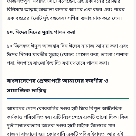
ফজিলতপূর্ণ। নবীজি (সা.) বলেছেন, এই একদিনের রোজার
বিনিময়ে আল্লাহ তাআলা বান্দার আগের এক বছর এবং পরের
এক বছরের (মোট দুই বছরের) সগিরা গুনাহ মাফ করে দেন।
১০. ঈদের দিনের সুন্নাহ পালন করা
১০ জিলহজ ঈদুল আজহার দিন ঈদের নামাজ আদায় করা এবং
ঈদের দিনের যাবতীয় সুন্নাহ (যেমন: গোসল করা, ভালো পোশাক
পরা, ঈদগাহে যাওয়া ইত্যাদি) যথাযথভাবে পালন করা।
বাংলাদেশের প্রেক্ষাপটে আমাদের করণীয় ও
সামাজিক দায়িত্ব
আমাদের দেশে কোরবানির পশুর হাট ঘিরে বিপুল অর্থনৈতিক
কর্মকাণ্ড পরিচালিত হয়। এটি নিঃসন্দেহে একটি ভালো দিক। কিন্তু
দুর্ভাগ্যজনকভাবে অনেক পশুর হাটে মাইকে উচ্চস্বরে গান-
বাজনা বাজানো হয়। কোরবানি একটি পবিত্র ইবাদত, আর এই