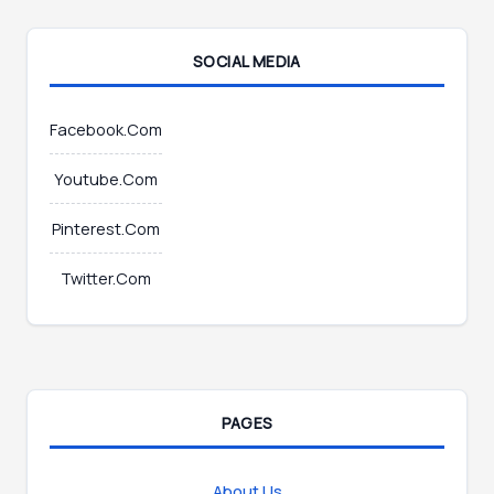
E
m
SOCIAL MEDIA
a
i
l
Facebook.Com
Youtube.Com
Pinterest.Com
Twitter.Com
PAGES
About Us