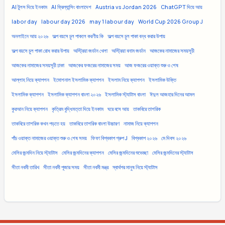
AI টুলস দিয়ে ইনকাম
AI ফ্রিল্যান্সিং বাংলাদেশ
Austria vs Jordan 2026
ChatGPT দিয়ে আয়
labor day
labour day 2026
may 1 labour day
World Cup 2026 Group J
অনলাইনে আয় ২০২৬
অল্প বয়সে চুল পাকলে করণীয় কি
অল্প বয়সে চুল পাকা বন্ধ করার উপায়
অল্প বয়সে চুল পাকা রোধ করার উপায়
অস্ট্রিয়া জর্ডান খেলা
অস্ট্রিয়া বনাম জর্ডান
আজকের নামাজের সময়সূচী
আজকের নামাজের সময়সূচী ঢাকা
আজকের ফজরের নামাজের সময়
আজ ফজরের ওয়াক্ত শুরু ও শেষ
আল্লাহ নিয়ে ক্যাপশন
ইমোশনাল ইসলামিক ক্যাপশন
ইসলাম নিয়ে ক্যাপশন
ইসলামিক উক্তি
ইসলামিক ক্যাপশন
ইসলামিক ক্যাপশন বাংলা ২০২৬
ইসলামিক স্ট্যাটাস বাংলা
ঈদুল আজহার দিনের আমল
কুরআন নিয়ে ক্যাপশন
কৃত্রিম বুদ্ধিমত্তা দিয়ে ইনকাম
ঘরে বসে আয়
তাকবিরে তাশরিক
তাকবিরে তাশরিক কখন পড়তে হয়
তাকবিরে তাশরিক বাংলা উচ্চারণ
নামাজ নিয়ে ক্যাপশন
পাঁচ ওয়াক্ত নামাজের ওয়াক্ত শুরু ও শেষ সময়
ফিফা বিশ্বকাপ গ্রুপ J
বিশ্বকাপ ২০২৬
মে দিবস ২০২৬
মেসির জন্মদিন নিয়ে স্ট্যাটাস
মেসির জন্মদিনের ক্যাপশন
মেসির জন্মদিনের শুভেচ্ছা
মেসির জন্মদিনের স্ট্যাটাস
সীতা নবমী তারিখ
সীতা নবমী পূজার সময়
সীতা নবমী মন্ত্র
স্বার্থপর মানুষ নিয়ে স্ট্যাটাস