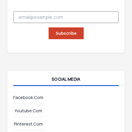
*
E
*
m
E
a
m
i
Subscribe
a
l
i
*
l
SOCIAL MEDIA
Facebook.Com
Youtube.Com
Pinterest.Com