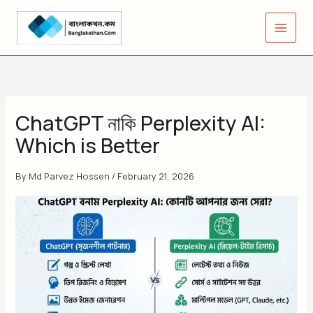
Skip
to
content
ChatGPT নাকি Perplexity AI:
Which is Better
By
Md Parvez Hossen
/
February 21, 2026