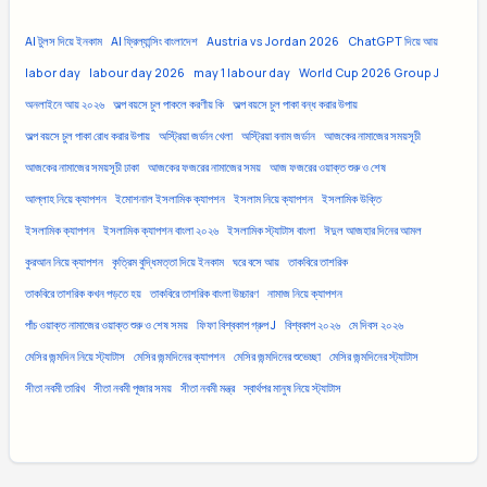
AI টুলস দিয়ে ইনকাম
AI ফ্রিল্যান্সিং বাংলাদেশ
Austria vs Jordan 2026
ChatGPT দিয়ে আয়
labor day
labour day 2026
may 1 labour day
World Cup 2026 Group J
অনলাইনে আয় ২০২৬
অল্প বয়সে চুল পাকলে করণীয় কি
অল্প বয়সে চুল পাকা বন্ধ করার উপায়
অল্প বয়সে চুল পাকা রোধ করার উপায়
অস্ট্রিয়া জর্ডান খেলা
অস্ট্রিয়া বনাম জর্ডান
আজকের নামাজের সময়সূচী
আজকের নামাজের সময়সূচী ঢাকা
আজকের ফজরের নামাজের সময়
আজ ফজরের ওয়াক্ত শুরু ও শেষ
আল্লাহ নিয়ে ক্যাপশন
ইমোশনাল ইসলামিক ক্যাপশন
ইসলাম নিয়ে ক্যাপশন
ইসলামিক উক্তি
ইসলামিক ক্যাপশন
ইসলামিক ক্যাপশন বাংলা ২০২৬
ইসলামিক স্ট্যাটাস বাংলা
ঈদুল আজহার দিনের আমল
কুরআন নিয়ে ক্যাপশন
কৃত্রিম বুদ্ধিমত্তা দিয়ে ইনকাম
ঘরে বসে আয়
তাকবিরে তাশরিক
তাকবিরে তাশরিক কখন পড়তে হয়
তাকবিরে তাশরিক বাংলা উচ্চারণ
নামাজ নিয়ে ক্যাপশন
পাঁচ ওয়াক্ত নামাজের ওয়াক্ত শুরু ও শেষ সময়
ফিফা বিশ্বকাপ গ্রুপ J
বিশ্বকাপ ২০২৬
মে দিবস ২০২৬
মেসির জন্মদিন নিয়ে স্ট্যাটাস
মেসির জন্মদিনের ক্যাপশন
মেসির জন্মদিনের শুভেচ্ছা
মেসির জন্মদিনের স্ট্যাটাস
সীতা নবমী তারিখ
সীতা নবমী পূজার সময়
সীতা নবমী মন্ত্র
স্বার্থপর মানুষ নিয়ে স্ট্যাটাস