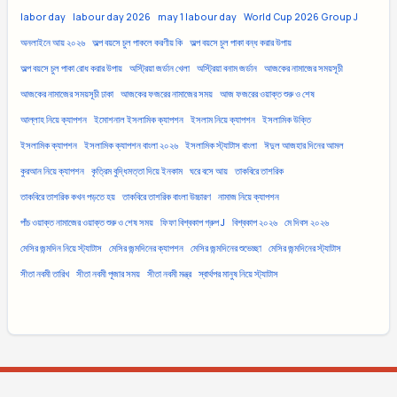
labor day
labour day 2026
may 1 labour day
World Cup 2026 Group J
অনলাইনে আয় ২০২৬
অল্প বয়সে চুল পাকলে করণীয় কি
অল্প বয়সে চুল পাকা বন্ধ করার উপায়
অল্প বয়সে চুল পাকা রোধ করার উপায়
অস্ট্রিয়া জর্ডান খেলা
অস্ট্রিয়া বনাম জর্ডান
আজকের নামাজের সময়সূচী
আজকের নামাজের সময়সূচী ঢাকা
আজকের ফজরের নামাজের সময়
আজ ফজরের ওয়াক্ত শুরু ও শেষ
আল্লাহ নিয়ে ক্যাপশন
ইমোশনাল ইসলামিক ক্যাপশন
ইসলাম নিয়ে ক্যাপশন
ইসলামিক উক্তি
ইসলামিক ক্যাপশন
ইসলামিক ক্যাপশন বাংলা ২০২৬
ইসলামিক স্ট্যাটাস বাংলা
ঈদুল আজহার দিনের আমল
কুরআন নিয়ে ক্যাপশন
কৃত্রিম বুদ্ধিমত্তা দিয়ে ইনকাম
ঘরে বসে আয়
তাকবিরে তাশরিক
তাকবিরে তাশরিক কখন পড়তে হয়
তাকবিরে তাশরিক বাংলা উচ্চারণ
নামাজ নিয়ে ক্যাপশন
পাঁচ ওয়াক্ত নামাজের ওয়াক্ত শুরু ও শেষ সময়
ফিফা বিশ্বকাপ গ্রুপ J
বিশ্বকাপ ২০২৬
মে দিবস ২০২৬
মেসির জন্মদিন নিয়ে স্ট্যাটাস
মেসির জন্মদিনের ক্যাপশন
মেসির জন্মদিনের শুভেচ্ছা
মেসির জন্মদিনের স্ট্যাটাস
সীতা নবমী তারিখ
সীতা নবমী পূজার সময়
সীতা নবমী মন্ত্র
স্বার্থপর মানুষ নিয়ে স্ট্যাটাস