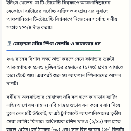
ইনিংস খেলেন, যা টি-টোয়েন্টি বিশ্বকাপে আফগানিস্তানের
যেকোনো ব্যাটারের সর্বোচ্চ ব্যক্তিগত সংগ্রহ। এর সুবাদে
আফগানিস্তান টি-টোয়েন্টি বিশ্বকাপে নিজেদের সর্বোচ্চ দলীয়
সংগ্রহ ২০০/৪ দাঁড় করায়।
মোহাম্মদ নবির স্পিন ভেলকি ও কানাডার ধস
২০১ রানের বিশাল লক্ষ্য তাড়া করতে নেমে কানাডার শুরুটা
আক্রমণাত্মক হলেও মুজিব উর রহমানের (১/২৩) প্রথম আঘাতে
তারা হেঁচট খায়। এরপরই শুরু হয় আফগান স্পিনারদের আসল
দাপট।
বর্ষীয়ান অলরাউন্ডার মোহাম্মদ নবি বল হাতে কানাডার ব্যাটিং
লাইনআপে ধস নামান। নবি মাত্র ৪ ওভার বল করে ৭ রান দিয়ে
তুলে নেন ৪টি উইকেট, যা এই টুর্নামেন্টে আফগানিস্তানের তৃতীয়
সেরা বোলিং ফিগার। অধিনায়ক রশিদ খানও (২/১৯) বল হাতে
জ্বলে ওঠেন। হর্ষ ঠাকের (৩০) এবং সাদ বিন জাফর (২৮) কিছুটা