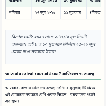
শুক্রবার
২৬ জুন ২০২৬
১০ মুহাররম
আশুরা (ম
শনিবার
২৭ জুন ২০২৬
১১ মুহাররম
(বিকল্প হ
বিশেষ নোট:
২০২৬ সালে আশুরার মূল দিনটি
শুক্রবার। তাই ৯ ও ১০ মুহাররম মিলিয়ে ২৫–২৬ জুন
রোজা রাখা সবচেয়ে উত্তম।
আশুরার রোজা কেন রাখবেন? ফজিলত ও গুরুত্ব
আশুরার রোজার ফজিলত অত্যন্ত বেশি। রাসুলুল্লাহ ﷺ নিজে
এই রোজাকে সবচেয়ে বেশি গুরুত্ব দিতেন—রমজানের পরেই
এর স্থান।