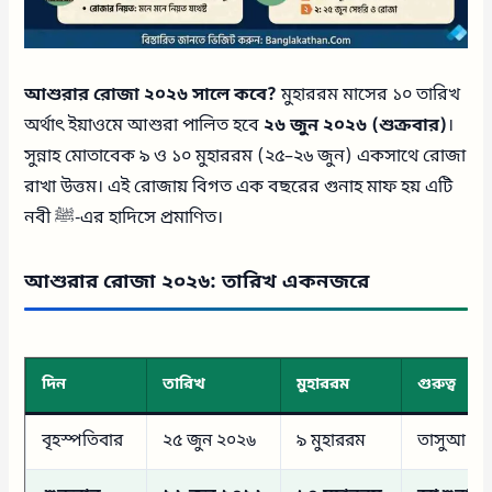
আশুরার রোজা ২০২৬ সালে কবে?
মুহাররম মাসের ১০ তারিখ
অর্থাৎ ইয়াওমে আশুরা পালিত হবে
২৬ জুন ২০২৬ (শুক্রবার)
।
সুন্নাহ মোতাবেক ৯ ও ১০ মুহাররম (২৫–২৬ জুন) একসাথে রোজা
রাখা উত্তম। এই রোজায় বিগত এক বছরের গুনাহ মাফ হয় এটি
নবী ﷺ-এর হাদিসে প্রমাণিত।
আশুরার রোজা ২০২৬: তারিখ একনজরে
দিন
তারিখ
মুহাররম
গুরুত্ব
বৃহস্পতিবার
২৫ জুন ২০২৬
৯ মুহাররম
তাসুআ (সুন