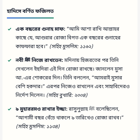
হাদিসে বর্ণিত ফজিলত
এক বছরের গুনাহ মাফ:
“আমি আশা রাখি আল্লাহর
কাছে যে, আশুরার রোজা বিগত এক বছরের গুনাহের
কাফফারা হবে।”
(সহিহ মুসলিম: ১১৬২)
নবী ﷺ নিজে রাখতেন:
মদিনায় হিজরতের পর তিনি
দেখলেন ইহুদিরা এই দিন রোজা রাখছে। জানলেন মুসা
আ.-এর শোকরের দিন। তিনি বললেন, “আমরাই মুসার
বেশি হকদার।” এরপর নিজেও রাখলেন এবং সাহাবিদেরও
নির্দেশ দিলেন।
(সহিহ বুখারি: ২০০৪)
৯ মুহাররমও রাখার ইচ্ছা:
রাসুলুল্লাহ ﷺ বলেছিলেন,
“আগামী বছর বেঁচে থাকলে ৯ তারিখেও রোজা রাখব।”
(সহিহ মুসলিম: ১১৩৪)