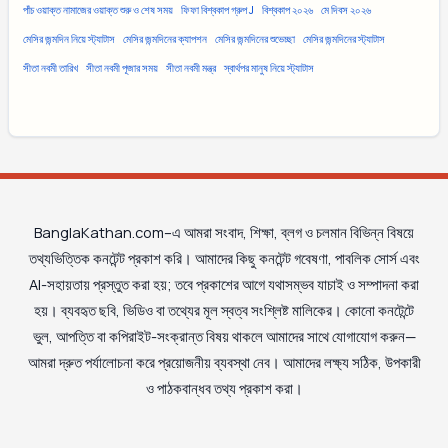
পাঁচ ওয়াক্ত নামাজের ওয়াক্ত শুরু ও শেষ সময়
ফিফা বিশ্বকাপ গ্রুপ J
বিশ্বকাপ ২০২৬
মে দিবস ২০২৬
মেসির জন্মদিন নিয়ে স্ট্যাটাস
মেসির জন্মদিনের ক্যাপশন
মেসির জন্মদিনের শুভেচ্ছা
মেসির জন্মদিনের স্ট্যাটাস
সীতা নবমী তারিখ
সীতা নবমী পূজার সময়
সীতা নবমী মন্ত্র
স্বার্থপর মানুষ নিয়ে স্ট্যাটাস
BanglaKathan.com–এ আমরা সংবাদ, শিক্ষা, ব্লগ ও চলমান বিভিন্ন বিষয়ে
তথ্যভিত্তিক কনটেন্ট প্রকাশ করি। আমাদের কিছু কনটেন্ট গবেষণা, পাবলিক সোর্স এবং
AI-সহায়তায় প্রস্তুত করা হয়; তবে প্রকাশের আগে যথাসম্ভব যাচাই ও সম্পাদনা করা
হয়। ব্যবহৃত ছবি, ভিডিও বা তথ্যের মূল স্বত্ব সংশ্লিষ্ট মালিকের। কোনো কনটেন্টে
ভুল, আপত্তি বা কপিরাইট-সংক্রান্ত বিষয় থাকলে আমাদের সাথে যোগাযোগ করুন—
আমরা দ্রুত পর্যালোচনা করে প্রয়োজনীয় ব্যবস্থা নেব। আমাদের লক্ষ্য সঠিক, উপকারী
ও পাঠকবান্ধব তথ্য প্রকাশ করা।