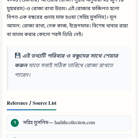
২০২৬ (শুক্রবার) আশুরার রোজা। সুন্নাহ অনুযায়ী ২৫ জুন (৯
মুহাররম)-ও রোজা রাখা উত্তম। এই রোজার ফজিলত হলো
বিগত এক বছরের গুনাহ মাফ হওয়া (সহিহ মুসলিম)। মূল
আমল: রোজা রাখা, নেক কাজ, ইস্তেগফার। বিশেষ খাবার রান্না
বা মাতম করার কোনো শরঈ ভিত্তি নেই।
এই তথ্যটি পরিবার ও বন্ধুদের সাথে শেয়ার
করুন
যাতে সবাই সঠিক তারিখে রোজা রাখতে
পারেন।
Reference / Source List
সহিহ মুসলিম— hadithcollection.com