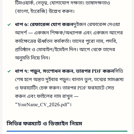
টিমওয়ার্ক, নেতৃত্ব, যোগাযোগ দক্ষতা। ভাষাদক্ষতাও
(বাংলা, ইংরেজি) উল্লেখ করুন।
ধাপ ৬: রেফারেন্স যোগ করুন
দুইজন রেফারেন্স দেওয়া
আদর্শ — একজন শিক্ষক/অধ্যাপক এবং একজন আগের
কর্মক্ষেত্রের ঊর্ধ্বতন কর্মকর্তা। তাদের পুরো নাম, পদবি,
প্রতিষ্ঠান ও মোবাইল/ইমেইল দিন। আগে থেকে তাদের
অনুমতি নিয়ে নিন।
ধাপ ৭: পড়ুন, সংশোধন করুন, তারপর PDF করুন
সিভি
শেষ হলে অন্তত দুইবার পড়ুন। বানান ভুল, তথ্যের সামঞ্জস্য
ও ফরম্যাটিং চেক করুন। তারপর PDF ফরম্যাটে সেভ
করুন এবং ফাইলের নাম রাখুন —
“YourName_CV_2026.pdf”।
সিভির ফরম্যাট ও ডিজাইন নিয়ম