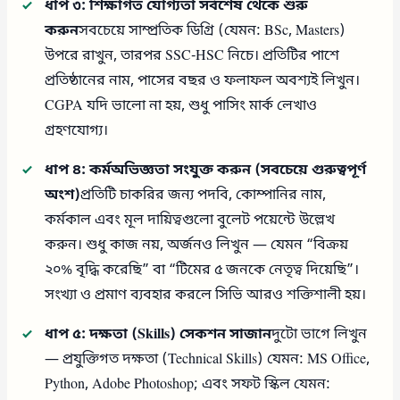
ধাপ ৩: শিক্ষাগত যোগ্যতা সর্বশেষ থেকে শুরু
করুন
সবচেয়ে সাম্প্রতিক ডিগ্রি (যেমন: BSc, Masters)
উপরে রাখুন, তারপর SSC-HSC নিচে। প্রতিটির পাশে
প্রতিষ্ঠানের নাম, পাসের বছর ও ফলাফল অবশ্যই লিখুন।
CGPA যদি ভালো না হয়, শুধু পাসিং মার্ক লেখাও
গ্রহণযোগ্য।
ধাপ ৪: কর্মঅভিজ্ঞতা সংযুক্ত করুন (সবচেয়ে গুরুত্বপূর্ণ
অংশ)
প্রতিটি চাকরির জন্য পদবি, কোম্পানির নাম,
কর্মকাল এবং মূল দায়িত্বগুলো বুলেট পয়েন্টে উল্লেখ
করুন। শুধু কাজ নয়, অর্জনও লিখুন — যেমন “বিক্রয়
২০% বৃদ্ধি করেছি” বা “টিমের ৫ জনকে নেতৃত্ব দিয়েছি”।
সংখ্যা ও প্রমাণ ব্যবহার করলে সিভি আরও শক্তিশালী হয়।
ধাপ ৫: দক্ষতা (Skills) সেকশন সাজান
দুটো ভাগে লিখুন
— প্রযুক্তিগত দক্ষতা (Technical Skills) যেমন: MS Office,
Python, Adobe Photoshop; এবং সফট স্কিল যেমন: