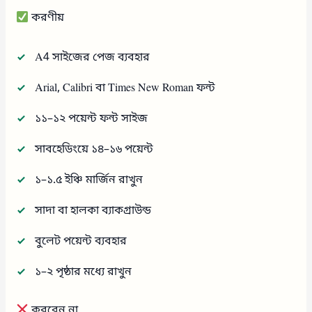
করণীয়
A4 সাইজের পেজ ব্যবহার
Arial, Calibri বা Times New Roman ফন্ট
১১–১২ পয়েন্ট ফন্ট সাইজ
সাবহেডিংয়ে ১৪–১৬ পয়েন্ট
১–১.৫ ইঞ্চি মার্জিন রাখুন
সাদা বা হালকা ব্যাকগ্রাউন্ড
বুলেট পয়েন্ট ব্যবহার
১–২ পৃষ্ঠার মধ্যে রাখুন
করবেন না