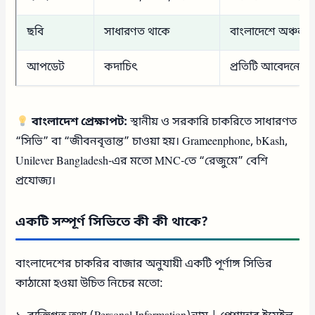
ছবি
সাধারণত থাকে
বাংলাদেশে অঞ্চলভ
আপডেট
কদাচিৎ
প্রতিটি আবেদনে নত
বাংলাদেশ প্রেক্ষাপট:
স্থানীয় ও সরকারি চাকরিতে সাধারণত
“সিভি” বা “জীবনবৃত্তান্ত” চাওয়া হয়। Grameenphone, bKash,
Unilever Bangladesh-এর মতো MNC-তে “রেজুমে” বেশি
প্রযোজ্য।
একটি সম্পূর্ণ সিভিতে কী কী থাকে?
বাংলাদেশের চাকরির বাজার অনুযায়ী একটি পূর্ণাঙ্গ সিভির
কাঠামো হওয়া উচিত নিচের মতো: