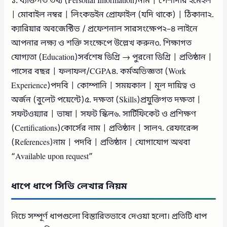
১. ব্যক্তিগত তথ্য (Personal Information)নাম | পেশাদার ইমেইল
| মোবাইল নম্বর | লিংকডইন প্রোফাইল (যদি থাকে) | ঠিকানা২.
ক্যারিয়ার অবজেক্টিভ / প্রফেশনাল সারসংক্ষেপ২–৪ লাইনে
আপনার লক্ষ্য ও শক্তি সংক্ষেপে উল্লেখ করুন৩. শিক্ষাগত
যোগ্যতা (Education)সর্বশেষ ডিগ্রি → পুরনো ডিগ্রি | প্রতিষ্ঠান |
পাসের বছর | ফলাফল/CGPA৪. কর্মঅভিজ্ঞতা (Work
Experience)পদবি | কোম্পানি | সময়কাল | মূল দায়িত্ব ও
অর্জন (বুলেট পয়েন্টে)৫. দক্ষতা (Skills)প্রযুক্তিগত দক্ষতা |
সফটওয়্যার | ভাষা | সফট স্কিল৬. সার্টিফিকেট ও প্রশিক্ষণ
(Certifications)কোর্সের নাম | প্রতিষ্ঠান | সাল৭. রেফারেন্স
(References)নাম | পদবি | প্রতিষ্ঠান | যোগাযোগ অথবা
“Available upon request”
ধাপে ধাপে সিভি লেখার নিয়ম
নিচে সম্পূর্ণ ধাপগুলো বিস্তারিতভাবে দেওয়া হলো। প্রতিটি ধাপ