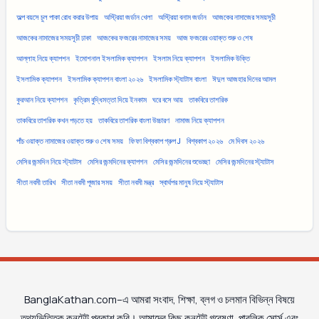
অল্প বয়সে চুল পাকা রোধ করার উপায়
অস্ট্রিয়া জর্ডান খেলা
অস্ট্রিয়া বনাম জর্ডান
আজকের নামাজের সময়সূচী
আজকের নামাজের সময়সূচী ঢাকা
আজকের ফজরের নামাজের সময়
আজ ফজরের ওয়াক্ত শুরু ও শেষ
আল্লাহ নিয়ে ক্যাপশন
ইমোশনাল ইসলামিক ক্যাপশন
ইসলাম নিয়ে ক্যাপশন
ইসলামিক উক্তি
ইসলামিক ক্যাপশন
ইসলামিক ক্যাপশন বাংলা ২০২৬
ইসলামিক স্ট্যাটাস বাংলা
ঈদুল আজহার দিনের আমল
কুরআন নিয়ে ক্যাপশন
কৃত্রিম বুদ্ধিমত্তা দিয়ে ইনকাম
ঘরে বসে আয়
তাকবিরে তাশরিক
তাকবিরে তাশরিক কখন পড়তে হয়
তাকবিরে তাশরিক বাংলা উচ্চারণ
নামাজ নিয়ে ক্যাপশন
পাঁচ ওয়াক্ত নামাজের ওয়াক্ত শুরু ও শেষ সময়
ফিফা বিশ্বকাপ গ্রুপ J
বিশ্বকাপ ২০২৬
মে দিবস ২০২৬
মেসির জন্মদিন নিয়ে স্ট্যাটাস
মেসির জন্মদিনের ক্যাপশন
মেসির জন্মদিনের শুভেচ্ছা
মেসির জন্মদিনের স্ট্যাটাস
সীতা নবমী তারিখ
সীতা নবমী পূজার সময়
সীতা নবমী মন্ত্র
স্বার্থপর মানুষ নিয়ে স্ট্যাটাস
BanglaKathan.com–এ আমরা সংবাদ, শিক্ষা, ব্লগ ও চলমান বিভিন্ন বিষয়ে
তথ্যভিত্তিক কনটেন্ট প্রকাশ করি। আমাদের কিছু কনটেন্ট গবেষণা, পাবলিক সোর্স এবং