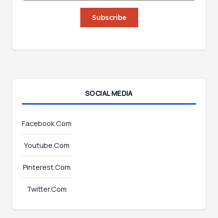
a
i
i
Subscribe
l
l
E
*
m
a
i
l
E
m
SOCIAL MEDIA
a
i
l
Facebook.Com
Youtube.Com
Pinterest.Com
Twitter.Com