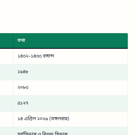
তথ্য
১৪৩২–১৪৩৩ বঙ্গাব্দ
১৯৪৮
২০৮৩
৫১২৭
১৪ এপ্রিল ২০২৬ (মঙ্গলবার)
সূর্যসিদ্ধান্ত ও বিশুদ্ধ সিদ্ধান্ত