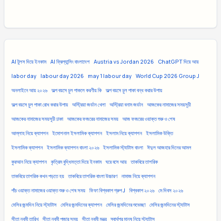
AI টুলস দিয়ে ইনকাম
AI ফ্রিল্যান্সিং বাংলাদেশ
Austria vs Jordan 2026
ChatGPT দিয়ে আয়
labor day
labour day 2026
may 1 labour day
World Cup 2026 Group J
অনলাইনে আয় ২০২৬
অল্প বয়সে চুল পাকলে করণীয় কি
অল্প বয়সে চুল পাকা বন্ধ করার উপায়
অল্প বয়সে চুল পাকা রোধ করার উপায়
অস্ট্রিয়া জর্ডান খেলা
অস্ট্রিয়া বনাম জর্ডান
আজকের নামাজের সময়সূচী
আজকের নামাজের সময়সূচী ঢাকা
আজকের ফজরের নামাজের সময়
আজ ফজরের ওয়াক্ত শুরু ও শেষ
আল্লাহ নিয়ে ক্যাপশন
ইমোশনাল ইসলামিক ক্যাপশন
ইসলাম নিয়ে ক্যাপশন
ইসলামিক উক্তি
ইসলামিক ক্যাপশন
ইসলামিক ক্যাপশন বাংলা ২০২৬
ইসলামিক স্ট্যাটাস বাংলা
ঈদুল আজহার দিনের আমল
কুরআন নিয়ে ক্যাপশন
কৃত্রিম বুদ্ধিমত্তা দিয়ে ইনকাম
ঘরে বসে আয়
তাকবিরে তাশরিক
তাকবিরে তাশরিক কখন পড়তে হয়
তাকবিরে তাশরিক বাংলা উচ্চারণ
নামাজ নিয়ে ক্যাপশন
পাঁচ ওয়াক্ত নামাজের ওয়াক্ত শুরু ও শেষ সময়
ফিফা বিশ্বকাপ গ্রুপ J
বিশ্বকাপ ২০২৬
মে দিবস ২০২৬
মেসির জন্মদিন নিয়ে স্ট্যাটাস
মেসির জন্মদিনের ক্যাপশন
মেসির জন্মদিনের শুভেচ্ছা
মেসির জন্মদিনের স্ট্যাটাস
সীতা নবমী তারিখ
সীতা নবমী পূজার সময়
সীতা নবমী মন্ত্র
স্বার্থপর মানুষ নিয়ে স্ট্যাটাস