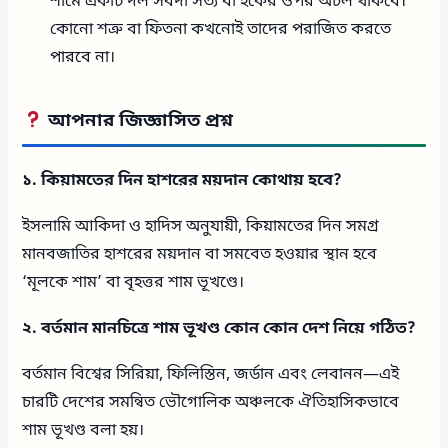
শামে একটি দল সর্বদা সত্য বা হকের ওপর অটল থাকবে।
কোনো শত্রু বা ফিতনা কখনোই তাদের পরাজিত করতে
পারবে না।
আপনার জিজ্ঞাসিত প্রশ্ন
১. কিয়ামতের দিন হাশরের ময়দান কোথায় হবে?
ইসলামি আকিদা ও হাদিস অনুযায়ী, কিয়ামতের দিন সমগ্র
মানবজাতির হাশরের ময়দান বা সমবেত হওয়ার স্থান হবে
‘মূলকে শাম’ বা বৃহত্তর শাম ভূখণ্ডে।
২. বর্তমান মানচিত্রে শাম ভূখণ্ড কোন কোন দেশ নিয়ে গঠিত?
বর্তমান বিশ্বের সিরিয়া, ফিলিস্তিন, জর্ডান এবং লেবানন—এই
চারটি দেশের সমন্বিত ভৌগোলিক অঞ্চলকে ঐতিহাসিকভাবে
শাম ভূখণ্ড বলা হয়।