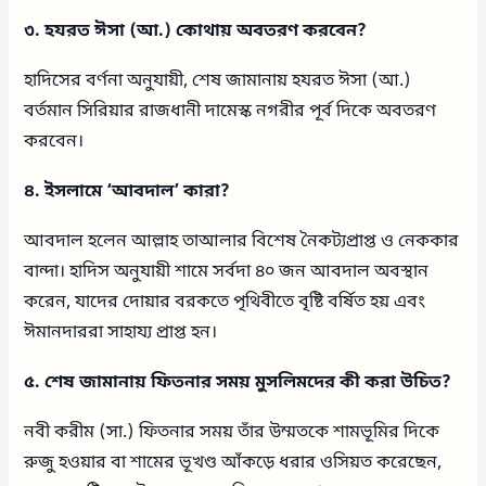
৩. হযরত ঈসা (আ.) কোথায় অবতরণ করবেন?
হাদিসের বর্ণনা অনুযায়ী, শেষ জামানায় হযরত ঈসা (আ.)
বর্তমান সিরিয়ার রাজধানী দামেস্ক নগরীর পূর্ব দিকে অবতরণ
করবেন।
৪. ইসলামে ‘আবদাল’ কারা?
আবদাল হলেন আল্লাহ তাআলার বিশেষ নৈকট্যপ্রাপ্ত ও নেককার
বান্দা। হাদিস অনুযায়ী শামে সর্বদা ৪০ জন আবদাল অবস্থান
করেন, যাদের দোয়ার বরকতে পৃথিবীতে বৃষ্টি বর্ষিত হয় এবং
ঈমানদাররা সাহায্য প্রাপ্ত হন।
৫. শেষ জামানায় ফিতনার সময় মুসলিমদের কী করা উচিত?
নবী করীম (সা.) ফিতনার সময় তাঁর উম্মতকে শামভূমির দিকে
রুজু হওয়ার বা শামের ভূখণ্ড আঁকড়ে ধরার ওসিয়ত করেছেন,