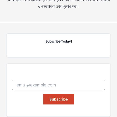
ও পাঠকবান্ধব তথ্য প্রকাশ করা।
Subscribe Today!
E
E
m
m
a
a
i
i
Subscribe
l
l
E
*
m
a