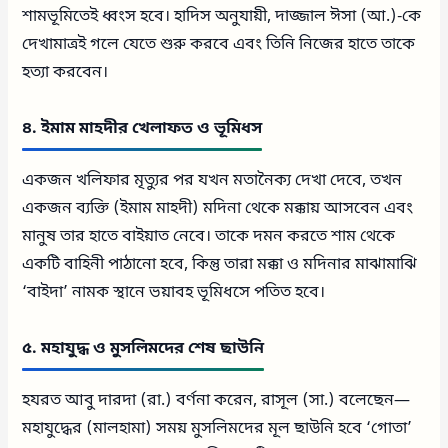
শামভূমিতেই ধ্বংস হবে। হাদিস অনুযায়ী, দাজ্জাল ঈসা (আ.)-কে
দেখামাত্রই গলে যেতে শুরু করবে এবং তিনি নিজের হাতে তাকে
হত্যা করবেন।
৪. ইমাম মাহদীর খেলাফত ও ভূমিধস
একজন খলিফার মৃত্যুর পর যখন মতানৈক্য দেখা দেবে, তখন
একজন ব্যক্তি (ইমাম মাহদী) মদিনা থেকে মক্কায় আসবেন এবং
মানুষ তার হাতে বাইয়াত নেবে। তাকে দমন করতে শাম থেকে
একটি বাহিনী পাঠানো হবে, কিন্তু তারা মক্কা ও মদিনার মাঝামাঝি
‘বাইদা’ নামক স্থানে ভয়াবহ ভূমিধসে পতিত হবে।
৫. মহাযুদ্ধ ও মুসলিমদের শেষ ছাউনি
হযরত আবু দারদা (রা.) বর্ণনা করেন, রাসূল (সা.) বলেছেন—
মহাযুদ্ধের (মালহামা) সময় মুসলিমদের মূল ছাউনি হবে ‘গোতা’