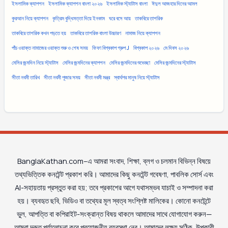
ইসলামিক ক্যাপশন
ইসলামিক ক্যাপশন বাংলা ২০২৬
ইসলামিক স্ট্যাটাস বাংলা
ঈদুল আজহার দিনের আমল
কুরআন নিয়ে ক্যাপশন
কৃত্রিম বুদ্ধিমত্তা দিয়ে ইনকাম
ঘরে বসে আয়
তাকবিরে তাশরিক
তাকবিরে তাশরিক কখন পড়তে হয়
তাকবিরে তাশরিক বাংলা উচ্চারণ
নামাজ নিয়ে ক্যাপশন
পাঁচ ওয়াক্ত নামাজের ওয়াক্ত শুরু ও শেষ সময়
ফিফা বিশ্বকাপ গ্রুপ J
বিশ্বকাপ ২০২৬
মে দিবস ২০২৬
মেসির জন্মদিন নিয়ে স্ট্যাটাস
মেসির জন্মদিনের ক্যাপশন
মেসির জন্মদিনের শুভেচ্ছা
মেসির জন্মদিনের স্ট্যাটাস
সীতা নবমী তারিখ
সীতা নবমী পূজার সময়
সীতা নবমী মন্ত্র
স্বার্থপর মানুষ নিয়ে স্ট্যাটাস
BanglaKathan.com–এ আমরা সংবাদ, শিক্ষা, ব্লগ ও চলমান বিভিন্ন বিষয়ে
তথ্যভিত্তিক কনটেন্ট প্রকাশ করি। আমাদের কিছু কনটেন্ট গবেষণা, পাবলিক সোর্স এবং
AI-সহায়তায় প্রস্তুত করা হয়; তবে প্রকাশের আগে যথাসম্ভব যাচাই ও সম্পাদনা করা
হয়। ব্যবহৃত ছবি, ভিডিও বা তথ্যের মূল স্বত্ব সংশ্লিষ্ট মালিকের। কোনো কনটেন্টে
ভুল, আপত্তি বা কপিরাইট-সংক্রান্ত বিষয় থাকলে আমাদের সাথে যোগাযোগ করুন—
আমরা দ্রুত পর্যালোচনা করে প্রয়োজনীয় ব্যবস্থা নেব। আমাদের লক্ষ্য সঠিক, উপকারী