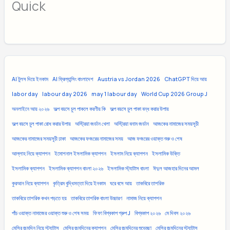
Quick
AI টুলস দিয়ে ইনকাম
AI ফ্রিল্যান্সিং বাংলাদেশ
Austria vs Jordan 2026
ChatGPT দিয়ে আয়
labor day
labour day 2026
may 1 labour day
World Cup 2026 Group J
অনলাইনে আয় ২০২৬
অল্প বয়সে চুল পাকলে করণীয় কি
অল্প বয়সে চুল পাকা বন্ধ করার উপায়
অল্প বয়সে চুল পাকা রোধ করার উপায়
অস্ট্রিয়া জর্ডান খেলা
অস্ট্রিয়া বনাম জর্ডান
আজকের নামাজের সময়সূচী
আজকের নামাজের সময়সূচী ঢাকা
আজকের ফজরের নামাজের সময়
আজ ফজরের ওয়াক্ত শুরু ও শেষ
আল্লাহ নিয়ে ক্যাপশন
ইমোশনাল ইসলামিক ক্যাপশন
ইসলাম নিয়ে ক্যাপশন
ইসলামিক উক্তি
ইসলামিক ক্যাপশন
ইসলামিক ক্যাপশন বাংলা ২০২৬
ইসলামিক স্ট্যাটাস বাংলা
ঈদুল আজহার দিনের আমল
কুরআন নিয়ে ক্যাপশন
কৃত্রিম বুদ্ধিমত্তা দিয়ে ইনকাম
ঘরে বসে আয়
তাকবিরে তাশরিক
তাকবিরে তাশরিক কখন পড়তে হয়
তাকবিরে তাশরিক বাংলা উচ্চারণ
নামাজ নিয়ে ক্যাপশন
পাঁচ ওয়াক্ত নামাজের ওয়াক্ত শুরু ও শেষ সময়
ফিফা বিশ্বকাপ গ্রুপ J
বিশ্বকাপ ২০২৬
মে দিবস ২০২৬
মেসির জন্মদিন নিয়ে স্ট্যাটাস
মেসির জন্মদিনের ক্যাপশন
মেসির জন্মদিনের শুভেচ্ছা
মেসির জন্মদিনের স্ট্যাটাস