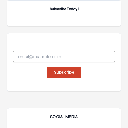
Subscribe Today!
*
E
*
m
*
a
i
Subscribe
l
*
SOCIAL MEDIA