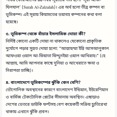
পবিত্র কোরআনের ৯৯ নম্বর সূরাটির নাম হলো ‘সূরা আজ-
যিলযাল’ (Surah Al-Zalzalah)। এর অর্থ হলো তীব্র কম্পন বা
ভূমিকম্প। এই সূরায় কিয়ামতের ভয়াবহ কম্পনের কথা বলা
হয়েছে।
৩. ভূমিকম্প থেকে বাঁচার ইসলামিক দোয়া কী?
নির্দিষ্ট কোনো একটি দোয়া না থাকলেও যেকোনো প্রাকৃতিক
দুর্যোগে পড়ার সুন্নত দোয়া হলো: “আল্লাহুম্মা ইন্নি আসআলুকাল
আফওয়া ওয়াল আ-ফিয়াতা ফিদ্দুনইয়া ওয়াল আখিরাহ।” (হে
আল্লাহ, আমি আপনার কাছে দুনিয়া ও আখেরাতে ক্ষমা ও
নিরাপত্তা চাচ্ছি)।
৪. বাংলাদেশে ভূমিকম্পের ঝুঁকি কেন বেশি?
ভৌগোলিক অবস্থানের কারণে বাংলাদেশ ইন্ডিয়ান, ইউরেশিয়ান
ও বার্মিজ টেকটোনিক প্লেটের সীমানায় অবস্থিত। এছাড়াও
দেশের ভেতরে ডাউকি ফল্টসহ বেশ কয়েকটি সক্রিয় চ্যুতিরেখা
থাকায় এখানে ঝুঁকি প্রবল।