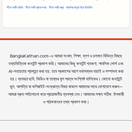
সীতা নবমী তারিখ
সীতা নবমী পূজার সময়
সীতা নবমী মন্ত্র
স্বার্থপর মানুষ নিয়ে স্ট্যাটাস
BanglaKathan.com–এ আমরা সংবাদ, শিক্ষা, ব্লগ ও চলমান বিভিন্ন বিষয়ে
তথ্যভিত্তিক কনটেন্ট প্রকাশ করি। আমাদের কিছু কনটেন্ট গবেষণা, পাবলিক সোর্স এবং
AI-সহায়তায় প্রস্তুত করা হয়; তবে প্রকাশের আগে যথাসম্ভব যাচাই ও সম্পাদনা করা
হয়। ব্যবহৃত ছবি, ভিডিও বা তথ্যের মূল স্বত্ব সংশ্লিষ্ট মালিকের। কোনো কনটেন্টে
ভুল, আপত্তি বা কপিরাইট-সংক্রান্ত বিষয় থাকলে আমাদের সাথে যোগাযোগ করুন—
আমরা দ্রুত পর্যালোচনা করে প্রয়োজনীয় ব্যবস্থা নেব। আমাদের লক্ষ্য সঠিক, উপকারী
ও পাঠকবান্ধব তথ্য প্রকাশ করা।