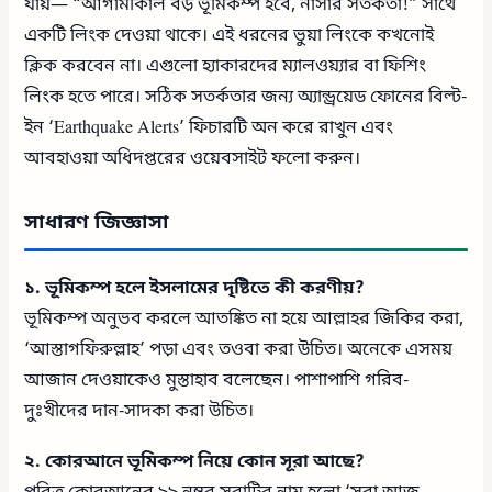
যায়— “আগামীকাল বড় ভূমিকম্প হবে, নাসার সতর্কতা!” সাথে
একটি লিংক দেওয়া থাকে। এই ধরনের ভুয়া লিংকে কখনোই
ক্লিক করবেন না। এগুলো হ্যাকারদের ম্যালওয়্যার বা ফিশিং
লিংক হতে পারে। সঠিক সতর্কতার জন্য অ্যান্ড্রয়েড ফোনের বিল্ট-
ইন ‘Earthquake Alerts’ ফিচারটি অন করে রাখুন এবং
আবহাওয়া অধিদপ্তরের ওয়েবসাইট ফলো করুন।
সাধারণ জিজ্ঞাসা
১. ভূমিকম্প হলে ইসলামের দৃষ্টিতে কী করণীয়?
ভূমিকম্প অনুভব করলে আতঙ্কিত না হয়ে আল্লাহর জিকির করা,
‘আস্তাগফিরুল্লাহ’ পড়া এবং তওবা করা উচিত। অনেকে এসময়
আজান দেওয়াকেও মুস্তাহাব বলেছেন। পাশাপাশি গরিব-
দুঃখীদের দান-সাদকা করা উচিত।
২. কোরআনে ভূমিকম্প নিয়ে কোন সূরা আছে?