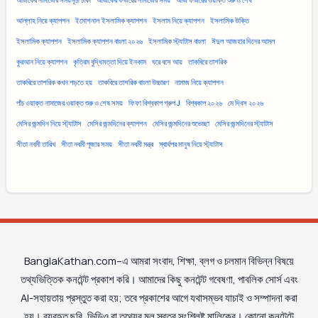
আজকের নামাজের সময়সূচী ঢাকা
আজকের ফজরের নামাজের সময়
আজ ফজরের ওয়াক্ত শুরু ও শেষ
আল্লাহ নিয়ে ক্যাপশন
ইমোশনাল ইসলামিক ক্যাপশন
ইসলাম নিয়ে ক্যাপশন
ইসলামিক উক্তি
ইসলামিক ক্যাপশন
ইসলামিক ক্যাপশন বাংলা ২০২৬
ইসলামিক স্ট্যাটাস বাংলা
ঈদুল আজহার দিনের আমল
কুরআন নিয়ে ক্যাপশন
কৃত্রিম বুদ্ধিমত্তা দিয়ে ইনকাম
ঘরে বসে আয়
তাকবিরে তাশরিক
তাকবিরে তাশরিক কখন পড়তে হয়
তাকবিরে তাশরিক বাংলা উচ্চারণ
নামাজ নিয়ে ক্যাপশন
পাঁচ ওয়াক্ত নামাজের ওয়াক্ত শুরু ও শেষ সময়
ফিফা বিশ্বকাপ গ্রুপ J
বিশ্বকাপ ২০২৬
মে দিবস ২০২৬
মেসির জন্মদিন নিয়ে স্ট্যাটাস
মেসির জন্মদিনের ক্যাপশন
মেসির জন্মদিনের শুভেচ্ছা
মেসির জন্মদিনের স্ট্যাটাস
সীতা নবমী তারিখ
সীতা নবমী পূজার সময়
সীতা নবমী মন্ত্র
স্বার্থপর মানুষ নিয়ে স্ট্যাটাস
BanglaKathan.com–এ আমরা সংবাদ, শিক্ষা, ব্লগ ও চলমান বিভিন্ন বিষয়ে
তথ্যভিত্তিক কনটেন্ট প্রকাশ করি। আমাদের কিছু কনটেন্ট গবেষণা, পাবলিক সোর্স এবং
AI-সহায়তায় প্রস্তুত করা হয়; তবে প্রকাশের আগে যথাসম্ভব যাচাই ও সম্পাদনা করা
হয়। ব্যবহৃত ছবি, ভিডিও বা তথ্যের মূল স্বত্ব সংশ্লিষ্ট মালিকের। কোনো কনটেন্টে