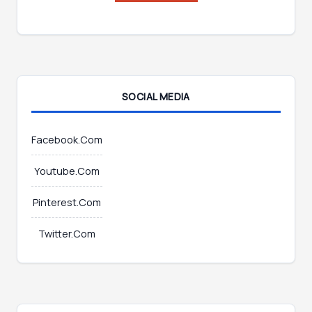
E
*
m
a
i
l
*
SOCIAL MEDIA
Facebook.Com
Youtube.Com
Pinterest.Com
Twitter.Com