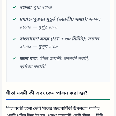
নক্ষত্র:
পুষ্য নক্ষত্র
মধ্যাহ্ন পূজার মুহূর্ত (ভারতীয় সময়):
সকাল
১১:০১ — দুপুর ১:৩৮
বাংলাদেশ সময় (IST + ৩০ মিনিট):
সকাল
১১:৩১ — দুপুর ২:০৮
অন্য নাম:
সীতা জয়ন্তী, জানকী নবমী,
ভূমিজা জয়ন্তী
সীতা নবমী কী এবং কেন পালন করা হয়?
সীতা নবমী হলো দেবী সীতার জন্মবার্ষিকী উপলক্ষে পালিত
একটি পবিত্র হিন্দু উৎসব। পুরাণ অনুযায়ী, দেবী সীতা — যিনি