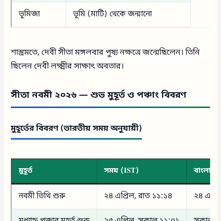
ভূমিজা
ভূমি (মাটি) থেকে জন্মানো
শাস্ত্রমতে, দেবী সীতা মঙ্গলবার পুষ্য নক্ষত্রে জন্মেছিলেন। তিনি
ছিলেন দেবী লক্ষ্মীর সাক্ষাৎ অবতার।
সীতা নবমী ২০২৬ — শুভ মুহূর্ত ও পঞ্চাং বিবরণ
মুহূর্তের বিবরণ (ভারতীয় সময় অনুযায়ী)
মুহূর্ত
সময় (IST)
বাংলাদে
নবমী তিথি শুরু
২৪ এপ্রিল, রাত ১১:১৪
২৪ এপ্র
মধ্যাহ্ন পূজার মুহূর্ত শুরু
২৫ এপ্রিল, সকাল ১১:০১
সকাল ১