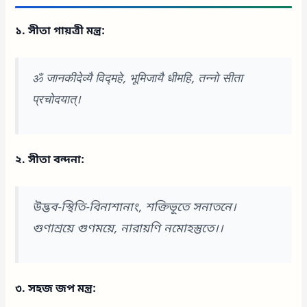
১. সীতা গায়ত্রী মন্ত্র:
ॐ जानकीदेव्यै विद्महे, भूमिजायै धीमहि, तन्नो सीता
प्रचोदयात्।
২. সীতা বন্দনা:
উদ্ভব-স্থিতি-বিনাশানাং, শক্তিভূতে সনাতনে।
গুণাশ্রয়ে গুণময়ে, নারায়ণি নমোহস্তুতে।।
৩. সহজ জপ মন্ত্র: