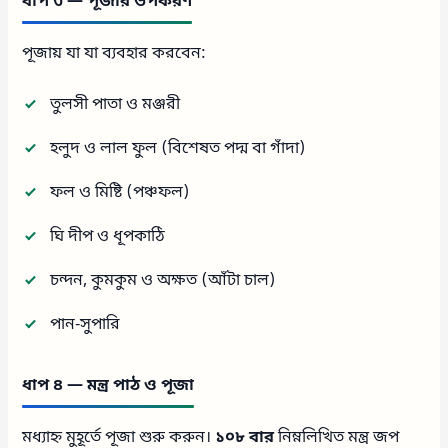
ধাপ ৩ — পূজার উপকরণ
পূজায় যা যা ব্যবহার করবেন:
তুলসী পাতা ও মঞ্জরী
হলুদ ও লাল ফুল (বিশেষত পদ্ম বা গাঁদা)
ফল ও মিষ্টি (পঞ্চফল)
ঘি দীপ ও ধূপকাঠি
চন্দন, কুমকুম ও অক্ষত (আঁটা চাল)
পান-সুপারি
ধাপ ৪ — মন্ত্র পাঠ ও পূজা
মধ্যাহ্ন মুহূর্তে পূজা শুরু করুন।
১০৮ বার
নিম্নলিখিত মন্ত্র জপ