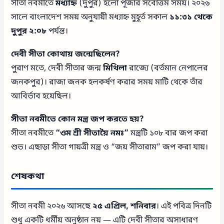
সীতা নবমীতে
মধ্যাহ্ন
(দুপুর) হলো পূজার সর্বোত্তম সময়। ২০২৬
সালে বাংলাদেশ সময় অনুযায়ী মধ্যাহ্ন মুহূর্ত সকাল
১১:৩১ থেকে
দুপুর ২:০৮
পর্যন্ত।
দেবী সীতা কোথায় জন্মেছিলেন?
পুরাণ মতে, দেবী সীতার জন্ম
মিথিলা
রাজ্যে (বর্তমান নেপালের
জনকপুর)। রাজা জনক হলকর্ষণ করার সময় মাটি থেকে তাঁর
আবির্ভাব হয়েছিল।
সীতা নবমীতে কোন মন্ত্র জপ করতে হয়?
সীতা নবমীতে
“ওম শ্রী সীতায়ৈ নমঃ”
মন্ত্রটি ১০৮ বার জপ করা
শুভ। এছাড়া সীতা গায়ত্রী মন্ত্র ও “জয় সীতারাম” জপ করা যায়।
শেষকথা
সীতা নবমী ২০২৬ আসছে
২৫ এপ্রিল, শনিবার
। এই পবিত্র দিনটি
শুধু একটি ধর্মীয় অনুষ্ঠান নয় — এটি দেবী সীতার অসাধারণ