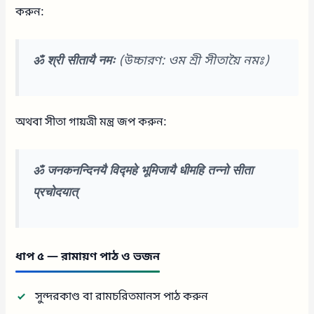
করুন:
ॐ श्री सीतायै नमः
(উচ্চারণ: ওম শ্রী সীতায়ৈ নমঃ)
অথবা সীতা গায়ত্রী মন্ত্র জপ করুন:
ॐ जनकनन्दिनयै विद्महे भूमिजायै धीमहि तन्नो सीता
प्रचोदयात्
ধাপ ৫ — রামায়ণ পাঠ ও ভজন
সুন্দরকাণ্ড বা রামচরিতমানস পাঠ করুন