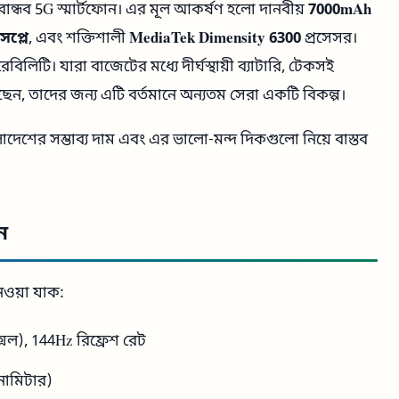
ান্ধব 5G স্মার্টফোন। এর মূল আকর্ষণ হলো দানবীয়
7000mAh
সপ্লে
, এবং শক্তিশালী
MediaTek Dimensity 6300
প্রসেসর।
িলিটি। যারা বাজেটের মধ্যে দীর্ঘস্থায়ী ব্যাটারি, টেকসই
জছেন, তাদের জন্য এটি বর্তমানে অন্যতম সেরা একটি বিকল্প।
দেশের সম্ভাব্য দাম এবং এর ভালো-মন্দ দিকগুলো নিয়ে বাস্তব
ন
েওয়া যাক:
সেল), 144Hz রিফ্রেশ রেট
নোমিটার)