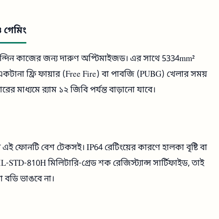
ও গেমিং
ৈনন্দিন কাজের জন্য দারুণ অপ্টিমাইজড। এর সাথে 5334mm²
 একটানা ফ্রি ফায়ার (Free Fire) বা পাবজি (PUBG) খেলার সময়
র মাধ্যমে র‍্যাম ১২ জিবি পর্যন্ত বাড়ানো যাবে।
ে এই ফোনটি বেশ টেকসই। IP64 রেটিংয়ের কারণে হালকা বৃষ্টি বা
L-STD-810H মিলিটারি-গ্রেড শক রেজিস্ট্যান্স সার্টিফাইড, তাই
া বডি ভাঙবে না।