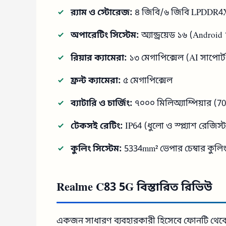
র‍্যাম ও স্টোরেজ:
৪ জিবি/৬ জিবি LPDDR4X 
অপারেটিং সিস্টেম:
অ্যান্ড্রয়েড ১৬ (Androi
রিয়ার ক্যামেরা:
১৩ মেগাপিক্সেল (AI সাপোর্ট
ফ্রন্ট ক্যামেরা:
৫ মেগাপিক্সেল
ব্যাটারি ও চার্জিং:
৭০০০ মিলিঅ্যাম্পিয়ার (70
টেকসই রেটিং:
IP64 (ধুলো ও স্প্ল্যাশ রেজিস
কুলিং সিস্টেম:
5334mm² ভেপার চেম্বার কুলি
Realme C83 5G বিস্তারিত রিভিউ
একজন সাধারণ ব্যবহারকারী হিসেবে ফোনটি থেকে আ