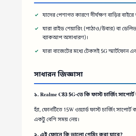
যাদের পেশাগত কারণে দীর্ঘক্ষণ বাড়ির বাইর
যারা রাইড শেয়ারিং (পাঠাও/উবার) বা ডেলিভ
ব্যাকআপ অসাধারণ)।
যারা বাজেটের মধ্যে টেকসই 5G স্মার্টফোন এবং 
সাধারন জিজ্ঞাসা
১. Realme C83 5G-তে কি ফাস্ট চার্জিং সাপোর্
হ্যাঁ, ফোনটিতে 15W ওয়্যার্ড ফাস্ট চার্জিং সাপো
একটু বেশি সময় নেয়।
২. এই ফোনে কি ভালো গেমিং করা যাবে?