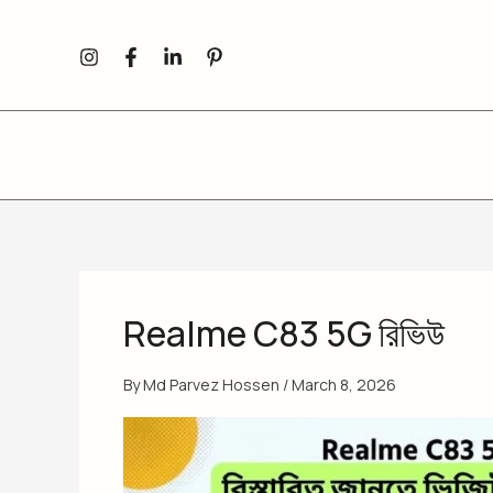
Skip
to
content
Realme C83 5G রিভিউ
By
Md Parvez Hossen
/
March 8, 2026