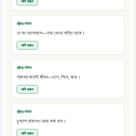
কপি করুন
রবীন্দ্র-স্টাইল
যে মন ভালোবাসে—তার ভেতর শান্তি থাকে।
কপি করুন
রবীন্দ্র-স্টাইল
শ্বাসের মতোই জীবন—চলে, শিখে, বাড়ে।
কপি করুন
রবীন্দ্র-স্টাইল
চুপচাপ থাকলেও হৃদয় কথা বলে।
কপি করুন