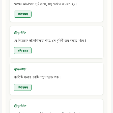
মেঘের আড়ালেও সূর্য হাসে, শুধু দেখতে জানতে হয়।
কপি করুন
রবীন্দ্র-স্টাইল
যে নিজেকে ভালোবাসতে পারে, সে পৃথিবী জয় করতে পারে।
কপি করুন
রবীন্দ্র-স্টাইল
প্রতিটি সকাল একটি নতুন গল্পের শুরু।
কপি করুন
রবীন্দ্র-স্টাইল