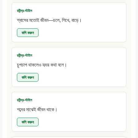
রবীন্দ্র-স্টাইল
শ্বাসের মতোই জীবন—চলে, শিখে, বাড়ে।
কপি করুন
রবীন্দ্র-স্টাইল
চুপচাপ থাকলেও হৃদয় কথা বলে।
কপি করুন
রবীন্দ্র-স্টাইল
শব্দের মাঝেই জীবন থাকে।
কপি করুন