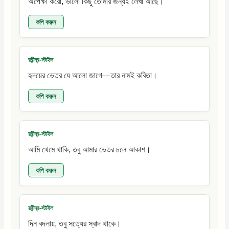
অপেক্ষা করো, ভালো কিছু তোমার জন্যই লেখা আছে।
কপি করুন
রবীন্দ্র-স্টাইল
হৃদয়ের ভেতর যে আলো জাগে—তার নামই কবিতা।
কপি করুন
রবীন্দ্র-স্টাইল
আমি থেমে থাকি, তবু আমার ভেতর চলে আকাশ।
কপি করুন
রবীন্দ্র-স্টাইল
দিন বদলায়, তবু সত্যের স্বাদ থাকে।