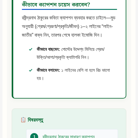
কীভাবে ক্যাপশন চয়েস করবেন?
রবীন্দ্রনাথ ঠাকুরের কবিতা ক্যাপশন ব্যবহার করতে চাইলে—মুড
অনুযায়ী (প্রেম/প্রেরণা/প্রকৃতি/জীবন) ১–২ লাইনের “লাইন-
জাতীয়” বাক্য নিন, তারপর শেষে হালকা ইমোজি দিন।
কীভাবে বাছবেন:
পোস্টের উদ্দেশ্য মিলিয়ে প্রেম/
উক্তি/আশা/প্রকৃতি ক্যাটাগরি নিন।
কীভাবে বসাবেন:
১ লাইনের বেশি না হলে রিচ ভালো
হয়।
বিষয়বস্তু
রবীন্দ্রনাথ ঠাকুরের সাধারণ ক্যাপশন