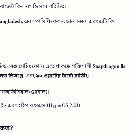
 “বাজেট কিলার” হিসেবে পরিচিত।
angladesh
, এর স্পেসিফিকেশন, ভালো-মন্দ এবং এটি কি
িড-রেঞ্জ গেমিং ফোন। এতে থাকছে শক্তিশালী
Snapdragon 8s
েড ডিসপ্লে
, এবং
৯০ ওয়াটের টার্বো চার্জিং
।
নঅফিসিয়াল/গ্লোবাল)।
িজাইন এবং হাইপার ওএস (HyperOS 2.0)।
 কত?