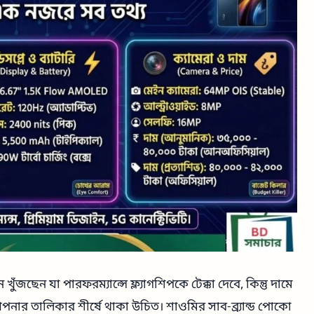
ছেন যা পারফরম্যান্সে ফ্ল্যাগশিপকে টেক্কা দেবে, কিন্তু দামে
নার তালিকার শীর্ষে থাকা উচিত। শাওমির সাব-ব্র্যান্ড পোকো