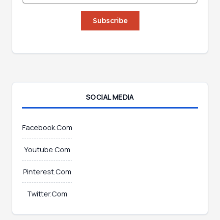
a
a
i
i
Subscribe
l
l
E
*
m
a
i
l
*
SOCIAL MEDIA
Facebook.Com
Youtube.Com
Pinterest.Com
Twitter.Com