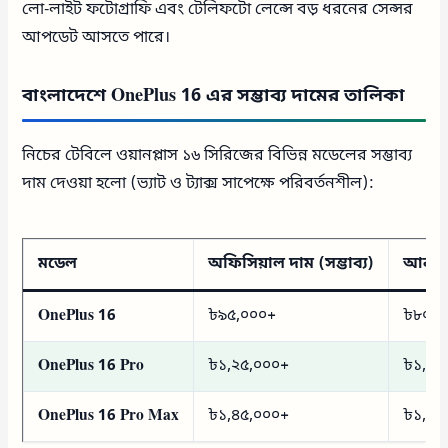
লো-লাইট ফটোগ্রাফি এবং টেলিফটো লেন্সে বড় ধরনের সেন্সর
আপডেট আসতে পারে।
বাংলাদেশে OnePlus 16 এর সম্ভাব্য দামের তালিকা
নিচের টেবিলে ওয়ানপ্লাস ১৬ সিরিজের বিভিন্ন মডেলের সম্ভাব্য
দাম দেওয়া হলো (ভ্যাট ও ট্যাক্স সাপেক্ষে পরিবর্তনশীল):
মডেল
অফিসিয়াল দাম (সম্ভাব্য)
আনঅফি
OnePlus 16
৳৯৫,০০০+
৳৮০,০
OnePlus 16 Pro
৳১,২৫,০০০+
৳১,১০
OnePlus 16 Pro Max
৳১,৪৫,০০০+
৳১,৩০