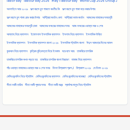
labor day
labour day 2026
may 1 labour day
World Cup 2026 Group J
অনলাইনে আয় ২০২৬
অল্প বয়সে চুল পাকলে করণীয় কি
অল্প বয়সে চুল পাকা বন্ধ করার উপায়
অল্প বয়সে চুল পাকা রোধ করার উপায়
অস্ট্রিয়া জর্ডান খেলা
অস্ট্রিয়া বনাম জর্ডান
আজকের নামাজের সময়সূচী
আজকের নামাজের সময়সূচী ঢাকা
আজকের ফজরের নামাজের সময়
আজ ফজরের ওয়াক্ত শুরু ও শেষ
আল্লাহ নিয়ে ক্যাপশন
ইমোশনাল ইসলামিক ক্যাপশন
ইসলাম নিয়ে ক্যাপশন
ইসলামিক উক্তি
ইসলামিক ক্যাপশন
ইসলামিক ক্যাপশন বাংলা ২০২৬
ইসলামিক স্ট্যাটাস বাংলা
ঈদুল আজহার দিনের আমল
কুরআন নিয়ে ক্যাপশন
কৃত্রিম বুদ্ধিমত্তা দিয়ে ইনকাম
ঘরে বসে আয়
তাকবিরে তাশরিক
তাকবিরে তাশরিক কখন পড়তে হয়
তাকবিরে তাশরিক বাংলা উচ্চারণ
নামাজ নিয়ে ক্যাপশন
পাঁচ ওয়াক্ত নামাজের ওয়াক্ত শুরু ও শেষ সময়
ফিফা বিশ্বকাপ গ্রুপ J
বিশ্বকাপ ২০২৬
মে দিবস ২০২৬
মেসির জন্মদিন নিয়ে স্ট্যাটাস
মেসির জন্মদিনের ক্যাপশন
মেসির জন্মদিনের শুভেচ্ছা
মেসির জন্মদিনের স্ট্যাটাস
সীতা নবমী তারিখ
সীতা নবমী পূজার সময়
সীতা নবমী মন্ত্র
স্বার্থপর মানুষ নিয়ে স্ট্যাটাস