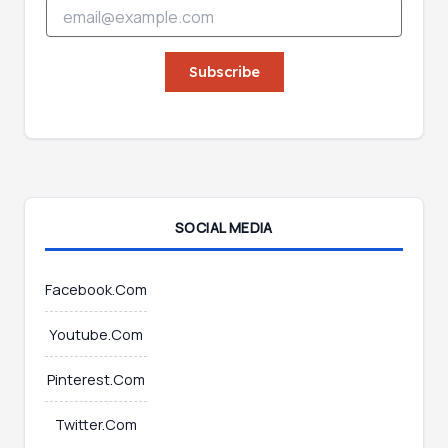
E
m
m
a
a
i
i
Subscribe
l
l
*
*
E
m
a
i
l
SOCIAL MEDIA
Facebook.Com
Youtube.Com
Pinterest.Com
Twitter.Com