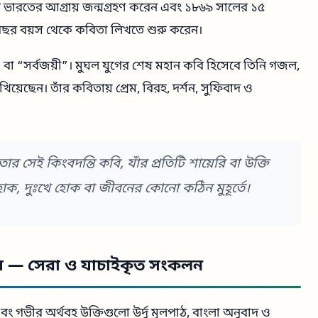
বর ভারতের আগ্রায় জন্মগ্রহণ করেন এবং ১৮৬৯ সালের ১৫
 ১১ বছর বয়স থেকে কবিতা লিখতে শুরু করেন।
ঠ” বা “সর্বজয়ী”। মুঘল যুগের শেষ মহান কবি হিসেবে তিনি গজল,
য়েছেন। তাঁর কবিতায় প্রেম, বিরহ, দর্শন, সুফিবাদ ও
ার সেই কিংবদন্তি কবি, যাঁর প্রতিটি শায়েরি বা উক্তি
 হোক, দুঃখে হোক বা জীবনের কোনো কঠিন মুহূর্তে।
লায় — সেরা ও যাচাইকৃত সংকলন
এবং গভীর অর্থবহ উক্তিগুলো উর্দু মূলপাঠ, বাংলা অনুবাদ ও