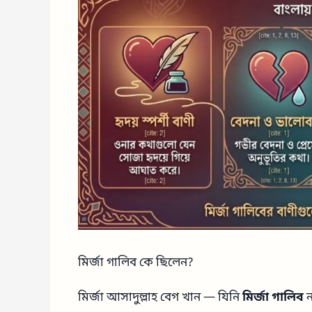
মির্জা গালিব কে ছিলেন?
মির্জা আসাদুল্লাহ বেগ খান — যিনি
মির্জা গালিব
ন