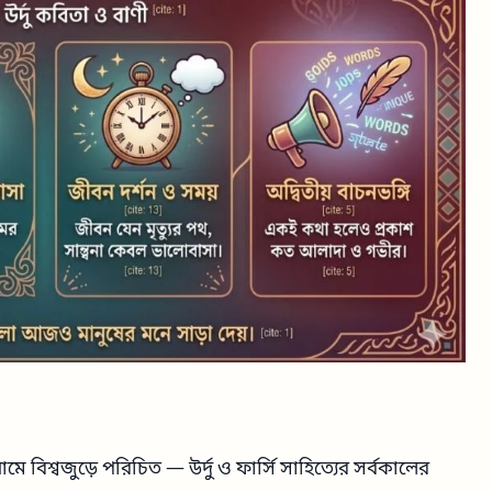
ামে বিশ্বজুড়ে পরিচিত — উর্দু ও ফার্সি সাহিত্যের সর্বকালের