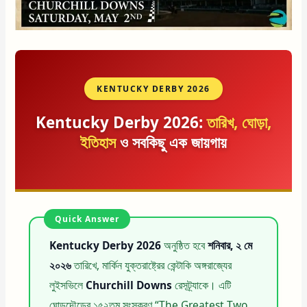
KENTUCKY DERBY 2026
Kentucky Derby 2026:
তারিখ, ঘোড়া,
ইতিহাস
ও সবকিছু এক জায়গায়
Kentucky Derby 2026
অনুষ্ঠিত হবে
শনিবার, ২ মে
২০২৬
তারিখে, মার্কিন যুক্তরাষ্ট্রের কেন্টাকি অঙ্গরাজ্যের
লুইসভিলে
Churchill Downs
রেসট্র্যাকে। এটি
ঘোড়দৌড়ের ১৫২তম সংস্করণ “The Greatest Two