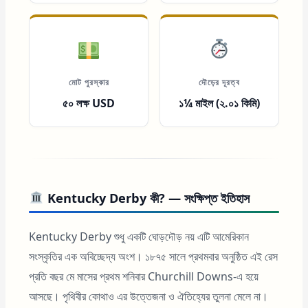
মোট পুরস্কার
দৌড়ের দূরত্ব
৫০ লক্ষ USD
১¼ মাইল (২.০১ কিমি)
Kentucky Derby কী? — সংক্ষিপ্ত ইতিহাস
Kentucky Derby শুধু একটি ঘোড়দৌড় নয় এটি আমেরিকান
সংস্কৃতির এক অবিচ্ছেদ্য অংশ। ১৮৭৫ সালে প্রথমবার অনুষ্ঠিত এই রেস
প্রতি বছর মে মাসের প্রথম শনিবার Churchill Downs-এ হয়ে
আসছে। পৃথিবীর কোথাও এর উত্তেজনা ও ঐতিহ্যের তুলনা মেলে না।