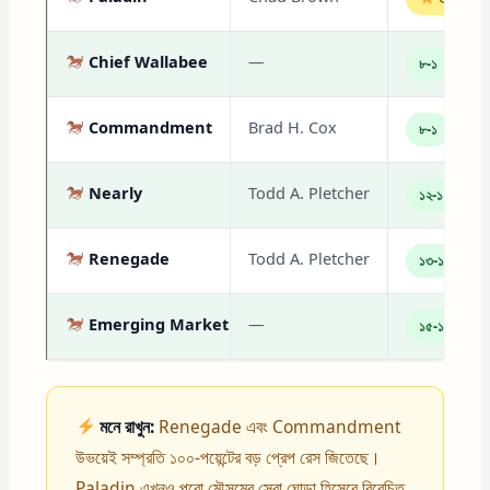
Chief Wallabee
—
৮-১
Commandment
Brad H. Cox
৮-১
Nearly
Todd A. Pletcher
১২-১
Renegade
Todd A. Pletcher
১৩-১
Emerging Market
—
১৫-১
মনে রাখুন:
Renegade এবং Commandment
উভয়েই সম্প্রতি ১০০-পয়েন্টের বড় প্রেপ রেস জিতেছে।
Paladin এখনও পুরো মৌসুমের সেরা ঘোড়া হিসেবে বিবেচিত,