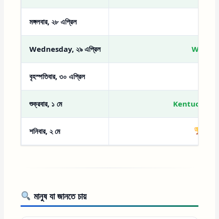
মঙ্গলবার, ২৮ এপ্রিল
502
Wednesday, ২৯ এপ্রিল
Winsday 
বৃহস্পতিবার, ৩০ এপ্রিল
Thu
শুক্রবার, ১ মে
Kentucky Oaks 
শনিবার, ২ মে
KENT
মানুষ যা জানতে চায়