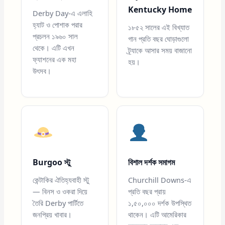
Kentucky Home
Derby Day-এ এলাহি
হ্যাট ও পোশাক পরার
১৮৫২ সালের এই বিখ্যাত
প্রচলন ১৯৬০ সাল
গান প্রতি বছর ঘোড়াগুলো
থেকে। এটি এখন
ট্র্যাকে আসার সময় বাজানো
ফ্যাশনের এক মহা
হয়।
উৎসব।
Burgoo স্টু
বিশাল দর্শক সমাগম
কেন্টাকির ঐতিহ্যবাহী স্টু
Churchill Downs-এ
— বিনস ও ওকরা দিয়ে
প্রতি বছর প্রায়
তৈরি Derby পার্টিতে
১,৫০,০০০ দর্শক উপস্থিত
জনপ্রিয় খাবার।
থাকেন। এটি আমেরিকার