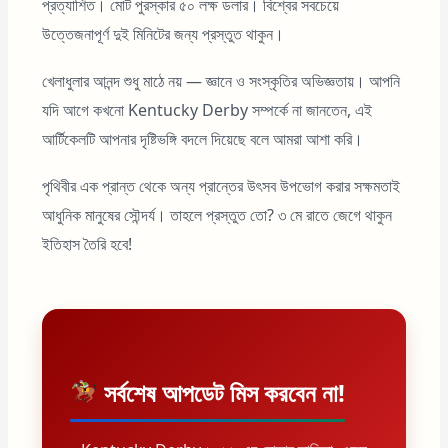
প্রত্যাশিত। মোট পুরস্কার ৫০ লক্ষ ডলার। বিশ্বের সবচেয়ে
উত্তেজনাপূর্ণ দুই মিনিটের জন্য প্রস্তুত থাকুন।
খেলাধুলার আনন্দ শুধু মাঠে নয় — জ্ঞানে ও সংস্কৃতির অভিজ্ঞতায়। আপনি
যদি আগে কখনো Kentucky Derby সম্পর্কে না জানতেন, এই
আর্টিকেলটি আপনার দৃষ্টিভঙ্গি বদলে দিয়েছে বলে আমরা আশা করি।
পৃথিবীর এক প্রান্ত থেকে অন্য প্রান্তের উৎসব উপভোগ করার সক্ষমতাই
আধুনিক মানুষের সৌন্দর্য। তাহলে প্রস্তুত তো? ৩ মে রাতে জেগে থাকুন
ইতিহাস তৈরি হবে!
সর্বশেষ আপডেট মিস করবেন না!