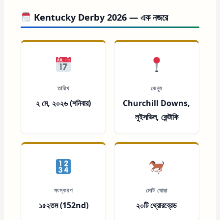
Kentucky Derby 2026 — এক নজরে
তারিখ
ভেন্যু
২ মে, ২০২৬ (শনিবার)
Churchill Downs,
লুইসভিল, কেন্টাকি
সংস্করণ
মোট ঘোড়া
১৫২তম (152nd)
২০টি থ্রোরব্রেড