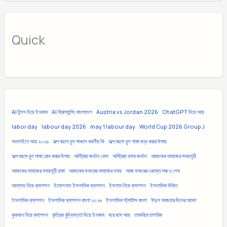
Quick
AI টুলস দিয়ে ইনকাম
AI ফ্রিল্যান্সিং বাংলাদেশ
Austria vs Jordan 2026
ChatGPT দিয়ে আয়
labor day
labour day 2026
may 1 labour day
World Cup 2026 Group J
অনলাইনে আয় ২০২৬
অল্প বয়সে চুল পাকলে করণীয় কি
অল্প বয়সে চুল পাকা বন্ধ করার উপায়
অল্প বয়সে চুল পাকা রোধ করার উপায়
অস্ট্রিয়া জর্ডান খেলা
অস্ট্রিয়া বনাম জর্ডান
আজকের নামাজের সময়সূচী
আজকের নামাজের সময়সূচী ঢাকা
আজকের ফজরের নামাজের সময়
আজ ফজরের ওয়াক্ত শুরু ও শেষ
আল্লাহ নিয়ে ক্যাপশন
ইমোশনাল ইসলামিক ক্যাপশন
ইসলাম নিয়ে ক্যাপশন
ইসলামিক উক্তি
ইসলামিক ক্যাপশন
ইসলামিক ক্যাপশন বাংলা ২০২৬
ইসলামিক স্ট্যাটাস বাংলা
ঈদুল আজহার দিনের আমল
কুরআন নিয়ে ক্যাপশন
কৃত্রিম বুদ্ধিমত্তা দিয়ে ইনকাম
ঘরে বসে আয়
তাকবিরে তাশরিক