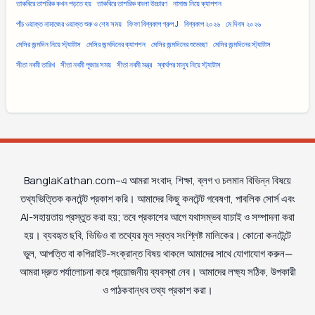
তাকবিরে তাশরিক কখন পড়তে হয়
তাকবিরে তাশরিক বাংলা উচ্চারণ
নামাজ নিয়ে ক্যাপশন
পাঁচ ওয়াক্ত নামাজের ওয়াক্ত শুরু ও শেষ সময়
ফিফা বিশ্বকাপ গ্রুপ J
বিশ্বকাপ ২০২৬
মে দিবস ২০২৬
মেসির জন্মদিন নিয়ে স্ট্যাটাস
মেসির জন্মদিনের ক্যাপশন
মেসির জন্মদিনের শুভেচ্ছা
মেসির জন্মদিনের স্ট্যাটাস
সীতা নবমী তারিখ
সীতা নবমী পূজার সময়
সীতা নবমী মন্ত্র
স্বার্থপর মানুষ নিয়ে স্ট্যাটাস
BanglaKathan.com–এ আমরা সংবাদ, শিক্ষা, ব্লগ ও চলমান বিভিন্ন বিষয়ে
তথ্যভিত্তিক কনটেন্ট প্রকাশ করি। আমাদের কিছু কনটেন্ট গবেষণা, পাবলিক সোর্স এবং
AI-সহায়তায় প্রস্তুত করা হয়; তবে প্রকাশের আগে যথাসম্ভব যাচাই ও সম্পাদনা করা
হয়। ব্যবহৃত ছবি, ভিডিও বা তথ্যের মূল স্বত্ব সংশ্লিষ্ট মালিকের। কোনো কনটেন্টে
ভুল, আপত্তি বা কপিরাইট-সংক্রান্ত বিষয় থাকলে আমাদের সাথে যোগাযোগ করুন—
আমরা দ্রুত পর্যালোচনা করে প্রয়োজনীয় ব্যবস্থা নেব। আমাদের লক্ষ্য সঠিক, উপকারী
ও পাঠকবান্ধব তথ্য প্রকাশ করা।