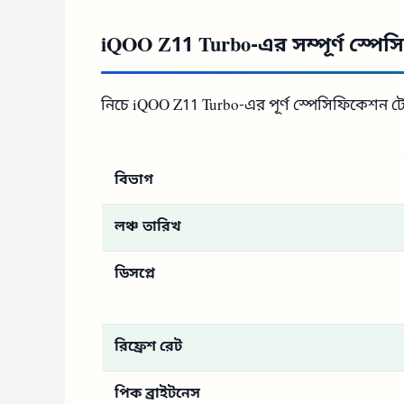
iQOO Z11 Turbo-এর সম্পূর্ণ স্পে
নিচে iQOO Z11 Turbo-এর পূর্ণ স্পেসিফিকেশন ট
বিভাগ
লঞ্চ তারিখ
ডিসপ্লে
রিফ্রেশ রেট
পিক ব্রাইটনেস