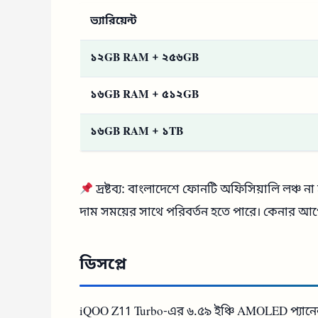
ভ্যারিয়েন্ট
১২GB RAM + ২৫৬GB
১৬GB RAM + ৫১২GB
১৬GB RAM + ১TB
দ্রষ্টব্য: বাংলাদেশে ফোনটি অফিসিয়ালি লঞ্চ না হও
দাম সময়ের সাথে পরিবর্তন হতে পারে। কেনার আগে
ডিসপ্লে
iQOO Z11 Turbo-এর ৬.৫৯ ইঞ্চি AMOLED প্যানেল