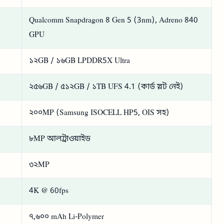
Qualcomm Snapdragon 8 Gen 5 (3nm), Adreno 840
GPU
১২GB / ১৬GB LPDDR5X Ultra
২৫৬GB / ৫১২GB / ১TB UFS 4.1 (কার্ড স্লট নেই)
২০০MP (Samsung ISOCELL HP5, OIS সহ)
৮MP আলট্রাওয়াইড
৩২MP
4K @ 60fps
৭,৬০০ mAh Li-Polymer