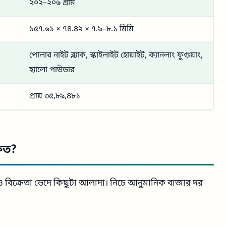
২০২–২০৬ গ্রাম
১৫৭.৬১ × ৭৪.৪২ × ৭.৯–৮.১ মিমি
পোলার নাইট ব্ল্যাক, স্কাইলাইট হোয়াইট, ক্যানলাং ফুগুয়াং,
হ্যালো পাউডার
প্রায় ৩৫,৮৯,৪৮১
কত?
 ও বিক্রেতা ভেদে কিছুটা আলাদা। নিচে আনুমানিক বাজার দর