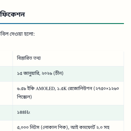
সিফিকেশন
েবিল দেওয়া হলো:
বিস্তারিত তথ্য
১৫ জানুয়ারি, ২০২৬ (চীন)
৬.৫৯ ইঞ্চি AMOLED, ১.৫K রেজোলিউশন (২৭৫০×১২৬০
পিক্সেল)
১৪৪Hz
৫,০০০ নিটস (লোকাল পিক), আই কমফোর্ট ২.০ সহ