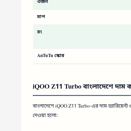
ওজন
মাপ
রং
AnTuTu স্কোর
iQOO Z11 Turbo বাংলাদেশে দাম 
বাংলাদেশে iQOO Z11 Turbo-এর দাম ভ্যারিয়েন্ট
দেওয়া হলো: