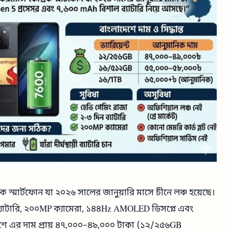
 স্মার্টফোন যা ২০২৬ সালের জানুয়ারি মাসে চীনে লঞ্চ হয়েছে।
্যাটারি, ২০০MP ক্যামেরা, ১৪৪Hz AMOLED ডিসপ্লে এবং
েশে এর দাম প্রায় ৪৭,০০০–৪৯,০০০ টাকা (১২/২৫৬GB