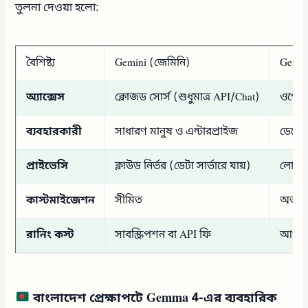
তুলনা দেওয়া হলো:
বৈশিষ্ট্য
Gemini (জেমিনি)
Gemma
অ্যাক্সেস
ক্লোজড সোর্স (শুধুমাত্র API/Chat)
ওপেন 
ব্যবহারকারী
সাধারণ মানুষ ও এন্টারপ্রাইজ
ডেভে
প্রাইভেসি
ক্লাউড নির্ভর (ডেটা সার্ভারে যায়)
লোকাল
কাস্টমাইজেশন
সীমিত
অত্যন্
রানিং কস্ট
সাবস্ক্রিপশন বা API ফি
আপনার 
বাংলাদেশ প্রেক্ষাপটে Gemma 4-এর ব্যবহারিক