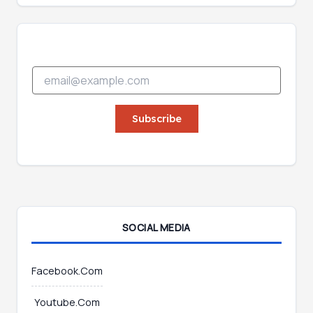
E
E
m
m
a
a
i
i
Subscribe
l
l
*
*
*
SOCIAL MEDIA
Facebook.Com
Youtube.Com