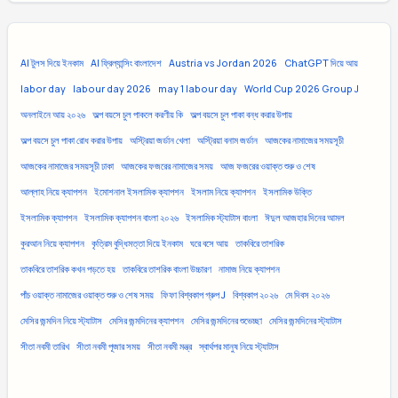
AI টুলস দিয়ে ইনকাম
AI ফ্রিল্যান্সিং বাংলাদেশ
Austria vs Jordan 2026
ChatGPT দিয়ে আয়
labor day
labour day 2026
may 1 labour day
World Cup 2026 Group J
অনলাইনে আয় ২০২৬
অল্প বয়সে চুল পাকলে করণীয় কি
অল্প বয়সে চুল পাকা বন্ধ করার উপায়
অল্প বয়সে চুল পাকা রোধ করার উপায়
অস্ট্রিয়া জর্ডান খেলা
অস্ট্রিয়া বনাম জর্ডান
আজকের নামাজের সময়সূচী
আজকের নামাজের সময়সূচী ঢাকা
আজকের ফজরের নামাজের সময়
আজ ফজরের ওয়াক্ত শুরু ও শেষ
আল্লাহ নিয়ে ক্যাপশন
ইমোশনাল ইসলামিক ক্যাপশন
ইসলাম নিয়ে ক্যাপশন
ইসলামিক উক্তি
ইসলামিক ক্যাপশন
ইসলামিক ক্যাপশন বাংলা ২০২৬
ইসলামিক স্ট্যাটাস বাংলা
ঈদুল আজহার দিনের আমল
কুরআন নিয়ে ক্যাপশন
কৃত্রিম বুদ্ধিমত্তা দিয়ে ইনকাম
ঘরে বসে আয়
তাকবিরে তাশরিক
তাকবিরে তাশরিক কখন পড়তে হয়
তাকবিরে তাশরিক বাংলা উচ্চারণ
নামাজ নিয়ে ক্যাপশন
পাঁচ ওয়াক্ত নামাজের ওয়াক্ত শুরু ও শেষ সময়
ফিফা বিশ্বকাপ গ্রুপ J
বিশ্বকাপ ২০২৬
মে দিবস ২০২৬
মেসির জন্মদিন নিয়ে স্ট্যাটাস
মেসির জন্মদিনের ক্যাপশন
মেসির জন্মদিনের শুভেচ্ছা
মেসির জন্মদিনের স্ট্যাটাস
সীতা নবমী তারিখ
সীতা নবমী পূজার সময়
সীতা নবমী মন্ত্র
স্বার্থপর মানুষ নিয়ে স্ট্যাটাস