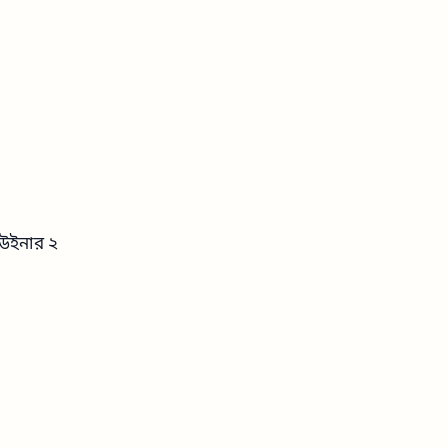
ফ উইনার ২