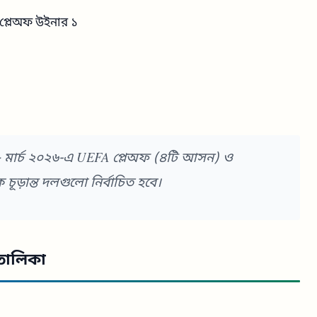
় প্লেঅফ উইনার ১
 মার্চ ২০২৬-এ UEFA প্লেঅফ (৪টি আসন) ও
ূড়ান্ত দলগুলো নির্বাচিত হবে।
তালিকা