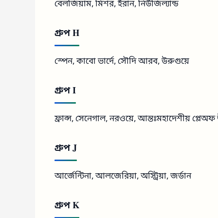
বেলজিয়াম, মিশর, ইরান, নিউজিল্যান্ড
গ্রুপ H
স্পেন, কাবো ভার্দে, সৌদি আরব, উরুগুয়ে
গ্রুপ I
ফ্রান্স, সেনেগাল, নরওয়ে, আন্তঃমহাদেশীয় প্লেঅ
গ্রুপ J
আর্জেন্টিনা, আলজেরিয়া, অস্ট্রিয়া, জর্ডান
গ্রুপ K