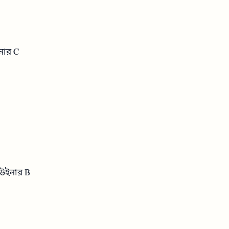
ইনার C
 উইনার B