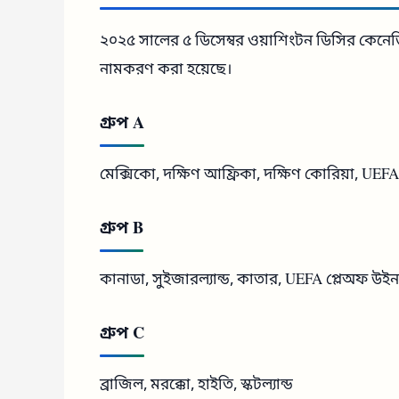
২০২৫ সালের ৫ ডিসেম্বর ওয়াশিংটন ডিসির কেনেডি সেন্
নামকরণ করা হয়েছে।
গ্রুপ A
মেক্সিকো, দক্ষিণ আফ্রিকা, দক্ষিণ কোরিয়া, UEF
গ্রুপ B
কানাডা, সুইজারল্যান্ড, কাতার, UEFA প্লেঅফ উই
গ্রুপ C
ব্রাজিল, মরক্কো, হাইতি, স্কটল্যান্ড