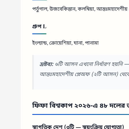
পর্তুগাল, উজবেকিস্তান, কলম্বিয়া, আন্তঃমহাদেশীয
গ্রুপ L
ইংল্যান্ড, ক্রোয়েশিয়া, ঘানা, পানামা
দ্রষ্টব্য:
৬টি আসন এখনো নির্ধারণ হয়নি —
আন্তঃমহাদেশীয় প্লেঅফ (২টি আসন) থেকে চ
ফিফা বিশ্বকাপ ২০২৬
-এ ৪৮ দলের 
স্বাগতিক দেশ (৩টি — স্বয়ংক্রিয় যোগ্যতা)