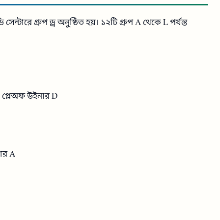
টারে গ্রুপ ড্র অনুষ্ঠিত হয়। ১২টি গ্রুপ A থেকে L পর্যন্ত
A প্লেঅফ উইনার D
নার A