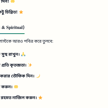
 দিন!
টু চিন্তিত!
 & Spiritual)
র পোস্টকে আরও পবিত্র করে তুলবে:
ুস্থ রাখুন।
 প্রতি কৃতজ্ঞতা।
ণ করার তৌফিক দিন।
ফ করুন।
র রহমত নাজিল করুন।