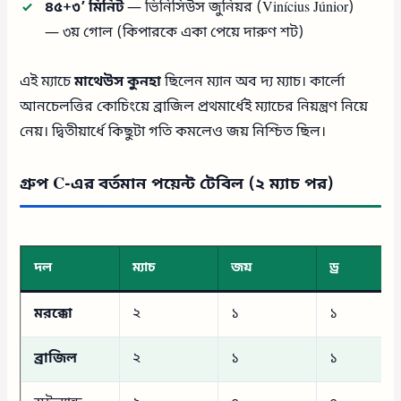
৪৫+৩’ মিনিট
— ভিনিসিউস জুনিয়র (Vinícius Júnior)
— ৩য় গোল (কিপারকে একা পেয়ে দারুণ শট)
এই ম্যাচে
মাথেউস কুনহা
ছিলেন ম্যান অব দ্য ম্যাচ। কার্লো
আনচেলত্তির কোচিংয়ে ব্রাজিল প্রথমার্ধেই ম্যাচের নিয়ন্ত্রণ নিয়ে
নেয়। দ্বিতীয়ার্ধে কিছুটা গতি কমলেও জয় নিশ্চিত ছিল।
গ্রুপ C-এর বর্তমান পয়েন্ট টেবিল (২ ম্যাচ পর)
দল
ম্যাচ
জয়
ড্র
মরক্কো
২
১
১
ব্রাজিল
২
১
১