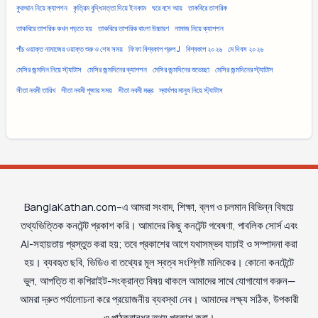
কুরআন নিয়ে ক্যাপশন
কৃত্রিম বুদ্ধিমত্তা দিয়ে ইনকাম
ঘরে বসে আয়
তাকবিরে তাশরিক
তাকবিরে তাশরিক কখন পড়তে হয়
তাকবিরে তাশরিক বাংলা উচ্চারণ
নামাজ নিয়ে ক্যাপশন
পাঁচ ওয়াক্ত নামাজের ওয়াক্ত শুরু ও শেষ সময়
ফিফা বিশ্বকাপ গ্রুপ J
বিশ্বকাপ ২০২৬
মে দিবস ২০২৬
মেসির জন্মদিন নিয়ে স্ট্যাটাস
মেসির জন্মদিনের ক্যাপশন
মেসির জন্মদিনের শুভেচ্ছা
মেসির জন্মদিনের স্ট্যাটাস
সীতা নবমী তারিখ
সীতা নবমী পূজার সময়
সীতা নবমী মন্ত্র
স্বার্থপর মানুষ নিয়ে স্ট্যাটাস
BanglaKathan.com–এ আমরা সংবাদ, শিক্ষা, ব্লগ ও চলমান বিভিন্ন বিষয়ে
তথ্যভিত্তিক কনটেন্ট প্রকাশ করি। আমাদের কিছু কনটেন্ট গবেষণা, পাবলিক সোর্স এবং
AI-সহায়তায় প্রস্তুত করা হয়; তবে প্রকাশের আগে যথাসম্ভব যাচাই ও সম্পাদনা করা
হয়। ব্যবহৃত ছবি, ভিডিও বা তথ্যের মূল স্বত্ব সংশ্লিষ্ট মালিকের। কোনো কনটেন্টে
ভুল, আপত্তি বা কপিরাইট-সংক্রান্ত বিষয় থাকলে আমাদের সাথে যোগাযোগ করুন—
আমরা দ্রুত পর্যালোচনা করে প্রয়োজনীয় ব্যবস্থা নেব। আমাদের লক্ষ্য সঠিক, উপকারী
ও পাঠকবান্ধব তথ্য প্রকাশ করা।