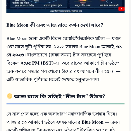
Blue Moon কী এবং আজ রাতে কখন দেখা যাবে?
Blue Moon হলো একটি বিরল জ্যোতির্বৈজ্ঞানিক ঘটনা — যখন
এক মাসে দুটি পূর্ণিমা হয়। ২০২৬ সালের Blue Moon আজই,
৩১
মে ২০২৬
। বাংলাদেশে (ঢাকা সময়) চাঁদ সবচেয়ে পূর্ণ হবে
বিকেল
২:৪৫ PM (BST)
-এ। তবে রাতের আকাশে চাঁদ উঠতে
শুরু করবে সন্ধ্যার পর থেকে। চাঁদের রং আসলে নীল হয় না —
এটি স্বাভাবিক পূর্ণিমার মতোই দেখতে হলুদাভ-সাদা।
আজ রাতে কি সত্যিই “নীল চাঁদ” উঠবে?
মে মাস শেষ হচ্ছে এক অসাধারণ মহাজাগতিক উপহার নিয়ে।
আজ রাতে আকাশে উঠবে ২০২৬ সালের
Blue Moon
— এমন
একটি পূর্ণিমা যা “একবারে নয়, দুইবার” উপস্থিত হয়েছে এই