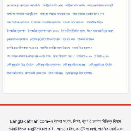
অল্প বয়সে চুল পাকা রোধ করার উপায়
অস্ট্রিয়া জর্ডান খেলা
অস্ট্রিয়া বনাম জর্ডান
আজকের নামাজের সময়সূচী
আজকের নামাজের সময়সূচী ঢাকা
আজকের ফজরের নামাজের সময়
আজ ফজরের ওয়াক্ত শুরু ও শেষ
আল্লাহ নিয়ে ক্যাপশন
ইমোশনাল ইসলামিক ক্যাপশন
ইসলাম নিয়ে ক্যাপশন
ইসলামিক উক্তি
ইসলামিক ক্যাপশন
ইসলামিক ক্যাপশন বাংলা ২০২৬
ইসলামিক স্ট্যাটাস বাংলা
ঈদুল আজহার দিনের আমল
কুরআন নিয়ে ক্যাপশন
কৃত্রিম বুদ্ধিমত্তা দিয়ে ইনকাম
ঘরে বসে আয়
তাকবিরে তাশরিক
তাকবিরে তাশরিক কখন পড়তে হয়
তাকবিরে তাশরিক বাংলা উচ্চারণ
নামাজ নিয়ে ক্যাপশন
পাঁচ ওয়াক্ত নামাজের ওয়াক্ত শুরু ও শেষ সময়
ফিফা বিশ্বকাপ গ্রুপ J
বিশ্বকাপ ২০২৬
মে দিবস ২০২৬
মেসির জন্মদিন নিয়ে স্ট্যাটাস
মেসির জন্মদিনের ক্যাপশন
মেসির জন্মদিনের শুভেচ্ছা
মেসির জন্মদিনের স্ট্যাটাস
সীতা নবমী তারিখ
সীতা নবমী পূজার সময়
সীতা নবমী মন্ত্র
স্বার্থপর মানুষ নিয়ে স্ট্যাটাস
BanglaKathan.com–এ আমরা সংবাদ, শিক্ষা, ব্লগ ও চলমান বিভিন্ন বিষয়ে
তথ্যভিত্তিক কনটেন্ট প্রকাশ করি। আমাদের কিছু কনটেন্ট গবেষণা, পাবলিক সোর্স এবং