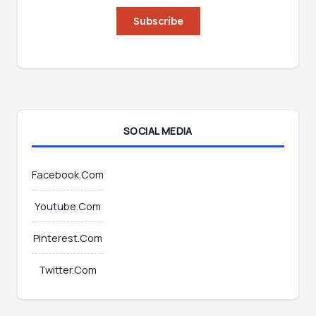
a
i
i
Subscribe
l
l
E
*
m
a
i
l
E
m
SOCIAL MEDIA
a
i
l
Facebook.Com
Youtube.Com
Pinterest.Com
Twitter.Com