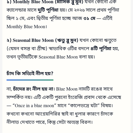
১) Monthly Blue Moon (মাসিক ব্লু মুন)
যখন কোনো এক
ক্যালেন্ডার মাসে
দুটি পূর্ণিমা
হয়। মে ২০২৬ সালে প্রথম পূর্ণিমা
ছিল ১ মে, এবং দ্বিতীয় পূর্ণিমা হচ্ছে আজ
৩১ মে
— এটিই
Monthly Blue Moon।
২) Seasonal Blue Moon (ঋতু ব্লু মুন)
যখন কোনো ঋতুতে
(যেমন বসন্ত বা গ্রীষ্ম) স্বাভাবিক ৩টির বদলে
৪টি পূর্ণিমা
হয়,
তখন তৃতীয়টিকে Seasonal Blue Moon বলা হয়।
চাঁদ কি সত্যিই নীল হয়?
না,
চাঁদের রং নীল হয় না
। Blue Moon নামটি রঙের সাথে
সম্পর্কিত নয়। এটি একটি পুরনো ইংরেজি প্রবাদ থেকে এসেছে
— “Once in a blue moon” মানে “কালেভদ্রে ঘটা” বিষয়।
কখনো কখনো আগ্নেয়গিরির ছাই বা ধুলার কারণে চাঁদকে
নীলাভ দেখাতে পারে, কিন্তু সেটা অত্যন্ত বিরল।