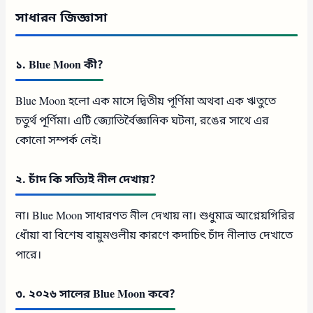
সাধারন জিজ্ঞাসা
১. Blue Moon কী?
Blue Moon হলো এক মাসে দ্বিতীয় পূর্ণিমা অথবা এক ঋতুতে
চতুর্থ পূর্ণিমা। এটি জ্যোতির্বৈজ্ঞানিক ঘটনা, রঙের সাথে এর
কোনো সম্পর্ক নেই।
২. চাঁদ কি সত্যিই নীল দেখায়?
না। Blue Moon সাধারণত নীল দেখায় না। শুধুমাত্র আগ্নেয়গিরির
ধোঁয়া বা বিশেষ বায়ুমণ্ডলীয় কারণে কদাচিৎ চাঁদ নীলাভ দেখাতে
পারে।
৩. ২০২৬ সালের Blue Moon কবে?