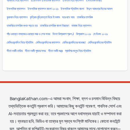
আল্লাহ নিয়ে ক্যাপশন
ইমোশনাল ইসলামিক ক্যাপশন
ইসলাম নিয়ে ক্যাপশন
ইসলামিক উক্তি
ইসলামিক ক্যাপশন
ইসলামিক ক্যাপশন বাংলা ২০২৬
ইসলামিক স্ট্যাটাস বাংলা
ঈদুল আজহার দিনের আমল
কুরআন নিয়ে ক্যাপশন
কৃত্রিম বুদ্ধিমত্তা দিয়ে ইনকাম
ঘরে বসে আয়
তাকবিরে তাশরিক
তাকবিরে তাশরিক কখন পড়তে হয়
তাকবিরে তাশরিক বাংলা উচ্চারণ
নামাজ নিয়ে ক্যাপশন
পাঁচ ওয়াক্ত নামাজের ওয়াক্ত শুরু ও শেষ সময়
ফিফা বিশ্বকাপ গ্রুপ J
বিশ্বকাপ ২০২৬
মে দিবস ২০২৬
মেসির জন্মদিন নিয়ে স্ট্যাটাস
মেসির জন্মদিনের ক্যাপশন
মেসির জন্মদিনের শুভেচ্ছা
মেসির জন্মদিনের স্ট্যাটাস
সীতা নবমী তারিখ
সীতা নবমী পূজার সময়
সীতা নবমী মন্ত্র
স্বার্থপর মানুষ নিয়ে স্ট্যাটাস
BanglaKathan.com–এ আমরা সংবাদ, শিক্ষা, ব্লগ ও চলমান বিভিন্ন বিষয়ে
তথ্যভিত্তিক কনটেন্ট প্রকাশ করি। আমাদের কিছু কনটেন্ট গবেষণা, পাবলিক সোর্স এবং
AI-সহায়তায় প্রস্তুত করা হয়; তবে প্রকাশের আগে যথাসম্ভব যাচাই ও সম্পাদনা করা
হয়। ব্যবহৃত ছবি, ভিডিও বা তথ্যের মূল স্বত্ব সংশ্লিষ্ট মালিকের। কোনো কনটেন্টে
ভুল, আপত্তি বা কপিরাইট-সংক্রান্ত বিষয় থাকলে আমাদের সাথে যোগাযোগ করুন—