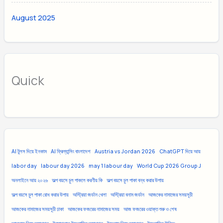
August 2025
Quick
AI টুলস দিয়ে ইনকাম
AI ফ্রিল্যান্সিং বাংলাদেশ
Austria vs Jordan 2026
ChatGPT দিয়ে আয়
labor day
labour day 2026
may 1 labour day
World Cup 2026 Group J
অনলাইনে আয় ২০২৬
অল্প বয়সে চুল পাকলে করণীয় কি
অল্প বয়সে চুল পাকা বন্ধ করার উপায়
অল্প বয়সে চুল পাকা রোধ করার উপায়
অস্ট্রিয়া জর্ডান খেলা
অস্ট্রিয়া বনাম জর্ডান
আজকের নামাজের সময়সূচী
আজকের নামাজের সময়সূচী ঢাকা
আজকের ফজরের নামাজের সময়
আজ ফজরের ওয়াক্ত শুরু ও শেষ