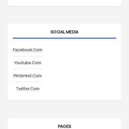
a
i
l
E
m
SOCIAL MEDIA
a
i
l
Facebook.Com
Youtube.Com
Pinterest.Com
Twitter.Com
PAGES