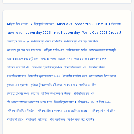
AI টুলস দিয়ে ইনকাম
AI ফ্রিল্যান্সিং বাংলাদেশ
Austria vs Jordan 2026
ChatGPT দিয়ে আয়
labor day
labour day 2026
may 1 labour day
World Cup 2026 Group J
অনলাইনে আয় ২০২৬
অল্প বয়সে চুল পাকলে করণীয় কি
অল্প বয়সে চুল পাকা বন্ধ করার উপায়
অল্প বয়সে চুল পাকা রোধ করার উপায়
অস্ট্রিয়া জর্ডান খেলা
অস্ট্রিয়া বনাম জর্ডান
আজকের নামাজের সময়সূচী
আজকের নামাজের সময়সূচী ঢাকা
আজকের ফজরের নামাজের সময়
আজ ফজরের ওয়াক্ত শুরু ও শেষ
আল্লাহ নিয়ে ক্যাপশন
ইমোশনাল ইসলামিক ক্যাপশন
ইসলাম নিয়ে ক্যাপশন
ইসলামিক উক্তি
ইসলামিক ক্যাপশন
ইসলামিক ক্যাপশন বাংলা ২০২৬
ইসলামিক স্ট্যাটাস বাংলা
ঈদুল আজহার দিনের আমল
কুরআন নিয়ে ক্যাপশন
কৃত্রিম বুদ্ধিমত্তা দিয়ে ইনকাম
ঘরে বসে আয়
তাকবিরে তাশরিক
তাকবিরে তাশরিক কখন পড়তে হয়
তাকবিরে তাশরিক বাংলা উচ্চারণ
নামাজ নিয়ে ক্যাপশন
পাঁচ ওয়াক্ত নামাজের ওয়াক্ত শুরু ও শেষ সময়
ফিফা বিশ্বকাপ গ্রুপ J
বিশ্বকাপ ২০২৬
মে দিবস ২০২৬
মেসির জন্মদিন নিয়ে স্ট্যাটাস
মেসির জন্মদিনের ক্যাপশন
মেসির জন্মদিনের শুভেচ্ছা
মেসির জন্মদিনের স্ট্যাটাস
সীতা নবমী তারিখ
সীতা নবমী পূজার সময়
সীতা নবমী মন্ত্র
স্বার্থপর মানুষ নিয়ে স্ট্যাটাস