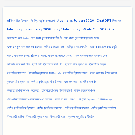
AI টুলস দিয়ে ইনকাম
AI ফ্রিল্যান্সিং বাংলাদেশ
Austria vs Jordan 2026
ChatGPT দিয়ে আয়
labor day
labour day 2026
may 1 labour day
World Cup 2026 Group J
অনলাইনে আয় ২০২৬
অল্প বয়সে চুল পাকলে করণীয় কি
অল্প বয়সে চুল পাকা বন্ধ করার উপায়
অল্প বয়সে চুল পাকা রোধ করার উপায়
অস্ট্রিয়া জর্ডান খেলা
অস্ট্রিয়া বনাম জর্ডান
আজকের নামাজের সময়সূচী
আজকের নামাজের সময়সূচী ঢাকা
আজকের ফজরের নামাজের সময়
আজ ফজরের ওয়াক্ত শুরু ও শেষ
আল্লাহ নিয়ে ক্যাপশন
ইমোশনাল ইসলামিক ক্যাপশন
ইসলাম নিয়ে ক্যাপশন
ইসলামিক উক্তি
ইসলামিক ক্যাপশন
ইসলামিক ক্যাপশন বাংলা ২০২৬
ইসলামিক স্ট্যাটাস বাংলা
ঈদুল আজহার দিনের আমল
কুরআন নিয়ে ক্যাপশন
কৃত্রিম বুদ্ধিমত্তা দিয়ে ইনকাম
ঘরে বসে আয়
তাকবিরে তাশরিক
তাকবিরে তাশরিক কখন পড়তে হয়
তাকবিরে তাশরিক বাংলা উচ্চারণ
নামাজ নিয়ে ক্যাপশন
পাঁচ ওয়াক্ত নামাজের ওয়াক্ত শুরু ও শেষ সময়
ফিফা বিশ্বকাপ গ্রুপ J
বিশ্বকাপ ২০২৬
মে দিবস ২০২৬
মেসির জন্মদিন নিয়ে স্ট্যাটাস
মেসির জন্মদিনের ক্যাপশন
মেসির জন্মদিনের শুভেচ্ছা
মেসির জন্মদিনের স্ট্যাটাস
সীতা নবমী তারিখ
সীতা নবমী পূজার সময়
সীতা নবমী মন্ত্র
স্বার্থপর মানুষ নিয়ে স্ট্যাটাস